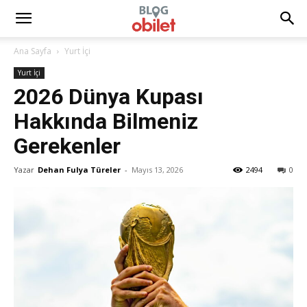
Ana Sayfa
Yurt İçi
Yurt İçi
2026 Dünya Kupası
Hakkında Bilmeniz
Gerekenler
Yazar
Dehan Fulya Türeler
-
Mayıs 13, 2026
2494
0