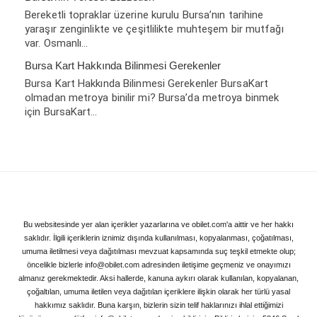
Bereketli topraklar üzerine kurulu Bursa’nın tarihine
yaraşır zenginlikte ve çeşitlilikte muhteşem bir mutfağı
var. Osmanlı…
Bursa Kart Hakkında Bilinmesi Gerekenler
Bursa Kart Hakkında Bilinmesi Gerekenler BursaKart
olmadan metroya binilir mi? Bursa’da metroya binmek
için BursaKart…
Bu websitesinde yer alan içerikler yazarlarına ve obilet.com'a aittir ve her hakkı
saklıdır. İlgili içeriklerin iznimiz dışında kullanılması, kopyalanması, çoğatılması,
umuma iletilmesi veya dağıtılması mevzuat kapsamında suç teşkil etmekte olup;
öncelikle bizlerle info@obilet.com adresinden iletişime geçmeniz ve onayımızı
almanız gerekmektedir. Aksi hallerde, kanuna aykırı olarak kullanılan, kopyalanan,
çoğaltılan, umuma iletilen veya dağıtılan içeriklere ilişkin olarak her türlü yasal
hakkımız saklıdır. Buna karşın, bizlerin sizin telif haklarınızı ihlal ettiğimizi