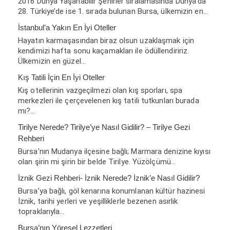
2016 Dünya Yaşanabilir Şehirler sıralamasında Dünya’da
28. Türkiye’de ise 1. sırada bulunan Bursa, ülkemizin en…
İstanbul’a Yakın En İyi Oteller
Hayatın karmaşasından biraz olsun uzaklaşmak için
kendimizi hafta sonu kaçamakları ile ödüllendiririz.
Ülkemizin en güzel…
Kış Tatili İçin En İyi Oteller
Kış otellerinin vazgeçilmezi olan kış sporları, spa
merkezleri ile çerçevelenen kış tatili tutkunları burada
mı?…
Tirilye Nerede? Tirilye’ye Nasıl Gidilir? – Tirilye Gezi
Rehberi
Bursa’nın Mudanya ilçesine bağlı; Marmara denizine kıyısı
olan şirin mi şirin bir belde Tirilye. Yüzölçümü…
İznik Gezi Rehberi- İznik Nerede? İznik’e Nasıl Gidilir?
Bursa’ya bağlı, göl kenarına konumlanan kültür hazinesi
İznik, tarihi yerleri ve yeşilliklerle bezenen asırlık
topraklarıyla…
Bursa’nın Yöresel Lezzetleri