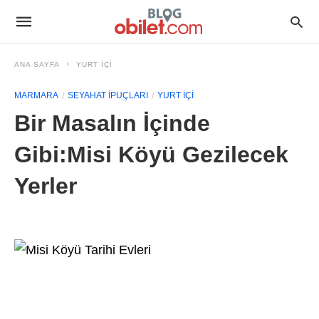
ANA SAYFA
YURT İÇI
MARMARA
SEYAHAT İPUÇLARI
YURT İÇI
Bir Masalın İçinde
Gibi:Misi Köyü Gezilecek
Yerler