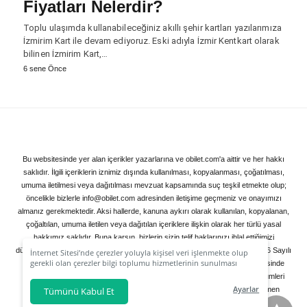
Fiyatları Nelerdir?
Toplu ulaşımda kullanabileceğiniz akıllı şehir kartları yazılarımıza
İzmirim Kart ile devam ediyoruz. Eski adıyla İzmir Kentkart olarak
bilinen İzmirim Kart,…
6 sene Önce
Bu websitesinde yer alan içerikler yazarlarına ve obilet.com'a aittir ve her hakkı
saklıdır. İlgili içeriklerin iznimiz dışında kullanılması, kopyalanması, çoğatılması,
umuma iletilmesi veya dağıtılması mevzuat kapsamında suç teşkil etmekte olup;
öncelikle bizlerle info@obilet.com adresinden iletişime geçmeniz ve onayımızı
almanız gerekmektedir. Aksi hallerde, kanuna aykırı olarak kullanılan, kopyalanan,
çoğaltılan, umuma iletilen veya dağıtılan içeriklere ilişkin olarak her türlü yasal
hakkımız saklıdır. Buna karşın, bizlerin sizin telif haklarınızı ihlal ettiğimizi
düşünüyorsanız lütfen info@obilet.com adresine bildiriniz. Bildirimleriniz, 5846 Sayılı
İnternet Sitesi’nde çerezler yoluyla kişisel veri işlenmekte olup
gerekli olan çerezler bilgi toplumu hizmetlerinin sunulması
Fikir ve Sanat Eserleri Kanunu Ek Madde: 4/3 hükmü uyarınca 3 gün içerisinde
amacı ile kullanılmaktadır. Tercihleriniz doğrultusunda size özel
değerlendirilerek geri dönüş yapılacak; ihlalin varlığı halinde mevzuat hükümleri
kişiselleştirilmiş çerezleri ve özel kampanyaları
Reddet
Ayarlar
doğrultusunda ihlale konu eserler içerikten çıkartılacak veya içerik tamamen
Tümünü Kabul Et
seçeneğine tıklamanız halinde kullanımınıza sunamayacağız.
kaldırılacaktır.
Non-Amp Versiyonu Görüntüler
Aydınlatma Metni
’mizi lütfen inceleyiniz.