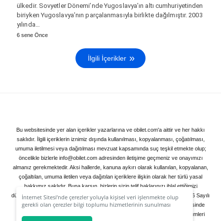
ülkedir. Sovyetler Dönemi’nde Yugoslavya’ın altı cumhuriyetinden
biriyken Yugoslavya’nın parçalanmasıyla birlikte dağılmıştır. 2003
yılında…
6 sene Önce
İlgili İçerikler
Bu websitesinde yer alan içerikler yazarlarına ve obilet.com'a aittir ve her hakkı
saklıdır. İlgili içeriklerin iznimiz dışında kullanılması, kopyalanması, çoğatılması,
umuma iletilmesi veya dağıtılması mevzuat kapsamında suç teşkil etmekte olup;
öncelikle bizlerle info@obilet.com adresinden iletişime geçmeniz ve onayımızı
almanız gerekmektedir. Aksi hallerde, kanuna aykırı olarak kullanılan, kopyalanan,
çoğaltılan, umuma iletilen veya dağıtılan içeriklere ilişkin olarak her türlü yasal
hakkımız saklıdır. Buna karşın, bizlerin sizin telif haklarınızı ihlal ettiğimizi
düşünüyorsanız lütfen info@obilet.com adresine bildiriniz. Bildirimleriniz, 5846 Sayılı
İnternet Sitesi’nde çerezler yoluyla kişisel veri işlenmekte olup
gerekli olan çerezler bilgi toplumu hizmetlerinin sunulması
Fikir ve Sanat Eserleri Kanunu Ek Madde: 4/3 hükmü uyarınca 3 gün içerisinde
amacı ile kullanılmaktadır. Tercihleriniz doğrultusunda size özel
değerlendirilerek geri dönüş yapılacak; ihlalin varlığı halinde mevzuat hükümleri
kişiselleştirilmiş çerezleri ve özel kampanyaları
Reddet