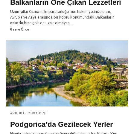
Balkanların Öne Çıkan Lezzetleri
Uzun yıllar Osmanlı İmparatorluğu’nun hakimiyetinde olan,
Avrupa ve Asya arasında bir köprü konumundaki Balkanların
aslında bize çok da uzak olmayan…
6 sene Önce
AVRUPA
YURT DIŞI
Podgorica’da Gezilecek Yerler
Henüz yakın zaman önce bağımsızlığını ilan eden Karadağ’ın