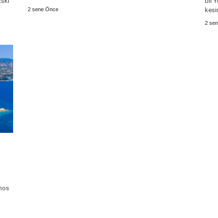
ski
bir 
2 sene Önce
kesi
2 se
amos