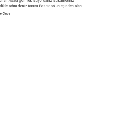
Yunan Adası görmek istiyorsanız istikametiniz
nlikle adını deniz tanrısı Poseidon’un eşinden alan…
ne Önce