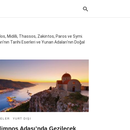
s, Midilli, Thassos, Zakintos, Paros ve Symi.
ı’nın Tarihi Eserleri ve Yunan Adaları’nın Doğal
Typ
your
sea
que
and
hit
ente
TELER
YURT DIŞI
limnos Adası’nda Gezilecek