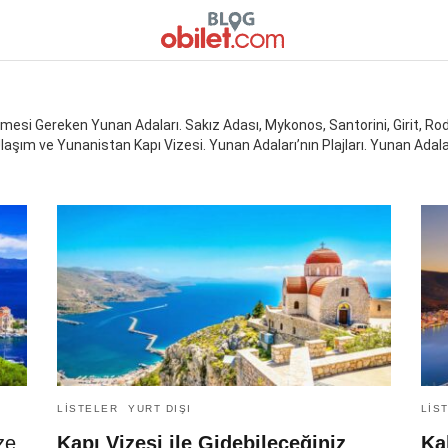
esi Gereken Yunan Adaları. Sakız Adası, Mykonos, Santorini, Girit, Rodo
laşım ve Yunanistan Kapı Vizesi. Yunan Adaları’nın Plajları. Yunan Adalar
LISTELER
YURT DIŞI
LIS
ze
Kapı Vizesi ile Gidebileceğiniz
Ka