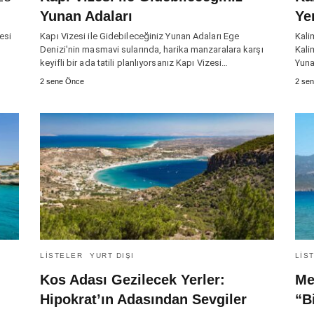
Yunan Adaları
Ye
esi
Kapı Vizesi ile Gidebileceğiniz Yunan Adaları Ege
Kali
Denizi'nin masmavi sularında, harika manzaralara karşı
Kali
keyifli bir ada tatili planlıyorsanız Kapı Vizesi…
Yuna
2 sene Önce
2 se
LISTELER
YURT DIŞI
LIS
Kos Adası Gezilecek Yerler:
Me
Hipokrat’ın Adasından Sevgiler
“B