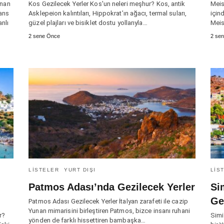
anan
Kos Gezilecek Yerler Kos'un neleri meşhur? Kos, antik
Meis
ans
Asklepeion kalıntıları, Hippokrat’ın ağacı, termal suları,
için
nlı
güzel plajları ve bisiklet dostu yollarıyla…
Meis
2 sene Önce
2 se
LISTELER
YURT DIŞI
LIS
Patmos Adası’nda Gezilecek Yerler
Si
Ge
Patmos Adası Gezilecek Yerler İtalyan zarafeti ile cazip
Yunan mimarisini birleştiren Patmos, bizce insanı ruhani
r?
Simi
yönden de farklı hissettiren bambaşka…