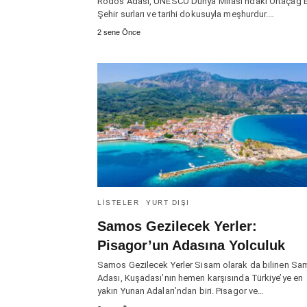
Rodos Adası, UNESCO Dünya Mirası’ndaki Ortaçağ E
Şehir surları ve tarihi dokusuyla meşhurdur.…
2 sene Önce
LISTELER
YURT DIŞI
Samos Gezilecek Yerler:
Pisagor’un Adasına Yolculuk
Samos Gezilecek Yerler Sisam olarak da bilinen S
Adası, Kuşadası’nın hemen karşısında Türkiye’ye en
yakın Yunan Adaları’ndan biri. Pisagor ve…