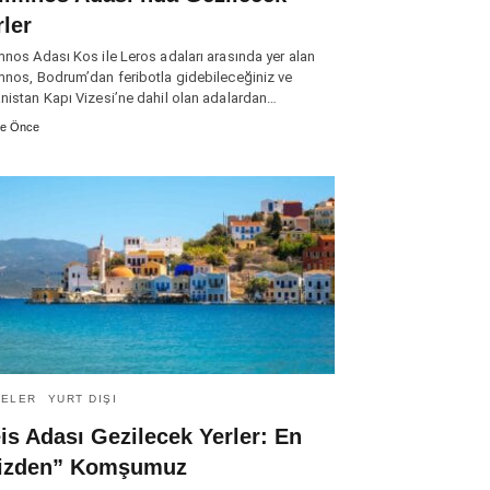
rler
mnos Adası Kos ile Leros adaları arasında yer alan
mnos, Bodrum’dan feribotla gidebileceğiniz ve
nistan Kapı Vizesi’ne dahil olan adalardan…
ne Önce
TELER
YURT DIŞI
is Adası Gezilecek Yerler: En
izden” Komşumuz