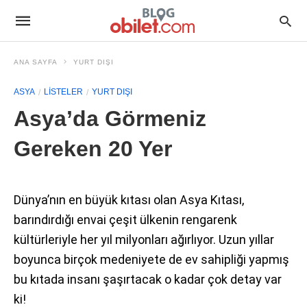
ANA SAYFA
YURT DIŞI
ASYA
LISTELER
YURT DIŞI
Asya’da Görmeniz
Gereken 20 Yer
Dünya’nın en büyük kıtası olan Asya Kıtası,
barındırdığı envai çeşit ülkenin rengarenk
kültürleriyle her yıl milyonları ağırlıyor. Uzun yıllar
boyunca birçok medeniyete de ev sahipliği yapmış
bu kıtada insanı şaşırtacak o kadar çok detay var
ki!