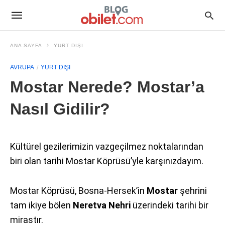
ANA SAYFA
YURT DIŞI
AVRUPA
YURT DIŞI
Mostar Nerede? Mostar’a
Nasıl Gidilir?
Kültürel gezilerimizin vazgeçilmez noktalarından
biri olan tarihi Mostar Köprüsü’yle karşınızdayım.
Mostar Köprüsü, Bosna-Hersek’in
Mostar
şehrini
tam ikiye bölen
Neretva Nehri
üzerindeki tarihi bir
mirastır.