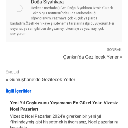
Doğa Siyahkara
Herkese merhaba:) Ben Doğa Siyahkara.İzmir Yüksek
Teknoloji Enstitüsü’nde Gıda Mühendisliği
öğrencisiyim.Yazmaya çok küçük yaşlarda
başladım.Özellikle hikaye,şiir,deneme tarzlarına ilgi duyuyorum.Her
seyahat yazarı gibi ben de gezmeyi,okumayı ve yazmayı çok
seviyorum.
SONRAKI
Çankırı’da Gezilecek Yerler »
ÖNCEKI
« Gümüşhane’de Gezilecek Yerler
İlgili İçerikler
Yeni Yıl Coşkusunu Yaşamanın En Güzel Yolu: Vizesiz
Noel Pazarları
Vizesiz Noel Pazarları 2024’e girerken bir yeni yıl
filmindeymiş gibi hissetmek istiyorsanız, Noel pazarlarını
kesinlikle…