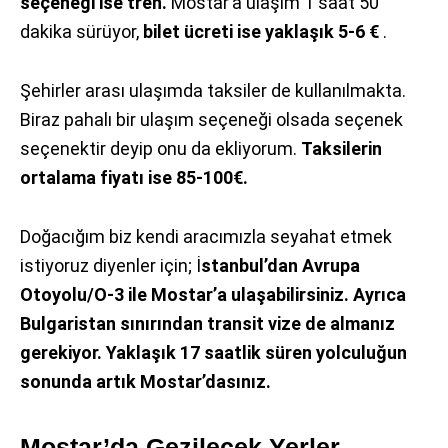
seçeneği ise tren.
Mostar’a ulaşım 1 saat 50
dakika sürüyor,
bilet ücreti ise yaklaşık 5-6 €
.
Şehirler arası ulaşımda taksiler de kullanılmakta.
Biraz pahalı bir ulaşım seçeneği olsada seçenek
seçenektir deyip onu da ekliyorum.
Taksilerin
ortalama fiyatı ise 85-100€.
Doğacığım biz kendi aracımızla seyahat etmek
istiyoruz diyenler için; İ
stanbul’dan Avrupa
Otoyolu/O-3 ile Mostar’a ulaşabilirsiniz. Ayrıca
Bulgaristan sınırından transit vize de almanız
gerekiyor. Yaklaşık 17 saatlik süren yolculuğun
sonunda artık Mostar’dasınız.
Mostar’da Gezilecek Yerler