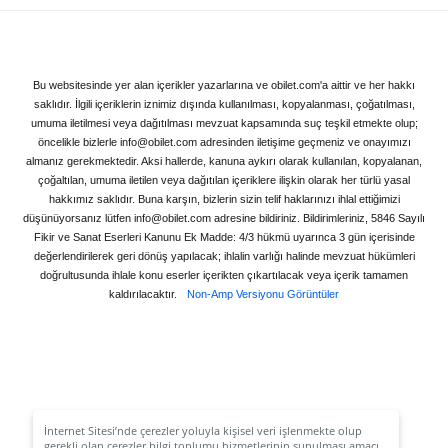
Bu websitesinde yer alan içerikler yazarlarına ve obilet.com'a aittir ve her hakkı
saklıdır. İlgili içeriklerin iznimiz dışında kullanılması, kopyalanması, çoğatılması,
umuma iletilmesi veya dağıtılması mevzuat kapsamında suç teşkil etmekte olup;
öncelikle bizlerle info@obilet.com adresinden iletişime geçmeniz ve onayımızı
almanız gerekmektedir. Aksi hallerde, kanuna aykırı olarak kullanılan, kopyalanan,
çoğaltılan, umuma iletilen veya dağıtılan içeriklere ilişkin olarak her türlü yasal
hakkımız saklıdır. Buna karşın, bizlerin sizin telif haklarınızı ihlal ettiğimizi
düşünüyorsanız lütfen info@obilet.com adresine bildiriniz. Bildirimleriniz, 5846 Sayılı
Fikir ve Sanat Eserleri Kanunu Ek Madde: 4/3 hükmü uyarınca 3 gün içerisinde
değerlendirilerek geri dönüş yapılacak; ihlalin varlığı halinde mevzuat hükümleri
doğrultusunda ihlale konu eserler içerikten çıkartılacak veya içerik tamamen
kaldırılacaktır.
Non-Amp Versiyonu Görüntüler
İnternet Sitesi’nde çerezler yoluyla kişisel veri işlenmekte olup
gerekli olan çerezler bilgi toplumu hizmetlerinin sunulması amacı