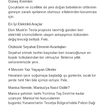
Güneş Kremleri
Çocukların ve özellikle de yeni doğan bebeklerin ciltlerinin
güneşin zararlı ışınlarının olumsuz etkilerinden korunması
için…
En İyi Elektrikli Araçlar
Elon Musk’ın Tesla projesini tanıttığı günden beri
elektrikli otomobillerin ulaşım anlayışımızı kökünden
değiştireceği belliydi. Peki…
Otobüsle Seyahat Etmenin Avantajları
Seyahat etmek tarihin başından beri insanoğlunun en
büyük tutkularından biri olmuştur. Binlerce yıllık
serüvenimizde yeni…
4 Mevsim Yaz Yaşayan Ülkeler
Havaların iyice soğumaya başladığı şu günlerde, sıcak bir
yerde tatil fikri bile içimizi ısıtıyor. Peki…
Manisa Nerede, Manisa’ya Nasıl Gidilir?
Manisa şehrinin tarihi Yontma Taş Devri’ne kadar
uzanıyor. Manisa’nın kurucularının
bugünkü Yunanistan’ın Teselya Bölgesi’ndeki Pelion Dağı