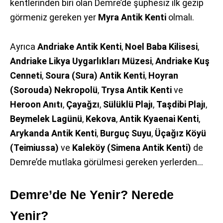
kentlerinden biri olan Demre’de şüphesiz ilk gezip
görmeniz gereken yer
Myra Antik Kenti
olmalı.
Ayrıca
Andriake Antik Kenti
,
Noel Baba Kilisesi
,
Andriake Likya Uygarlıkları Müzesi
,
Andriake Kuş
Cenneti
,
Soura (Sura) Antik Kenti
,
Hoyran
(Sorouda) Nekropolü
,
Trysa Antik Kenti
ve
Heroon Anıtı
,
Çayağzı
,
Sülüklü
Plajı
,
Taşdibi
Plajı
,
Beymelek
Lagünü
,
Kekova
,
Antik
Kyaenai
Kenti
,
Arykanda
Antik
Kenti
,
Burguç
Suyu
,
Üçağız
Köyü
(Teimiussa)
ve
Kaleköy (Simena Antik Kenti)
de
Demre’de mutlaka görülmesi gereken yerlerden…
Demre’de Ne Yenir? Nerede
Yenir?