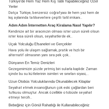
Türkiye’de Hem Yaz Hem Kış Tatili Yapabileceğiniz Özel
Yerler
Datça Türkiye, benzersiz coğrafyası ile hem yaz hem de
kış aylarında tatilseverlere çeşitli tatil imkanı…
Adım Adım İnternetten Araç Kiralama Nasıl Yapılır?
Kendinize ait bir aracınızın olması ister uzun süreli olsun
ister kısa süreli olsun, seyahatlerde ek…
Uçak Yolculuğu Efsaneleri ve Gerçekler
Hava yolu ile ulaşım sağlamak, pratik ve hızlı bir
alternatif olmasının yanı sıra pek çok…
Dünyanın En Temiz Denizleri
Gezegenimizin yüzde yetmiş biri sularla kaplıdır. Zaman
içinde bu su kütlelerinin isimleri ve sınırları siyasi,…
Uzun Otobüs Yolculuklarında Okunabilecek Kitaplar
Seyahat etmek insanoğlunun çok eski çağlardan beri
tutkusu olmuştur. Ancak özellikle otobüsle seyahat
etmeyi tercih…
Bebeğiniz için Gönül Rahatlığı ile Kullanabileceğiniz