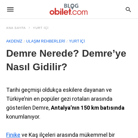
ANA SAYFA
YURT İÇI
AKDENIZ
ULAŞIM REHBERLERI
YURT İÇI
Demre Nerede? Demre’ye
Nasıl Gidilir?
Tarihi geçmişi oldukça eskilere dayanan ve
Türkiye’nin en popüler gezi rotaları arasında
gösterilen Demre,
Antalya’nın 150 km batısında
konumlanıyor.
Finike
ve Kaş ilçeleri arasında mükemmel bir