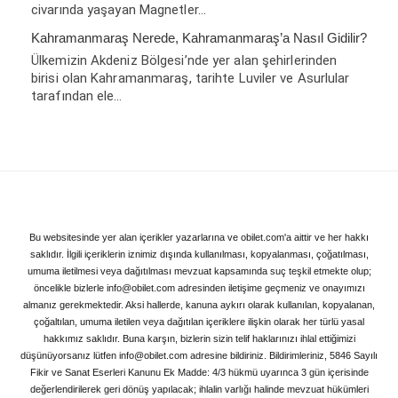
civarında yaşayan Magnetler…
Kahramanmaraş Nerede, Kahramanmaraş’a Nasıl Gidilir?
Ülkemizin Akdeniz Bölgesi’nde yer alan şehirlerinden
birisi olan Kahramanmaraş, tarihte Luviler ve Asurlular
tarafından ele…
Bu websitesinde yer alan içerikler yazarlarına ve obilet.com'a aittir ve her hakkı
saklıdır. İlgili içeriklerin iznimiz dışında kullanılması, kopyalanması, çoğatılması,
umuma iletilmesi veya dağıtılması mevzuat kapsamında suç teşkil etmekte olup;
öncelikle bizlerle info@obilet.com adresinden iletişime geçmeniz ve onayımızı
almanız gerekmektedir. Aksi hallerde, kanuna aykırı olarak kullanılan, kopyalanan,
çoğaltılan, umuma iletilen veya dağıtılan içeriklere ilişkin olarak her türlü yasal
hakkımız saklıdır. Buna karşın, bizlerin sizin telif haklarınızı ihlal ettiğimizi
düşünüyorsanız lütfen info@obilet.com adresine bildiriniz. Bildirimleriniz, 5846 Sayılı
Fikir ve Sanat Eserleri Kanunu Ek Madde: 4/3 hükmü uyarınca 3 gün içerisinde
değerlendirilerek geri dönüş yapılacak; ihlalin varlığı halinde mevzuat hükümleri