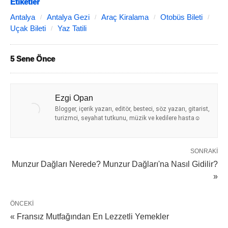
Etiketler
Antalya
Antalya Gezi
Araç Kiralama
Otobüs Bileti
Uçak Bileti
Yaz Tatili
5 Sene Önce
Ezgi Opan
Blogger, içerik yazarı, editör, besteci, söz yazarı, gitarist,
turizmci, seyahat tutkunu, müzik ve kedilere hasta☺️
SONRAKI
Munzur Dağları Nerede? Munzur Dağları'na Nasıl Gidilir?
»
ÖNCEKI
« Fransız Mutfağından En Lezzetli Yemekler