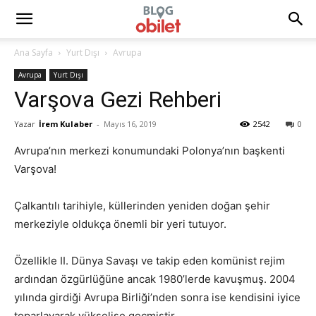
Ana Sayfa
Yurt Dışı
Avrupa
Avrupa
Yurt Dışı
Varşova Gezi Rehberi
Yazar
İrem Kulaber
-
Mayıs 16, 2019
2542
0
Avrupa’nın merkezi konumundaki Polonya’nın başkenti
Varşova!
Çalkantılı tarihiyle, küllerinden yeniden doğan şehir
merkeziyle oldukça önemli bir yeri tutuyor.
Özellikle II. Dünya Savaşı ve takip eden komünist rejim
ardından özgürlüğüne ancak 1980’lerde kavuşmuş. 2004
yılında girdiği Avrupa Birliği’nden sonra ise kendisini iyice
toparlayarak yükselişe geçmiştir.