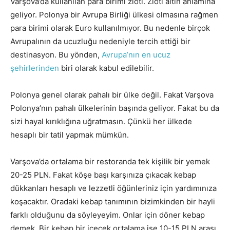
Varşova’da kullanılan para birimi zloti. Zloti altın anlamına
geliyor. Polonya bir Avrupa Birliği ülkesi olmasına rağmen
para birimi olarak Euro kullanılmıyor. Bu nedenle birçok
Avrupalının da ucuzluğu nedeniyle tercih ettiği bir
destinasyon. Bu yönden,
Avrupa’nın en ucuz
şehirlerinden
biri olarak kabul edilebilir.
Polonya genel olarak pahalı bir ülke değil. Fakat Varşova
Polonya’nın pahalı ülkelerinin başında geliyor. Fakat bu da
sizi hayal kırıklığına uğratmasın. Çünkü her ülkede
hesaplı bir tatil yapmak mümkün.
Varşova’da ortalama bir restoranda tek kişilik bir yemek
20-25 PLN. Fakat köşe başı karşınıza çıkacak kebap
dükkanları hesaplı ve lezzetli öğünleriniz için yardımınıza
koşacaktır. Oradaki kebap tanımının bizimkinden bir hayli
farklı olduğunu da söyleyeyim. Onlar için döner kebap
demek. Bir kebap bir içecek ortalama ise 10-15 PLN arası