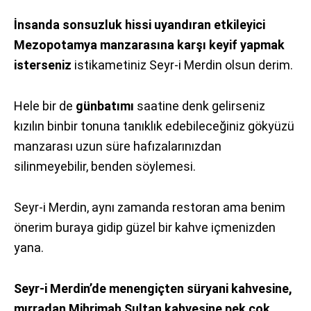
İnsanda sonsuzluk hissi uyandıran etkileyici
Mezopotamya manzarasına karşı keyif yapmak
isterseniz
istikametiniz Seyr-i Merdin olsun derim.
Hele bir de
günbatımı
saatine denk gelirseniz
kızılın binbir tonuna tanıklık edebileceğiniz gökyüzü
manzarası uzun süre hafızalarınızdan
silinmeyebilir, benden söylemesi.
Seyr-i Merdin, aynı zamanda restoran ama benim
önerim buraya gidip güzel bir kahve içmenizden
yana.
Seyr-i Merdin’de menengiçten süryani kahvesine,
mırradan Mihrimah Sultan kahvesine pek çok