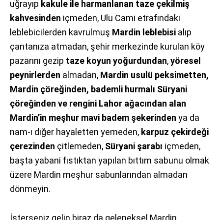
uğrayıp
kakule ile harmanlanan taze çekilmiş
kahvesinden
içmeden, Ulu Cami etrafındaki
leblebicilerden kavrulmuş
Mardin leblebisi
alıp
çantanıza atmadan, şehir merkezinde kurulan köy
pazarını gezip
taze koyun yoğurdundan
,
yöresel
peynirlerden
almadan,
Mardin usulü peksimetten,
Mardin çöreğinden, bademli hurmalı Süryani
çöreğinden ve rengini Lahor ağacından alan
Mardin’in meşhur mavi badem şekerinden
ya da
nam-ı diğer hayaletten yemeden,
karpuz çekirdeği
çerezinden
çitlemeden,
Süryani şarabı
içmeden,
başta yabani fıstıktan yapılan bıttım sabunu olmak
üzere Mardin meşhur sabunlarından almadan
dönmeyin.
İsterseniz gelin biraz da geleneksel Mardin