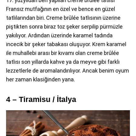
17. yüzyıldan beri yapılan creme brûlée tatlısı
Fransız mutfağının en özel ve bence en güzel
tatlılarından biri. Creme brûlée tatlısının üzerine
piştikten sonra biraz toz şeker serpilip pürmüzle
yakılıyor. Ardından üzerinde karamel tadında
incecik bir şeker tabakası oluşuyor. Krem karamel
ile muhallebi arası bir kıvamı olan creme brûlée
tatlısı son yıllarda kahve ya da meyve gibi farklı
lezzetlerle de aromalandırılıyor. Ancak benim oyum
her zaman klasiğinden yana.
4 – Tiramisu / İtalya