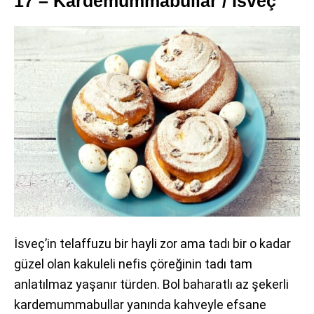
17 – Kardemummabullar / İsveç
İsveç’in telaffuzu bir hayli zor ama tadı bir o kadar
güzel olan kakuleli nefis çöreğinin tadı tam
anlatılmaz yaşanır türden. Bol baharatlı az şekerli
kardemummabullar yanında kahveyle efsane