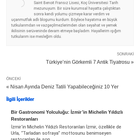
Saint Benoit Fransız Lisesi, Koç Üniversitesi Tarih
mezunuyum. Bir süre kurumsal hayatta çalıştıktan
sonra kendi yolumu çizmeye karar verdim ve
uçanmutfak adlı blogumu kurdum. Böylece hayatıma en büyük
tutkularımdan ve vazgeçilmezlerimden olan seyahat ve yemek
ikilisinin serüveninde devam etmeye başladım. Hayallerim ışığım
tutkularım ise mesleğim oldu.
SONRAKI
Türkiye’nin Görkemli 7 Antik Tiyatrosu »
ÖNCEKI
« Nisan Ayında Deniz Tatili Yapabileceğiniz 10 Yer
İlgili İçerikler
Bir Gastronomi Yolculuğu: İzmir’in Michelin Yıldızlı
Restoranları
İzmir’in Michelin Yıldızlı Restoranları İzmir, özellikle de
Urla, “Tarladan sofraya” mottosunu benimseyen
restoranları ile son…