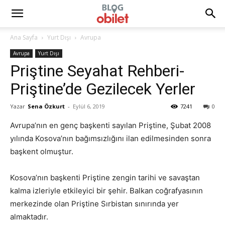
Ana Sayfa
Yurt Dışı
Avrupa
Avrupa
Yurt Dışı
Priştine Seyahat Rehberi-
Priştine’de Gezilecek Yerler
Yazar
Sena Özkurt
-
Eylül 6, 2019
7241
0
Avrupa’nın en genç başkenti sayılan Priştine, Şubat 2008
yılında Kosova’nın bağımsızlığını ilan edilmesinden sonra
başkent olmuştur.
Kosova’nın başkenti Priştine zengin tarihi ve savaştan
kalma izleriyle etkileyici bir şehir. Balkan coğrafyasının
merkezinde olan Priştine Sırbistan sınırında yer
almaktadır.