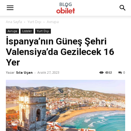
Ana Sayfa
Yurt Dışı
Avrupa
Avrupa
Listeler
Yurt Dışı
İspanya’nın Güneş Şehri
Valensiya’da Gezilecek 16
Yer
Yazar
Sıla Uçan
-
Aralık 27, 2023
4863
0