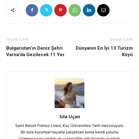
Önceki İçerik
Sonraki İçerik
Bulgaristan’ın Deniz Şehri
Dünyanın En İyi 13 Turizm
Varna’da Gezilecek 11 Yer
Köyü
Sıla Uçan
Saint Benoit Fransız Lisesi, Koç Üniversitesi Tarih mezunuyum.
Bir süre kurumsal hayatta çalıştıktan sonra kendi yolumu
çizmeye karar verdim ve uçanmutfak adlı blogumu kurdum.