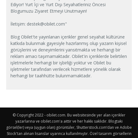
Ediyor! Yurt İçi ve Yurt Dışı Seyahatleriniz Öncesi
Blogumuzu Ziyaret Etmeyi Unutmayın!
İletişim:
destek@obilet.com
"
Blog Obilet'te yayınlanan içerikler genel seyahat kültürüne
katkıda bulunmak gayesiyle hazırlanmış olup yazarın kişisel
görüşlerini ve deneyimlerini yansıtmakta ve herhangi bir
reklam amacı taşımamaktadır. Obilet'in içeriklerde belirtilen
işletmelerle herhangi bir işbirliği yoktur ve Obilet bu
işletmeler tarafından verilecek hizmetlere yönelik olarak
herhangi bir taahhütte bulunmamaktadır.
© Copyright 2022 - obilet.com. Bu websitesinde yer alan içerikler
yazarlarına ve obilet.com'a aittir ve her hakkı saklıdır. Blogtaki
görsel(ler) veya (uygun olan) görüntüler, Shutterstock.com’dan ve Adobe
Stock'tan alınan lisanslar uyarınca kullanılmıştır. Özel tasarım görsellerin