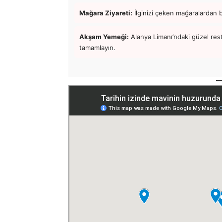
Mağara Ziyareti:
İlginizi çeken mağaralardan b
Akşam Yemeği:
Alanya Limanı’ndaki güzel re
tamamlayın.