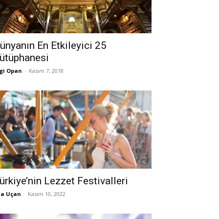
ünyanın En Etkileyici 25
ütüphanesi
gi Opan
-
Kasım 7, 2018
ürkiye’nin Lezzet Festivalleri
la Uçan
-
Kasım 10, 2022
Yalıhan Aspendos