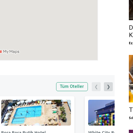
D
K
Ez
Tüm Oteller
❮
❯
T
Sı
Bora Bora Butik Hotel
White City Resort