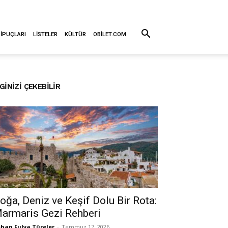
 İPUÇLARI
LISTELER
KÜLTÜR
OBILET.COM
LGINIZI ÇEKEBILIR
oğa, Deniz ve Keşif Dolu Bir Rota:
armaris Gezi Rehberi
han Fulya Türeler
-
Temmuz 17, 2026