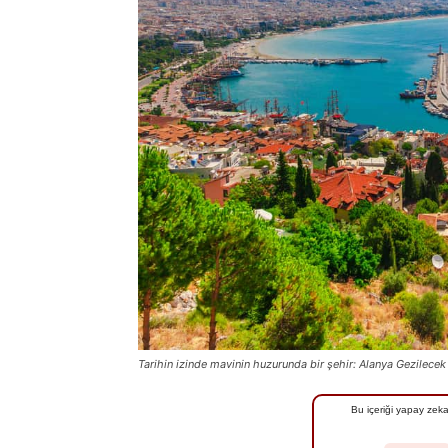
Tarihin izinde mavinin huzurunda bir şehir: Alanya Gezilecek 
Bu içeriği yapay zeka