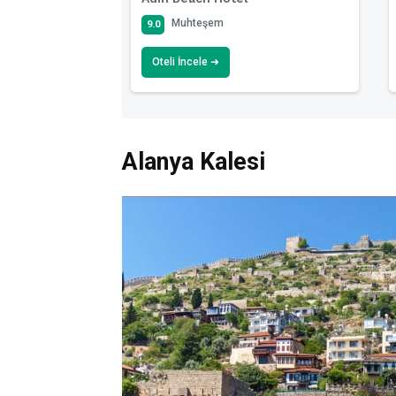
Muhteşem
9.0
Oteli İncele ➜
Alanya Kalesi