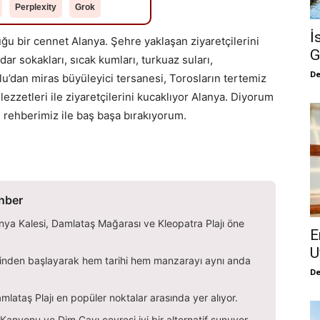
Perplexity
Grok
İ
ğu bir cennet Alanya. Şehre yaklaşan ziyaretçilerini
G
dar sokakları, sıcak kumları, turkuaz suları,
De
u’dan miras büyüleyici tersanesi, Torosların tertemiz
ezzetleri ile ziyaretçilerini kucaklıyor Alanya. Diyorum
i rehberimiz ile baş başa bırakıyorum.
ehber
nya Kalesi, Damlataş Mağarası ve Kleopatra Plajı öne
E
U
inden başlayarak hem tarihi hem manzarayı aynı anda
De
mlataş Plajı en popüler noktalar arasında yer alıyor.
anyonu ve Dim Çayı çevresi iyi bir alternatif sunuyor.