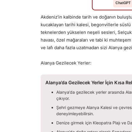
ChatGPT
Akdeniz’in kalbinde tarih ve doğanın buluştu
kucaklayan tarihi kalesi, begonvillerle süslü 
teknelerden yükselen neşeli sesleri, Selçukl
havası, özel mağaraları ve tabi ki muhteşem l
ve lafı daha fazla uzatmadan sizi Alanya gez
Alanya Gezilecek Yerler:
Alanya’da Gezilecek Yerler İçin Kısa R
Alanya’da gezilecek yerler arasında Ala
çıkıyor.
Şehri gezmeye Alanya Kalesi ve çevres
deneyimleyebilirsin.
Denize girmek için Kleopatra Plajı ve Da
Alanya’da doğa rotası olarak Sapadere K