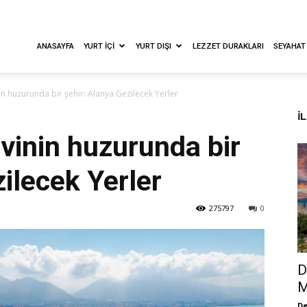
ANASAYFA
YURT İÇI
YURT DIŞI
LEZZET DURAKLARI
SEYAHAT
in huzurunda bir şehir: Alanya Gezilecek Yerler
İ
avinin huzurunda bir
ilecek Yerler
275797
0
D
M
De