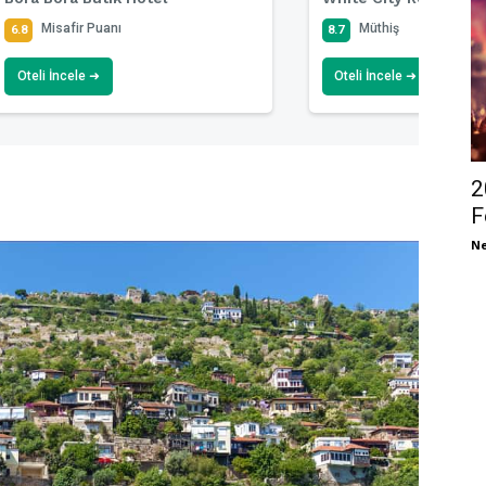
Misafir Puanı
Müthiş
6.8
8.7
Oteli İncele ➜
Oteli İncele ➜
2
F
Ne