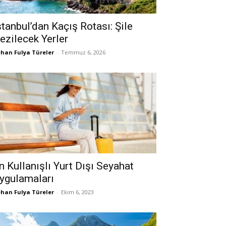
stanbul’dan Kaçış Rotası: Şile
ezilecek Yerler
han Fulya Türeler
-
Temmuz 6, 2026
n Kullanışlı Yurt Dışı Seyahat
ygulamaları
han Fulya Türeler
-
Ekim 6, 2023