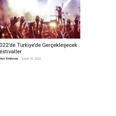
Müthiş
8.6
Oteli İncele ➜
022’de Türkiye’de Gerçekleşecek
estivaller
hir Yıldırım
-
Şubat 20, 2022