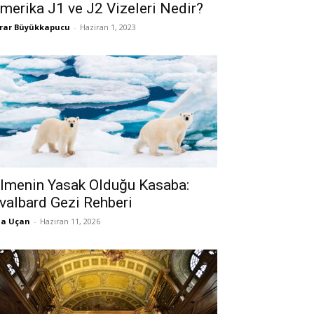
merika J1 ve J2 Vizeleri Nedir?
rar Büyükkapucu
-
Haziran 1, 2023
lmenin Yasak Olduğu Kasaba:
valbard Gezi Rehberi
la Uçan
-
Haziran 11, 2026