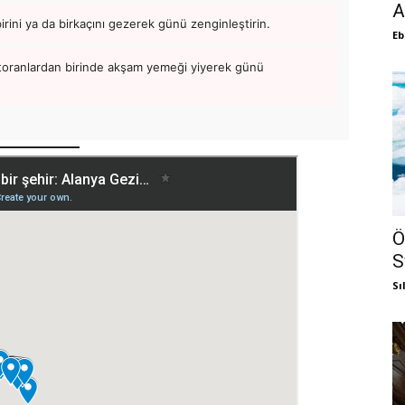
A
irini ya da birkaçını gezerek günü zenginleştirin.
Eb
storanlardan birinde akşam yemeği yiyerek günü
Ö
S
Sı