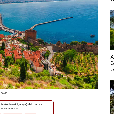
A
G
De
Yerler
 ile özetlemek için aşağıdaki butonları
kullanabilirsiniz.