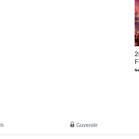
2
F
Ne
lı
Güvenilir