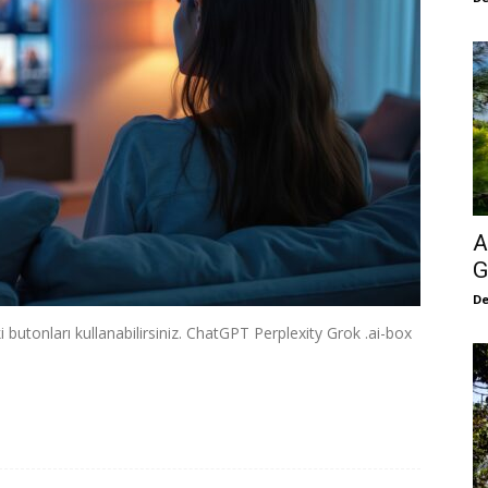
A
G
De
 butonları kullanabilirsiniz. ChatGPT Perplexity Grok .ai-box