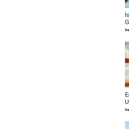
İ
G
De
E
U
De