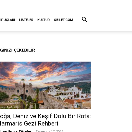
 İPUÇLARI
LISTELER
KÜLTÜR
OBILET.COM
LGINIZI ÇEKEBILIR
oğa, Deniz ve Keşif Dolu Bir Rota:
armaris Gezi Rehberi
han Fulya Türeler
-
Temmuz 17, 2026