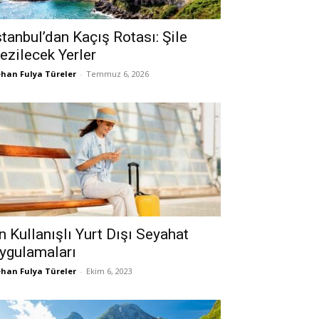
stanbul’dan Kaçış Rotası: Şile
ezilecek Yerler
han Fulya Türeler
-
Temmuz 6, 2026
n Kullanışlı Yurt Dışı Seyahat
ygulamaları
han Fulya Türeler
-
Ekim 6, 2023