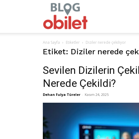
obilet.com
Ana Sayfa
Etiketler
Diziler nerede çekiliyor
–
Etiket: Diziler nerede çek
Sevilen Dizilerin Çeki
Nerede Çekildi?
Blog
Dehan Fulya Türeler
-
Kasım 24, 2025