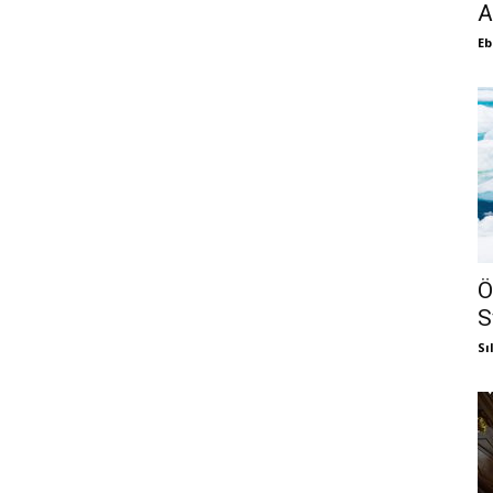
A
Eb
Ö
S
Sı