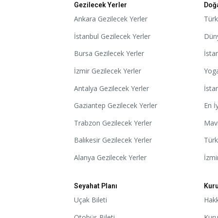
Gezilecek Yerler
Doğa
Ankara Gezilecek Yerler
Türk
İstanbul Gezilecek Yerler
Düny
Bursa Gezilecek Yerler
İsta
İzmir Gezilecek Yerler
Yoga
Antalya Gezilecek Yerler
İsta
Gaziantep Gezilecek Yerler
En İ
Trabzon Gezilecek Yerler
Mavi
Balıkesir Gezilecek Yerler
Türk
Alanya Gezilecek Yerler
İzmi
Seyahat Planı
Kur
Uçak Bileti
Hak
Otobüs Bileti
Kur