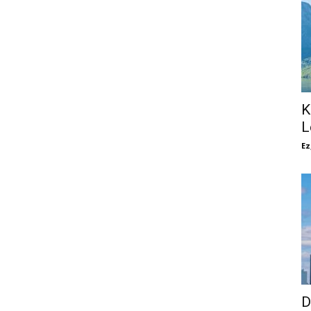
K
L
Ez
D