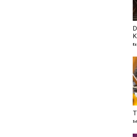
D
K
Ez
T
Sı