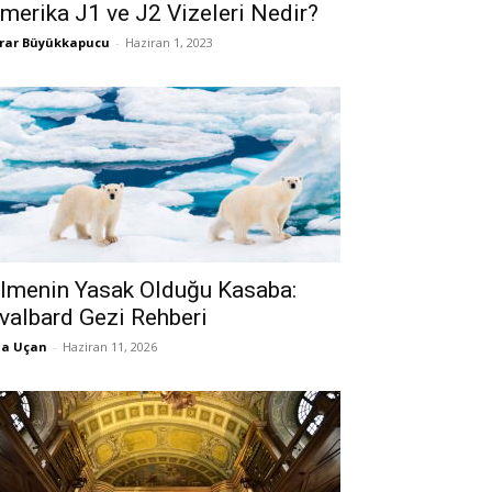
merika J1 ve J2 Vizeleri Nedir?
rar Büyükkapucu
-
Haziran 1, 2023
lmenin Yasak Olduğu Kasaba:
valbard Gezi Rehberi
la Uçan
-
Haziran 11, 2026