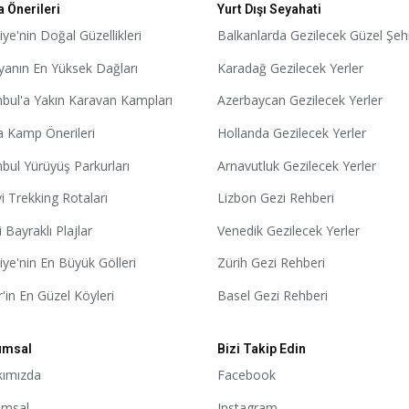
 Önerileri
Yurt Dışı Seyahati
iye'nin Doğal Güzellikleri
Balkanlarda Gezilecek Güzel Şehi
anın En Yüksek Dağları
Karadağ Gezilecek Yerler
nbul'a Yakın Karavan Kampları
Azerbaycan Gezilecek Yerler
 Kamp Önerileri
Hollanda Gezilecek Yerler
nbul Yürüyüş Parkurları
Arnavutluk Gezilecek Yerler
yi Trekking Rotaları
Lizbon Gezi Rehberi
 Bayraklı Plajlar
Venedik Gezilecek Yerler
iye'nin En Büyük Gölleri
Zürih Gezi Rehberi
r'in En Güzel Köyleri
Basel Gezi Rehberi
umsal
Bizi Takip Edin
kımızda
Facebook
umsal
Instagram