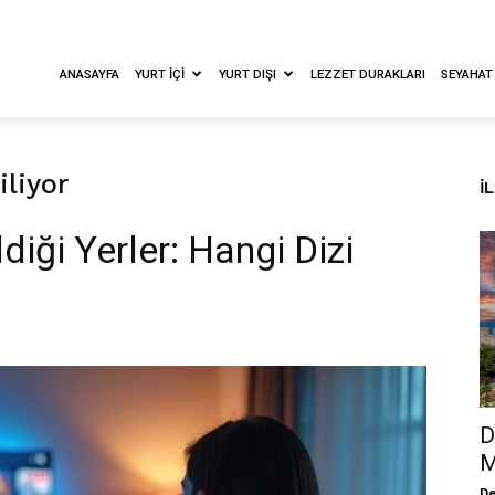
ANASAYFA
YURT İÇI
YURT DIŞI
LEZZET DURAKLARI
SEYAHAT
iliyor
İ
ldiği Yerler: Hangi Dizi
D
M
De