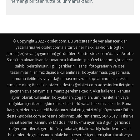
herhangi bir taahhütte bulunmamaktadır.
© Copyright 2022 - obilet.com. Bu websitesinde yer alan içerikler
yazarlarına ve obilet.com'a aittir ve her hakkı saklıdır. Blogtaki
görsel(ler) veya (uygun olan) görüntüler, Shutterstock.com’dan ve Adobe
Stock'tan alınan lisanslar uyarınca kullanılmıştır. Özel tasarım görsellerin
sahibi belirtilmiştir. İlgili içeriklerin, lisanslı fotoğrafların ve özel
tasarımların iznimiz dışında kullanılması, kopyalanması, çoğatılması,
umuma iletilmesi veya dağıtılması mevzuat kapsamında suç teşkil
etmekte olup; öncelikle bizlerle
destek@obilet.com
adresinden iletişime
geçmeniz ve onayımızı almanız gerekmektedir. Aksi hallerde, kanuna
aykırı olarak kullanılan, kopyalanan, çoğaltılan, umuma iletilen veya
dağıtılan içeriklere ilişkin olarak her türlü yasal hakkımız saklıdır. Buna
karşın, bizlerin sizin telif haklarınızı ihlal ettiğimizi düşünüyorsanız lütfen
destek@obilet.com
adresine bildiriniz. Bildirimleriniz, 5846 Sayılı Fikir ve
Sanat Eserleri Kanunu Ek Madde: 4/3 hükmü uyarınca 3 gün içerisinde
değerlendirilerek geri dönüş yapılacak; ihlalin varlığı halinde mevzuat
hükümleri doğrultusunda ihlale konu eserler içerikten çıkartılacak veya