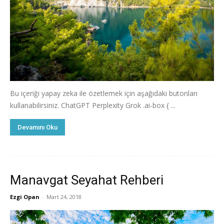
Bu içeriği yapay zeka ile özetlemek için aşağıdaki butonları
kullanabilirsiniz. ChatGPT Perplexity Grok .ai-box { ...
Devamını Oku
Manavgat Seyahat Rehberi
Ezgi Opan
-
Mart 24, 2018