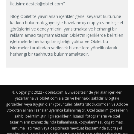
İletişim:
destek@obilet.com
"
Blog Obilet'te yayınlanan içerikler genel seyahat kültürüne
katkıda bulunmak gayesiyle hazırlanmış olup yazarın kişisel
görüşlerini ve deneyimlerini yansıtmakta ve herhangi bir
reklam amacı taşımamaktadır. Obilet'in içeriklerde belirtilen
işletmelerle herhangi bir işbirliği yoktur ve Obilet bu
işletmeler tarafından verilecek hizmetlere yönelik olarak
herhangi bir taahhütte bulunmamaktadır.
© Copyright 2022 - obilet.com. Bu websitesinde yer alan içerikler
yazarlarına ve obilet.com'a aittir ve her hakkı saklıdır. Blogtaki
görsel(ler) veya (uygun olan) görüntüler, Shutterstock.com’dan ve Adobe
Stock'tan alınan lisanslar uyarınca kullanılmıştır. Özel tasarım görsellerin
sahibi belirtilmiştir. İlgili içeriklerin, lisanslı fotoğrafların ve özel
tasarımların iznimiz dışında kullanılması, kopyalanması, çoğatılması,
umuma iletilmesi veya dağıtılması mevzuat kapsamında suç teşkil