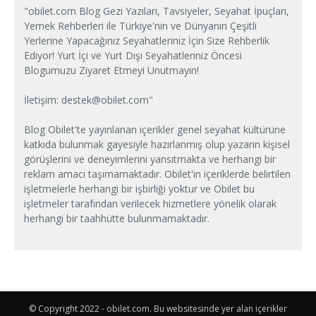
"obilet.com Blog Gezi Yazıları, Tavsiyeler, Seyahat İpuçları,
Yemek Rehberleri ile Türkiye'nin ve Dünyanın Çeşitli
Yerlerine Yapacağınız Seyahatleriniz İçin Size Rehberlik
Ediyor! Yurt İçi ve Yurt Dışı Seyahatleriniz Öncesi
Blogumuzu Ziyaret Etmeyi Unutmayın!
İletişim:
destek@obilet.com
"
Blog Obilet'te yayınlanan içerikler genel seyahat kültürüne
katkıda bulunmak gayesiyle hazırlanmış olup yazarın kişisel
görüşlerini ve deneyimlerini yansıtmakta ve herhangi bir
reklam amacı taşımamaktadır. Obilet'in içeriklerde belirtilen
işletmelerle herhangi bir işbirliği yoktur ve Obilet bu
işletmeler tarafından verilecek hizmetlere yönelik olarak
herhangi bir taahhütte bulunmamaktadır.
© Copyright 2022 - obilet.com. Bu websitesinde yer alan içerikler