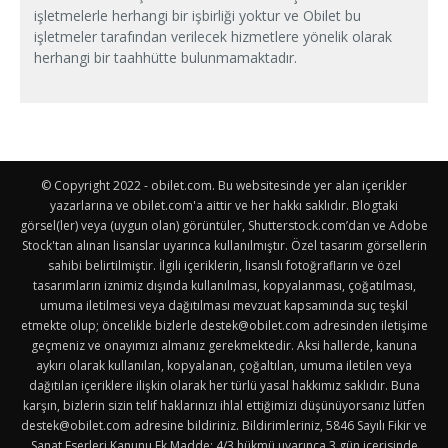
işletmelerle herhangi bir işbirliği yoktur ve Obilet bu
işletmeler tarafından verilecek hizmetlere yönelik olarak
herhangi bir taahhütte bulunmamaktadır.
© Copyright 2022 - obilet.com. Bu websitesinde yer alan içerikler
yazarlarına ve obilet.com'a aittir ve her hakkı saklıdır. Blogtaki
görsel(ler) veya (uygun olan) görüntüler, Shutterstock.com’dan ve Adobe
Stock'tan alınan lisanslar uyarınca kullanılmıştır. Özel tasarım görsellerin
sahibi belirtilmiştir. İlgili içeriklerin, lisanslı fotoğrafların ve özel
tasarımların iznimiz dışında kullanılması, kopyalanması, çoğatılması,
umuma iletilmesi veya dağıtılması mevzuat kapsamında suç teşkil
etmekte olup; öncelikle bizlerle
destek@obilet.com
adresinden iletişime
geçmeniz ve onayımızı almanız gerekmektedir. Aksi hallerde, kanuna
aykırı olarak kullanılan, kopyalanan, çoğaltılan, umuma iletilen veya
dağıtılan içeriklere ilişkin olarak her türlü yasal hakkımız saklıdır. Buna
karşın, bizlerin sizin telif haklarınızı ihlal ettiğimizi düşünüyorsanız lütfen
destek@obilet.com
adresine bildiriniz. Bildirimleriniz, 5846 Sayılı Fikir ve
Sanat Eserleri Kanunu Ek Madde: 4/3 hükmü uyarınca 3 gün içerisinde