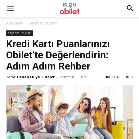
Ana Sayfa
Seyahat İpuçları
Seyahat İpuçları
Kredi Kartı Puanlarınızı
Obilet’te Değerlendirin:
Adım Adım Rehber
Yazar
Dehan Fulya Türeler
-
Temmuz 8, 2025
2116
0