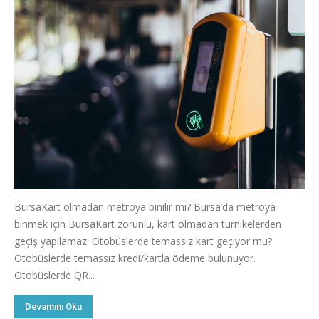
BursaKart olmadan metroya binilir mi? Bursa’da metroya
binmek için BursaKart zorunlu, kart olmadan turnikelerden
geçiş yapılamaz. Otobüslerde temassız kart geçiyor mu?
Otobüslerde temassız kredi/kartla ödeme bulunuyor.
Otobüslerde QR...
Devamını Oku