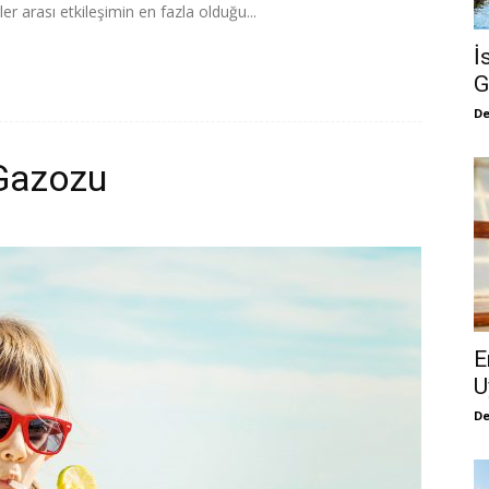
rler arası etkileşimin en fazla olduğu...
İ
G
De
 Gazozu
E
U
De