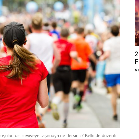
2
F
Ne
oşuları üst seviyeye taşımaya ne dersiniz? Belki de düzenli