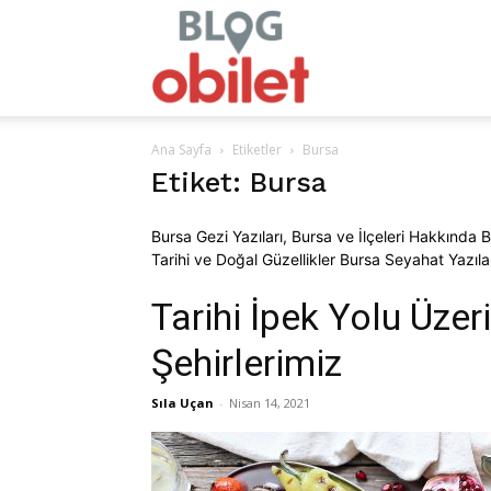
obilet.com
Ana Sayfa
Etiketler
Bursa
–
Etiket: Bursa
Bursa Gezi Yazıları, Bursa ve İlçeleri Hakkında 
Tarihi ve Doğal Güzellikler Bursa Seyahat Yazıla
Blog
Tarihi İpek Yolu Üzer
Şehirlerimiz
Sıla Uçan
-
Nisan 14, 2021