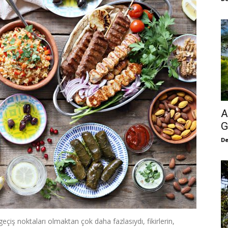
A
G
De
geçiş noktaları olmaktan çok daha fazlasıydı, fikirlerin,