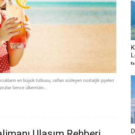
K
L
Ez
ocukların en büyük tutkusu, rafları süsleyen nostaljik şişeleri
azozlar bence ülkemizin...
alimanı Ulaşım Rehberi
D