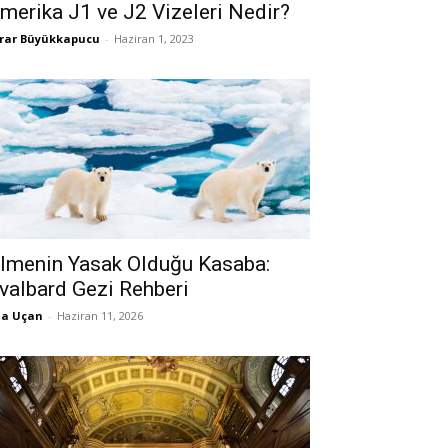
merika J1 ve J2 Vizeleri Nedir?
rar Büyükkapucu
-
Haziran 1, 2023
lmenin Yasak Olduğu Kasaba:
valbard Gezi Rehberi
la Uçan
-
Haziran 11, 2026