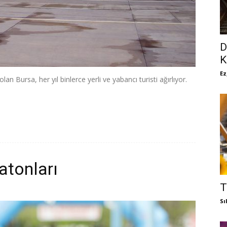
D
K
Ez
olan Bursa, her yıl binlerce yerli ve yabancı turisti ağırlıyor.
atonları
T
Sı