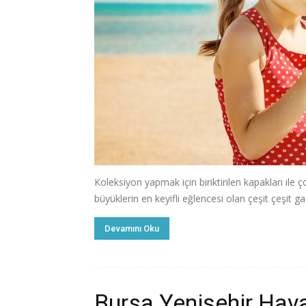
Koleksiyon yapmak için biriktirilen kapakları ile ç
büyüklerin en keyifli eğlencesi olan çeşit çeşit g
Devamını Oku
Bursa Yenişehir Hav