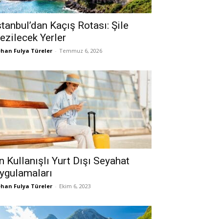
stanbul’dan Kaçış Rotası: Şile
ezilecek Yerler
han Fulya Türeler
-
Temmuz 6, 2026
n Kullanışlı Yurt Dışı Seyahat
ygulamaları
han Fulya Türeler
-
Ekim 6, 2023