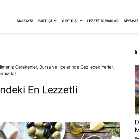
ANASAYFA
YURT İÇI
YURT DIŞI
LEZZET DURAKLARI
SEYAHAT
İ
Bilmeniz Gerekenler, Bursa ve İlçelerinde Gezilecek Yerler,
rımızda!
indeki En Lezzetli
D
M
De