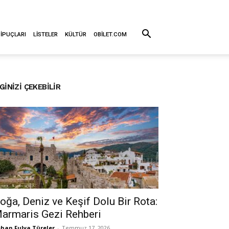
 İPUÇLARI
LISTELER
KÜLTÜR
OBILET.COM
LGINIZI ÇEKEBILIR
oğa, Deniz ve Keşif Dolu Bir Rota:
armaris Gezi Rehberi
han Fulya Türeler
-
Temmuz 17, 2026