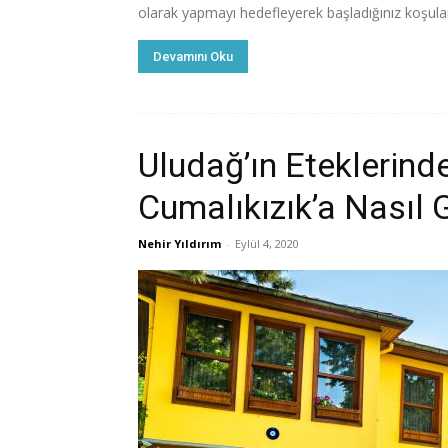
olarak yapmayı hedefleyerek başladığınız koşula
Devamını Oku
Uludağ’ın Eteklerind
Cumalıkızık’a Nasıl G
Nehir Yıldırım
-
Eylül 4, 2020