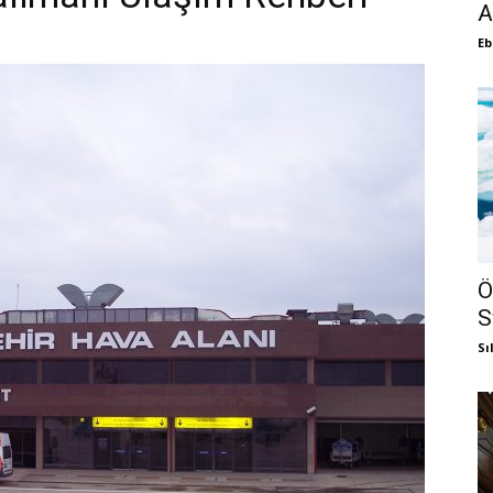
A
Eb
Ö
S
Sı