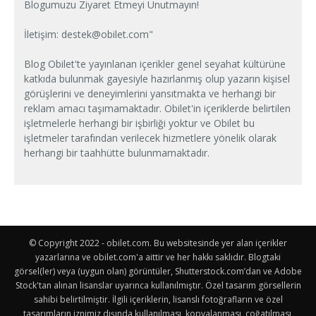
Blogumuzu Ziyaret Etmeyi Unutmayın!
İletişim:
destek@obilet.com
"
Blog Obilet'te yayınlanan içerikler genel seyahat kültürüne
katkıda bulunmak gayesiyle hazırlanmış olup yazarın kişisel
görüşlerini ve deneyimlerini yansıtmakta ve herhangi bir
reklam amacı taşımamaktadır. Obilet'in içeriklerde belirtilen
işletmelerle herhangi bir işbirliği yoktur ve Obilet bu
işletmeler tarafından verilecek hizmetlere yönelik olarak
herhangi bir taahhütte bulunmamaktadır.
© Copyright 2022 - obilet.com. Bu websitesinde yer alan içerikler
yazarlarına ve obilet.com'a aittir ve her hakkı saklıdır. Blogtaki
görsel(ler) veya (uygun olan) görüntüler, Shutterstock.com’dan ve Adobe
Stock'tan alınan lisanslar uyarınca kullanılmıştır. Özel tasarım görsellerin
sahibi belirtilmiştir. İlgili içeriklerin, lisanslı fotoğrafların ve özel
tasarımların iznimiz dışında kullanılması, kopyalanması, çoğatılması,