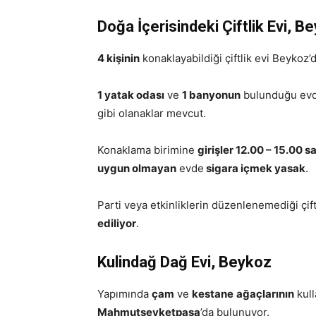
Doğa İçerisindeki Çiftlik Evi, B
4 kişinin
konaklayabildiği çiftlik evi Beykoz’d
1 yatak odası
ve
1 banyonun
bulunduğu ev
gibi olanaklar mevcut.
Konaklama birimine
girişler 12.00 – 15.00 s
uygun olmayan
evde
sigara içmek yasak
.
Parti veya etkinliklerin düzenlenemediği çif
ediliyor
.
Kulindağ Dağ Evi, Beykoz
Yapımında
çam
ve
kestane
ağaçlarının
kull
Mahmutşevketpaşa
’da bulunuyor.