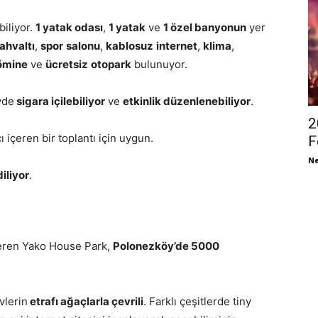
iliyor.
1 yatak odası
,
1 yatak
ve
1 özel banyonun
yer
ahvaltı
,
spor
salonu
,
kablosuz
internet
,
klima
,
ömine
ve
ücretsiz
otopark
bulunuyor.
vde
sigara içilebiliyor
ve
etkinlik düzenlenebiliyor
.
2
 içeren bir toplantı için uygun.
F
Ne
iliyor
.
veren Yako House Park,
Polonezköy’de 5000
vlerin
etrafı ağaçlarla çevrili
. Farklı çeşitlerde tiny