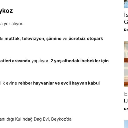
eykoz
İ
G
a yer alıyor.
De
de
mutfak
,
televizyon
,
şömine
ve
ücretsiz
otopark
aatleri arasında
yapılıyor.
2 yaş altındaki bebekler için
tlik evine
rehber hayvanlar ve evcil hayvan kabul
E
U
De
anıldığı Kulindağ Dağ Evi, Beykoz’da