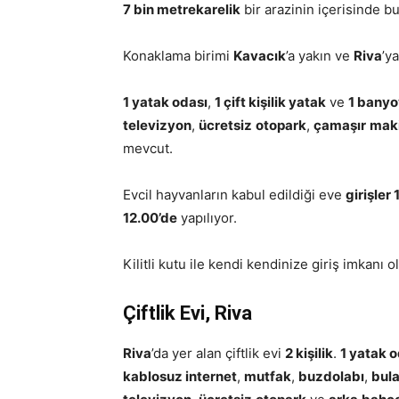
7 bin metrekarelik
bir arazinin içerisinde b
Konaklama birimi
Kavacık
’a yakın ve
Riva
’y
1 yatak odası
,
1 çift kişilik yatak
ve
1 bany
televizyon
,
ücretsiz
otopark
,
çamaşır
maki
mevcut.
Evcil hayvanların kabul edildiği eve
girişler
12.00’de
yapılıyor.
Kilitli kutu ile kendi kendinize giriş imkanı 
Çiftlik Evi, Riva
Riva
’da yer alan çiftlik evi
2 kişilik
.
1 yatak o
kablosuz internet
,
mutfak
,
buzdolabı
,
bula