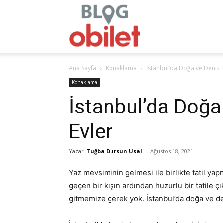
obilet.com
Ana Sayfa
Konaklama
İstanbul’da Doğa ve Deniz Ta
–
Konaklama
İstanbul’da Doğa 
Evler
Blog
Yazar
Tuğba Dursun Usal
-
Ağustos 18, 2021
Yaz mevsiminin gelmesi ile birlikte tatil ya
geçen bir kışın ardından huzurlu bir tatile ç
gitmemize gerek yok. İstanbul’da doğa ve den