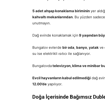
5 adet ahşap konaklama biriminin
yer aldı
kahvaltı mekanlarından
. Bu yüzden sadece 
unutmayın.
Dağ evinde konaklamak için
9 yaşından bü
Bungalov evlerde
bir oda
,
banyo
,
yatak
ve
su ise elektrikli ısıtıcı ile sağlanıyor.
Bungalovda
televizyon, klima ve minibar 
Evcil hayvanların kabul edilmediği
dağ evi
12.00’de
yapılıyor.
Doğa İçerisinde Bağımsız Dubl