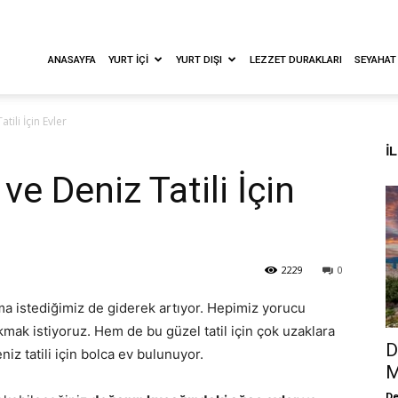
ANASAYFA
YURT İÇI
YURT DIŞI
LEZZET DURAKLARI
SEYAHAT
tili İçin Evler
İ
ve Deniz Tatili İçin
2229
0
pma istediğimiz de giderek artıyor. Hepimiz yorucu
ıkmak istiyoruz. Hem de bu güzel tatil için çok uzaklara
D
iz tatili için bolca ev bulunuyor.
M
De