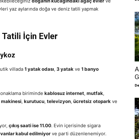
çekebileceğiniz
doğanın kucağındaki ağaç evler
ve
vleri yaz aylarında doğa ve deniz tatili yapmak
Tatili İçin Evler
eykoz
A
utik villada
1 yatak odası
,
3 yatak
ve
1 banyo
G
De
 konaklama biriminde
kablosuz internet
,
mutfak
,
makinesi
,
kurutucu
,
televizyon
,
ücretsiz
otopark
ve
yor,
çıkış saati ise 11.00
. Evin içerisinde sigara
yvanlar kabul edilmiyor
ve parti düzenlenemiyor.