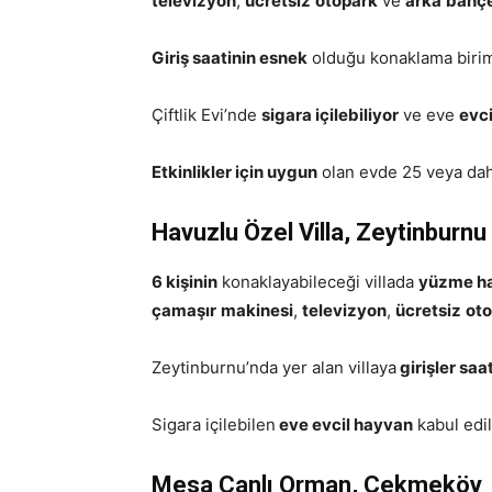
televizyon
,
ücretsiz
otopark
ve
arka
bahç
Giriş saatinin esnek
olduğu konaklama biri
Çiftlik Evi’nde
sigara içilebiliyor
ve eve
evci
Etkinlikler için uygun
olan evde 25 veya daha 
Havuzlu Özel Villa, Zeytinburnu
6 kişinin
konaklayabileceği villada
yüzme h
çamaşır
makinesi
,
televizyon
,
ücretsiz
ot
Zeytinburnu’nda yer alan villaya
girişler saa
Sigara içilebilen
eve evcil hayvan
kabul edil
Mesa Canlı Orman, Çekmeköy