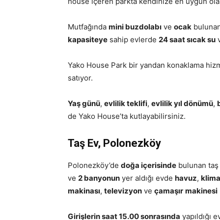
house içeren parkta kendinize en uygun olan 
Mutfağında
mini buzdolabı
ve
ocak
bulunan 
kapasiteye
sahip evlerde
24 saat sıcak su
Yako House Park bir yandan konaklama hizmet
satıyor.
Yaş günü
,
evlilik teklifi
,
evlilik yıl dönümü
,
de Yako House’ta kutlayabilirsiniz.
Taş Ev, Polonezköy
Polonezköy’de
doğa içerisinde
bulunan taş
ve
2 banyonun
yer aldığı evde
havuz
,
klim
makinası
,
televizyon
ve
çamaşır
makinesi
Girişlerin saat 15.00 sonrasında
yapıldığı 