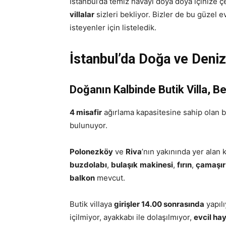
İstanbul’da temiz havayı doya doya içinize 
villalar
sizleri bekliyor. Bizler de bu güzel e
isteyenler için listeledik.
İstanbul’da Doğa ve Deniz 
Doğanın Kalbinde Butik Villa, B
4 misafir
ağırlama kapasitesine sahip olan b
bulunuyor.
Polonezköy
ve
Riva
’nın yakınında yer alan
buzdolabı
,
bulaşık
makinesi
,
fırın
,
çamaşır
balkon
mevcut.
Butik villaya
girişler 14.00 sonrasında
yapılı
içilmiyor, ayakkabı ile dolaşılmıyor,
evcil ha