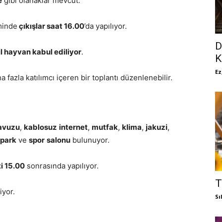
e
gibi olanaklar mevcut.
minde
çıkışlar saat 16.00
’da yapılıyor.
D
l hayvan kabul ediliyor
.
K
Ez
fazla katılımcı içeren bir toplantı düzenlenebilir.
avuzu
,
kablosuz
internet
,
mutfak
,
klima
,
jakuzi
,
opark
ve
spor
salonu
bulunuyor.
ti 15.00
sonrasında yapılıyor.
T
iyor.
Sı