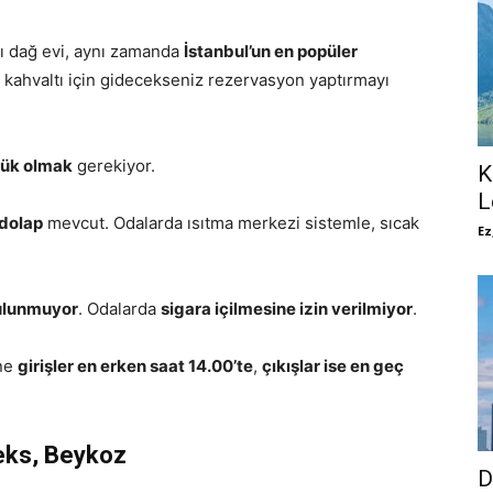
ğı dağ evi, aynı zamanda
İstanbul’un en popüler
kahvaltı için gidecekseniz rezervasyon yaptırmayı
yük olmak
gerekiyor.
K
L
dolap
mevcut. Odalarda ısıtma merkezi sistemle, sıcak
Ez
bulunmuyor
. Odalarda
sigara içilmesine izin verilmiyor
.
ne
girişler en erken saat 14.00’te
,
çıkışlar ise en geç
eks, Beykoz
D