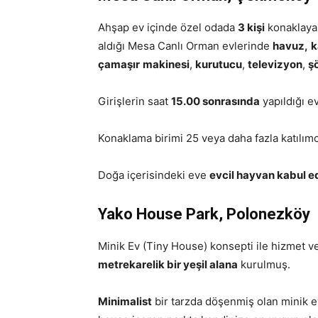
Ahşap ev içinde özel odada
3 kişi
konaklayab
aldığı Mesa Canlı Orman evlerinde
havuz,
k
çamaşır
makinesi
,
kurutucu
,
televizyon
,
ş
Girişlerin saat
15.00 sonrasında
yapıldığı e
Konaklama birimi 25 veya daha fazla katılımcı
Doğa içerisindeki eve
evcil hayvan kabul ed
Yako House Park, Polonezköy
Minik Ev (Tiny House) konsepti ile hizmet 
metrekarelik bir yeşil alana
kurulmuş.
Minimalist
bir tarzda döşenmiş olan minik e