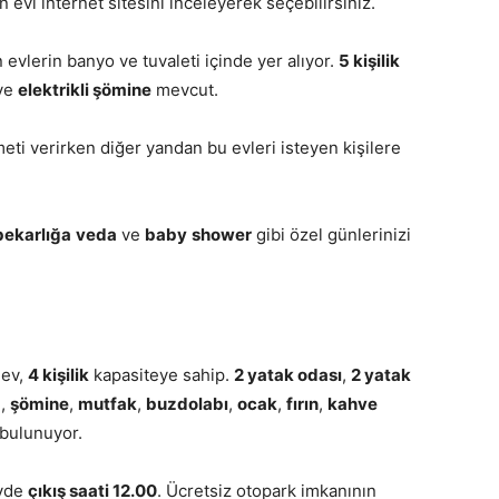
evi internet sitesini inceleyerek seçebilirsiniz.
evlerin banyo ve tuvaleti içinde yer alıyor.
5 kişilik
ve
elektrikli şömine
mevcut.
i verirken diğer yandan bu evleri isteyen kişilere
bekarlığa
veda
ve
baby
shower
gibi özel günlerinizi
 ev,
4 kişilik
kapasiteye sahip.
2 yatak odası
,
2 yatak
a
,
şömine
,
mutfak
,
buzdolabı
,
ocak
,
fırın
,
kahve
bulunuyor.
evde
çıkış saati 12.00
. Ücretsiz otopark imkanının