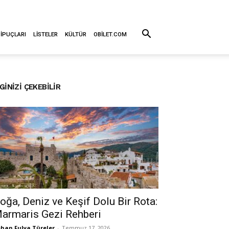
 İPUÇLARI
LISTELER
KÜLTÜR
OBILET.COM
LGINIZI ÇEKEBILIR
oğa, Deniz ve Keşif Dolu Bir Rota:
armaris Gezi Rehberi
han Fulya Türeler
-
Temmuz 17, 2026