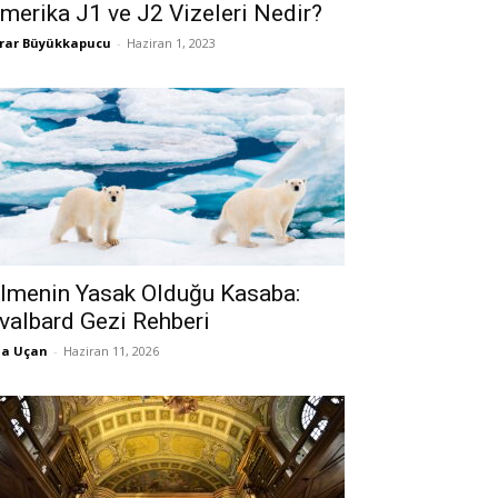
merika J1 ve J2 Vizeleri Nedir?
rar Büyükkapucu
-
Haziran 1, 2023
lmenin Yasak Olduğu Kasaba:
valbard Gezi Rehberi
la Uçan
-
Haziran 11, 2026