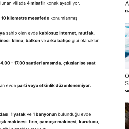
A
ulunan villada
4 misafir
konaklayabiliyor.
Eb
a
10 kilometre mesafede
konumlanmış.
oya
sahip olan evde
kablosuz internet
,
mutfak
,
nesi
,
klima
,
balkon
ve
arka bahçe
gibi olanaklar
 14.00 – 17.00 saatleri arasında
,
çıkışlar ise saat
Ö
S
olan evde
parti veya etkinlik düzenlenemiyor
.
Sı
dası
,
1 yatak
ve
1 banyonun
bulunduğu evde
şık
makinesi
,
fırın
,
çamaşır makinesi,
kurutucu
,