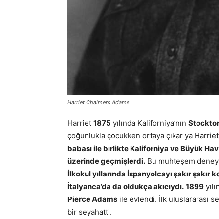
Harriet Chalmers Adams
Harriet
1875
yılında Kaliforniya’nın
Stockto
çoğunlukla çocukken ortaya çıkar ya Harriet
babası ile birlikte Kaliforniya ve Büyük H
üzerinde geçmişlerdi.
Bu muhteşem deneyim,
İlkokul yıllarında İspanyolcayı şakır şakır
İtalyanca’da da oldukça akıcıydı.
1899
yılı
Pierce Adams
ile evlendi. İlk uluslararası s
bir seyahatti.