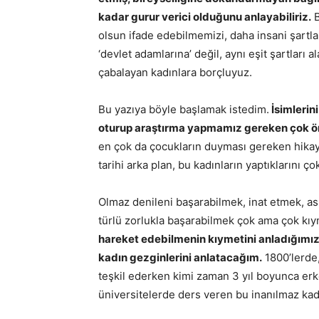
kadar gurur verici olduğunu anlayabiliriz.
B
olsun ifade edebilmemizi, daha insani şartla
‘devlet adamlarına’ değil, aynı eşit şartları 
çabalayan kadınlara borçluyuz.
Bu yazıya böyle başlamak istedim.
İsimlerin
oturup araştırma yapmamız gereken çok ön
en çok da çocukların duyması gereken hikay
tarihi arka plan, bu kadınların yaptıklarını ço
Olmaz denileni başarabilmek, inat etmek, as
türlü zorlukla başarabilmek çok ama çok kıy
hareket edebilmenin kıymetini anladığımız 
kadın gezginlerini anlatacağım.
1800’lerde,
teşkil ederken kimi zaman 3 yıl boyunca erk
üniversitelerde ders veren bu inanılmaz kadı