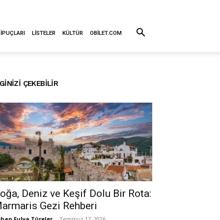
 İPUÇLARI
LISTELER
KÜLTÜR
OBILET.COM
LGINIZI ÇEKEBILIR
oğa, Deniz ve Keşif Dolu Bir Rota:
armaris Gezi Rehberi
han Fulya Türeler
-
Temmuz 17, 2026