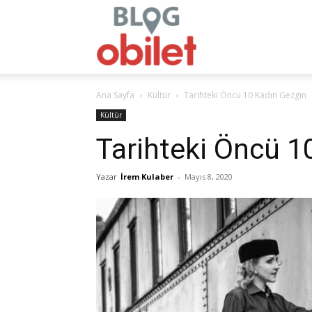
obilet.com
Ana Sayfa
Kültür
Tarihteki Öncü 10 Kadın Gezgin
–
Kültür
Tarihteki Öncü 1
Yazar
İrem Kulaber
-
Mayıs 8, 2020
Blog