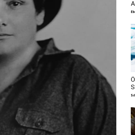
A
Eb
Ö
S
Sı