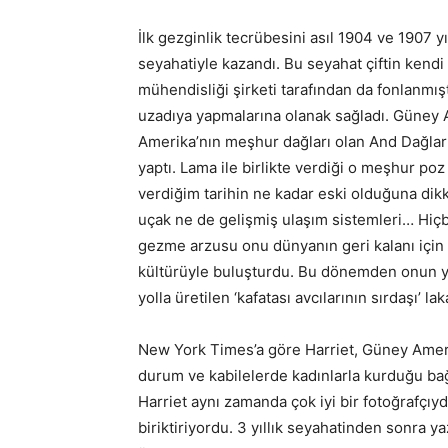
İlk gezginlik tecrübesini asıl 1904 ve 1907 y
seyahatiyle kazandı. Bu seyahat çiftin kendi b
mühendisliği şirketi tarafından da fonlanmı
uzadıya yapmalarına olanak sağladı. Güney A
Amerika’nın meşhur dağları olan And Dağları 
yaptı. Lama ile birlikte verdiği o meşhur po
verdiğim tarihin ne kadar eski olduğuna dik
uçak ne de gelişmiş ulaşım sistemleri… Hiçb
gezme arzusu onu dünyanın geri kalanı için
kültürüyle buluşturdu. Bu dönemden onun yan
yolla üretilen ‘kafatası avcılarının sırdaşı’ lak
New York Times’a göre Harriet, Güney Amerik
durum ve kabilelerde kadınlarla kurduğu ba
Harriet aynı zamanda çok iyi bir fotoğrafçı
biriktiriyordu. 3 yıllık seyahatinden sonra y