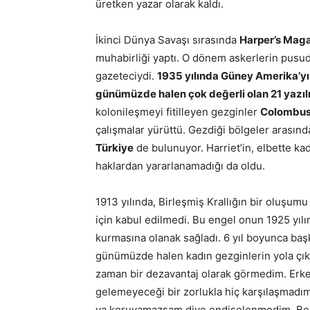
üretken yazar olarak kaldı.
İkinci Dünya Savaşı sırasında
Harper’s Mag
muhabirliği yaptı. O dönem askerlerin pusuda
gazeteciydi.
1935 yılında Güney Amerika’yı 
günümüzde halen çok değerli olan 21 yazılık 
kolonileşmeyi fitilleyen gezginler
Colombu
çalışmalar yürüttü. Gezdiği bölgeler arasın
Türkiye
de bulunuyor. Harriet’in, elbette kad
haklardan yararlanamadığı da oldu.
1913 yılında, Birleşmiş Krallığın bir oluşumu
için kabul edilmedi. Bu engel onun 1925 yıl
kurmasına olanak sağladı. 6 yıl boyunca ba
günümüzde halen kadın gezginlerin yola çıkm
zaman bir dezavantaj olarak görmedim. Erke
gelemeyeceği bir zorlukla hiç karşılaşmadı
ya koruyamazsam diye endişelenmedim. Ben