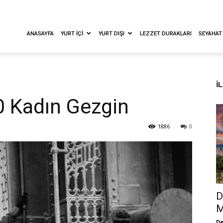
ANASAYFA
YURT İÇI
YURT DIŞI
LEZZET DURAKLARI
SEYAHAT
İ
0 Kadın Gezgin
1886
0
D
M
De