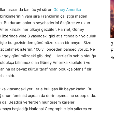
ılları arasında tam üç yıl süren
Güney Amerika
irikimlerinin yanı sıra Franklin’in çalıştığı maden
ştı. Bu durum onların seyahatlerini özgürce ve uzun
merika’daki her ülkeyi gezdiler. Harriet, Güney
üzerinde yine 8 yaşındaki gibi at sırtında bir yolculuk
z işte bu gezisinden günümüze kalan bir anıydı. Size
2
kat çekmek isterim.
100 yıl önceden bahsediyoruz. Ne
F
ir şey günümüzdeki gibi değil. Harriet’in sahip olduğu
Ne
 oldukça bilinmez olan Güney Amerika kabileleri ve
ına da beyaz kültür tarafından oldukça ofansif bir
abı kaldı.
a kıtasındaki yerlilerle buluşan ilk beyaz kadın. Bu
ğ onun feminist açıdan da derinleşmesine sebep oldu.
ydı da. Gezdiği yerlerden muhteşem kareler
azmaya başladığı National Geographic için yıllarca en