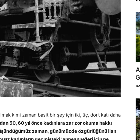
A
G
De
olmak kimi zaman basit bir şey için iki, üç, dört katı daha
dan 50, 60 yıl önce kadınlara zar zor okuma hakkı
 düşündüğümüz zaman, günümüzde özgürlüğünü ilan
sız kadınların geçmişteki ‘anneanne’leri için ne