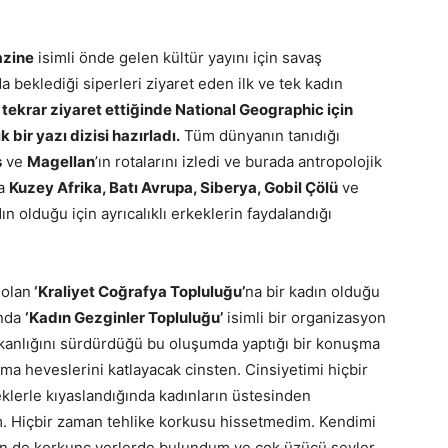
azine
isimli önde gelen kültür yayını için savaş
 beklediği siperleri ziyaret eden ilk ve tek kadın
tekrar ziyaret ettiğinde National Geographic için
bir yazı dizisi hazırladı.
Tüm dünyanın tanıdığı
s
ve
Magellan
’ın rotalarını izledi ve burada antropolojik
da
Kuzey Afrika, Batı Avrupa, Siberya, Gobil Çölü
ve
ın olduğu için ayrıcalıklı erkeklerin faydalandığı
 olan
‘Kraliyet Coğrafya Topluluğu’
na bir kadın olduğu
ında
‘Kadın Gezginler Topluluğu’
isimli bir organizasyon
şkanlığını sürdürdüğü bu oluşumda yaptığı bir konuşma
a heveslerini katlayacak cinsten. Cinsiyetimi hiçbir
klerle kıyaslandığında kadınların üstesinden
m. Hiçbir zaman tehlike korkusu hissetmedim. Kendimi
 de korkunç yerlerde bulundum ve çok üzücü şeyler