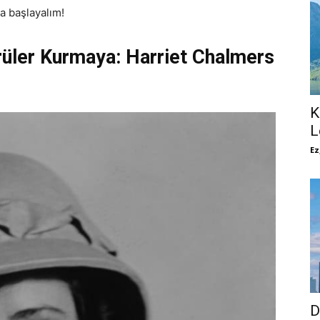
a başlayalım!
üler Kurmaya: Harriet Chalmers
K
L
Ez
D