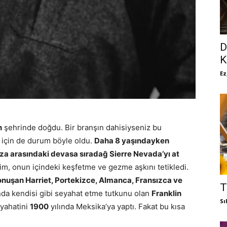
D
K
Ez
n
şehrinde doğdu. Bir branşın dahisiyseniz bu
 için de durum böyle oldu.
Daha 8 yaşındayken
avza arasındaki devasa sıradağ Sierre Nevada’yı at
 onun içindeki keşfetme ve gezme aşkını tetikledi.
 konuşan Harriet, Portekizce, Almanca, Fransızca ve
T
nda kendisi gibi seyahat etme tutkunu olan
Franklin
Sı
eyahatini
1900
yılında Meksika’ya yaptı. Fakat bu kısa