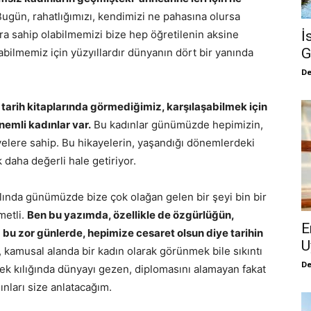
ugün, rahatlığımızı, kendimizi ne pahasına olursa
İ
ra sahip olabilmemizi bize hep öğretilenin aksine
G
alabilmemiz için yüzyıllardır dünyanın dört bir yanında
De
i tarih kitaplarında görmediğimiz, karşılaşabilmek için
emli kadınlar var.
Bu kadınlar günümüzde hepimizin,
elere sahip. Bu hikayelerin, yaşandığı dönemlerdeki
k daha değerli hale getiriyor.
lında günümüzde bize çok olağan gelen bir şeyi bin bir
metli.
Ben bu yazımda, özellikle de özgürlüğün,
E
bu zor günlerde, hepimize cesaret olsun diye tarihin
U
 kamusal alanda bir kadın olarak görünmek bile sıkıntı
De
ek kılığında dünyayı gezen, diplomasını alamayan fakat
nları size anlatacağım.