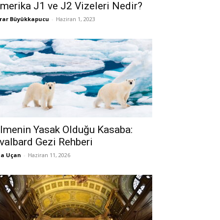
merika J1 ve J2 Vizeleri Nedir?
rar Büyükkapucu
-
Haziran 1, 2023
lmenin Yasak Olduğu Kasaba:
valbard Gezi Rehberi
la Uçan
-
Haziran 11, 2026