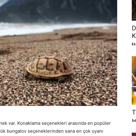
D
K
Ez
T
Sı
çenek var. Konaklama seçenekleri arasında en popüler
üyük bungalov seçeneklerinden sana en çok uyanı