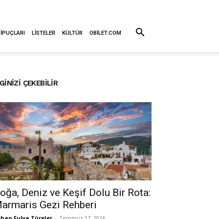
 İPUÇLARI
LISTELER
KÜLTÜR
OBILET.COM
LGINIZI ÇEKEBILIR
oğa, Deniz ve Keşif Dolu Bir Rota:
armaris Gezi Rehberi
han Fulya Türeler
-
Temmuz 17, 2026