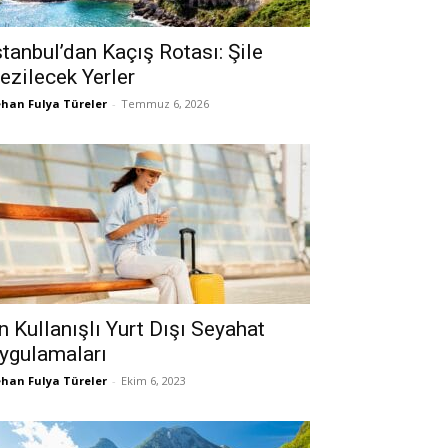
stanbul’dan Kaçış Rotası: Şile
ezilecek Yerler
han Fulya Türeler
-
Temmuz 6, 2026
n Kullanışlı Yurt Dışı Seyahat
ygulamaları
han Fulya Türeler
-
Ekim 6, 2023