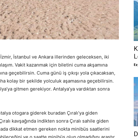
K
L
 İzmir, İstanbul ve Ankara illerinden geleceksen, iki
 ulaşım. Vakit kazanmak için biletini cuma akşamına
Ez
nına geçebilirsin. Cuma günü iş çıkışı yola çıkacaksan,
aha kolay bir şekilde yolculuk aşamasına geçebilirsin.
talya’ya gitmen gerekiyor. Antalya’ya vardıktan sonra
talya otogara giderek buradan Çıralı’ya giden
Çıralı kavşağında indikten sonra Çıralı sahile giden
ada dikkat etmen gereken nokta minibüs saatlerini
D
bileceğini ve o saatte minibüs olup olmadığını araştır.