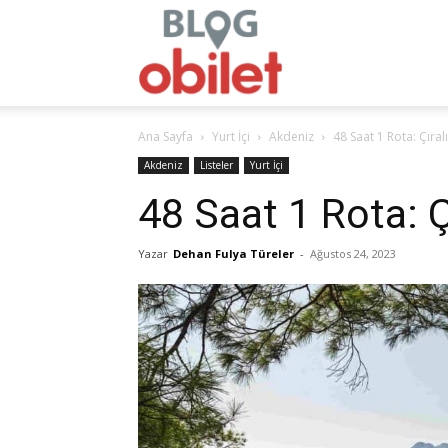
obilet.com
Ana Sayfa
Yurt İçi
Akdeniz
48 Saat 1 Rota: Çıralı
–
Akdeniz
Listeler
Yurt İçi
48 Saat 1 Rota: Ç
Yazar
Dehan Fulya Türeler
-
Ağustos 24, 2023
Blog