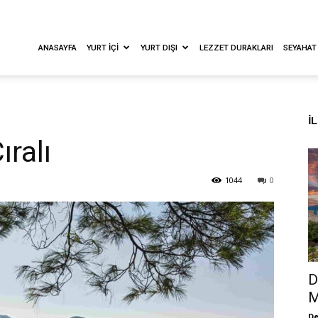
ANASAYFA
YURT İÇI
YURT DIŞI
LEZZET DURAKLARI
SEYAHAT
İ
ıralı
1044
0
D
M
De