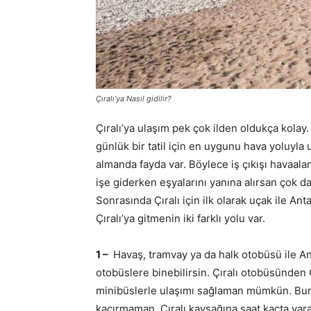
Çıralı’ya Nasıl gidilir?
Çıralı’ya ulaşım pek çok ilden oldukça kolay.
günlük bir tatil için en uygunu hava yoluyla
almanda fayda var. Böylece iş çıkışı havaala
işe giderken eşyalarını yanına alırsan çok d
Sonrasında Çıralı için ilk olarak uçak ile An
Çıralı’ya gitmenin iki farklı yolu var.
1 –
Havaş, tramvay ya da halk otobüsü ile An
otobüslere binebilirsin. Çıralı otobüsünden 
minibüslerle ulaşımı sağlaman mümkün. Bur
kaçırmaman. Çıralı kavşağına saat kaçta vara