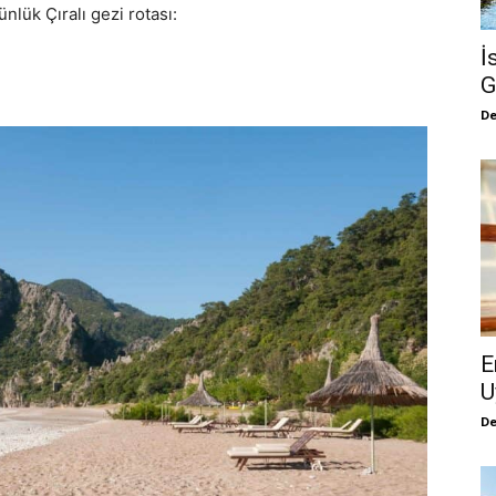
ünlük Çıralı gezi rotası:
İ
G
De
E
U
De