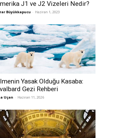
merika J1 ve J2 Vizeleri Nedir?
rar Büyükkapucu
-
Haziran 1, 2023
lmenin Yasak Olduğu Kasaba:
valbard Gezi Rehberi
la Uçan
-
Haziran 11, 2026