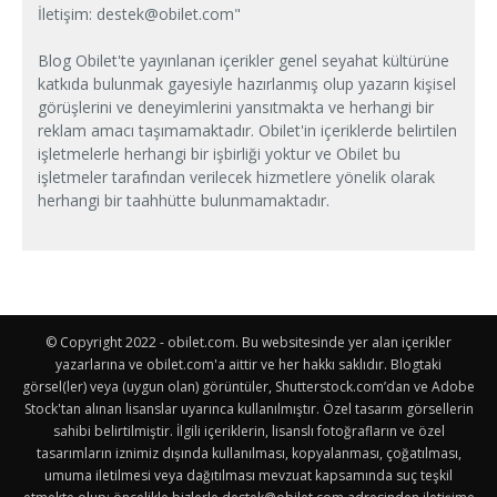
İletişim:
destek@obilet.com
"
Blog Obilet'te yayınlanan içerikler genel seyahat kültürüne
katkıda bulunmak gayesiyle hazırlanmış olup yazarın kişisel
görüşlerini ve deneyimlerini yansıtmakta ve herhangi bir
reklam amacı taşımamaktadır. Obilet'in içeriklerde belirtilen
işletmelerle herhangi bir işbirliği yoktur ve Obilet bu
işletmeler tarafından verilecek hizmetlere yönelik olarak
herhangi bir taahhütte bulunmamaktadır.
© Copyright 2022 - obilet.com. Bu websitesinde yer alan içerikler
yazarlarına ve obilet.com'a aittir ve her hakkı saklıdır. Blogtaki
görsel(ler) veya (uygun olan) görüntüler, Shutterstock.com’dan ve Adobe
Stock'tan alınan lisanslar uyarınca kullanılmıştır. Özel tasarım görsellerin
sahibi belirtilmiştir. İlgili içeriklerin, lisanslı fotoğrafların ve özel
tasarımların iznimiz dışında kullanılması, kopyalanması, çoğatılması,
umuma iletilmesi veya dağıtılması mevzuat kapsamında suç teşkil