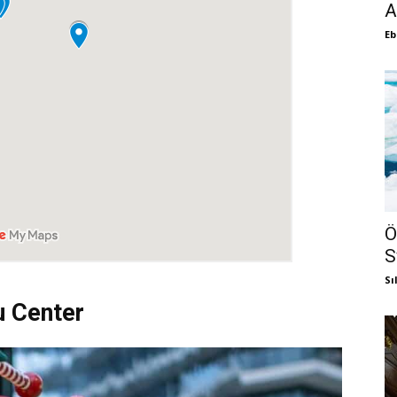
A
Eb
Ö
S
Sı
u Center