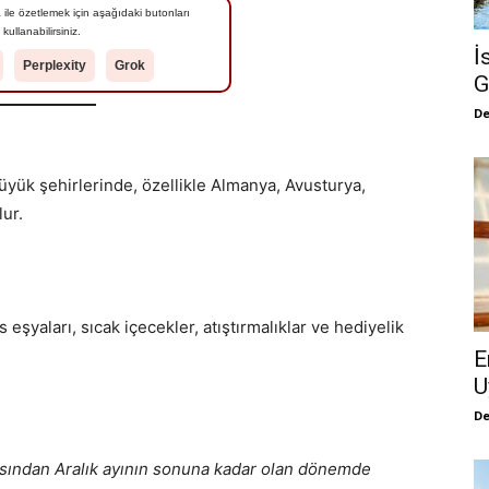
 ile özetlemek için aşağıdaki butonları
kullanabilirsiniz.
İ
Perplexity
Grok
G
De
üyük şehirlerinde, özellikle Almanya, Avusturya,
lur.
eşyaları, sıcak içecekler, atıştırmalıklar ve hediyelik
E
U
De
asından Aralık ayının sonuna kadar olan dönemde