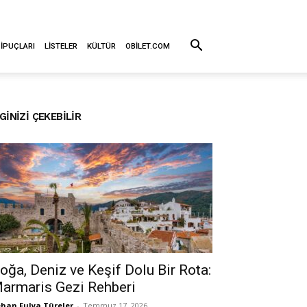
 İPUÇLARI
LISTELER
KÜLTÜR
OBILET.COM
LGINIZI ÇEKEBILIR
oğa, Deniz ve Keşif Dolu Bir Rota:
armaris Gezi Rehberi
han Fulya Türeler
-
Temmuz 17, 2026