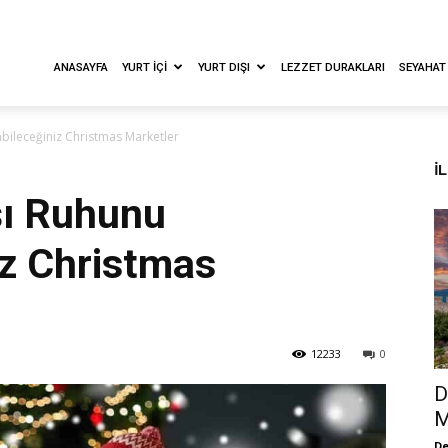
ANASAYFA
YURT İÇI
YURT DIŞI
LEZZET DURAKLARI
SEYAHAT
abileceğiniz Christmas Marketler
İ
şı Ruhunu
iz Christmas
12233
0
D
M
De