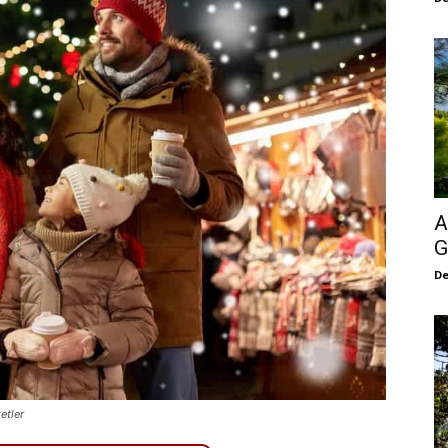
A
G
De
etler