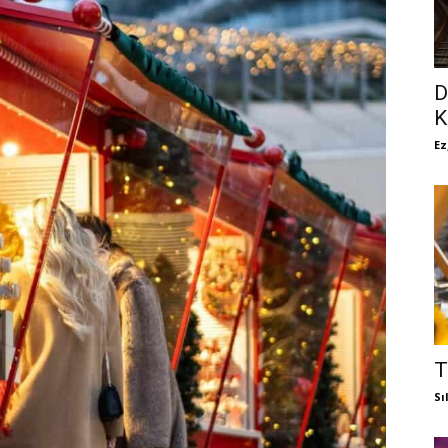
D
K
Ez
T
Sı