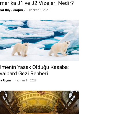
merika J1 ve J2 Vizeleri Nedir?
rar Büyükkapucu
-
Haziran 1, 2023
lmenin Yasak Olduğu Kasaba:
valbard Gezi Rehberi
la Uçan
-
Haziran 11, 2026