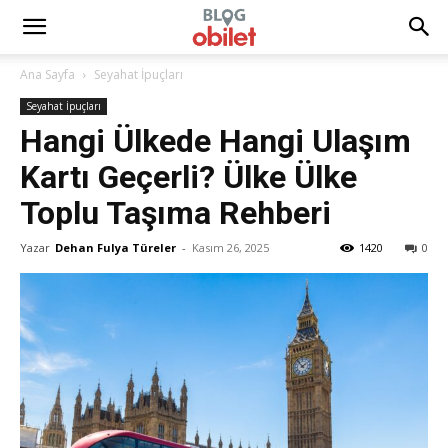
Ana Sayfa
Seyahat İpuçları
Seyahat İpuçları
Hangi Ülkede Hangi Ulaşım
Kartı Geçerli? Ülke Ülke
Toplu Taşıma Rehberi
Yazar
Dehan Fulya Türeler
-
Kasım 26, 2025
1420
0