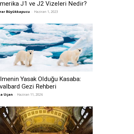
merika J1 ve J2 Vizeleri Nedir?
rar Büyükkapucu
-
Haziran 1, 2023
lmenin Yasak Olduğu Kasaba:
valbard Gezi Rehberi
la Uçan
-
Haziran 11, 2026