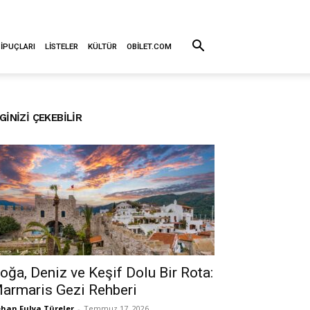
 İPUÇLARI
LISTELER
KÜLTÜR
OBILET.COM
LGINIZI ÇEKEBILIR
oğa, Deniz ve Keşif Dolu Bir Rota:
armaris Gezi Rehberi
han Fulya Türeler
-
Temmuz 17, 2026