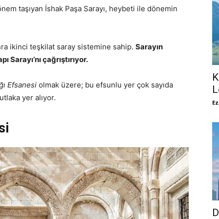
nem taşıyan İshak Paşa Sarayı, heybeti ile dönemin
ra ikinci teşkilat saray sistemine sahip.
Sarayın
pı Sarayı’nı çağrıştırıyor.
K
ğı Efsanesi
olmak üzere; bu efsunlu yer çok sayıda
L
laka yer alıyor.
Ez
si
D