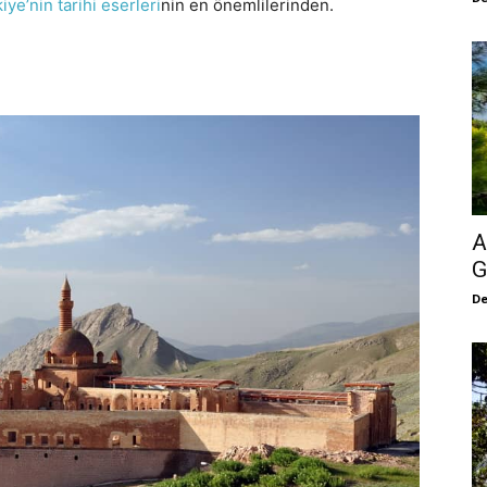
iye’nin tarihi eserleri
nin en önemlilerinden.
A
G
De