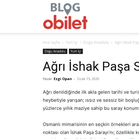
obilet.com
Ana Sayfa
Yurt İçi
Doğu Anadolu
Ağrı İshak Paş
–
Doğu Anadolu
Yurt İçi
Ağrı İshak Paşa 
Yazar
Ezgi Opan
-
Ocak 15, 2020
Blog
Ağrı denildiğinde ilk akla gelen tarihi ve tur
heybetiyle yarışan; ıssız ve sessiz bir boşlu
yüzlerce yıllık maziye sahip bu saray konumu
Osmanlı mimarisinin en seçkin örnekleri ara
noktası olan İshak Paşa Sarayı’nı; özellikle