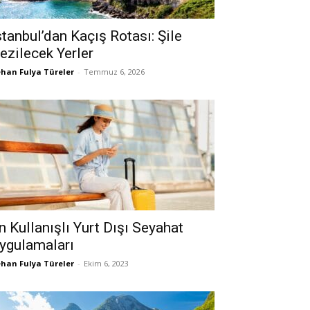
stanbul’dan Kaçış Rotası: Şile
ezilecek Yerler
han Fulya Türeler
-
Temmuz 6, 2026
n Kullanışlı Yurt Dışı Seyahat
ygulamaları
han Fulya Türeler
-
Ekim 6, 2023