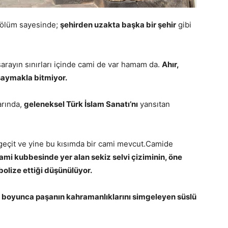
bölüm sayesinde;
şehirden uzakta başka bir şehir
gibi
arayın sınırları içinde cami de var hamam da.
Ahır,
 saymakla bitmiyor.
arında,
geleneksel Türk İslam Sanatı’nı
yansıtan
r geçit ve yine bu kısımda bir cami mevcut.Camide
ami kubbesinde yer alan sekiz selvi çiziminin, öne
mbolize ettiği düşünülüyor.
 boyunca paşanın kahramanlıklarını simgeleyen süslü