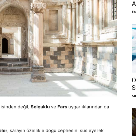
A
Eb
Ö
S
Sı
isinden değil,
Selçuklu
ve
Fars
uygarlıklarından da
eler
, sarayın özellikle doğu cephesini süsleyerek