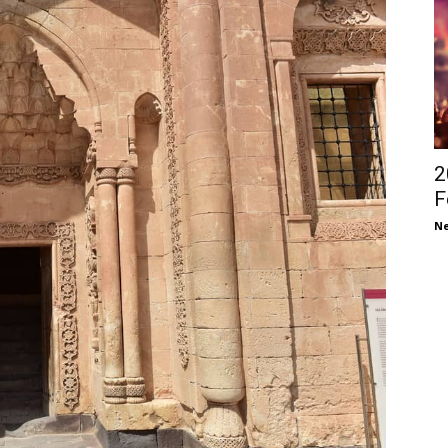
2
F
Ne