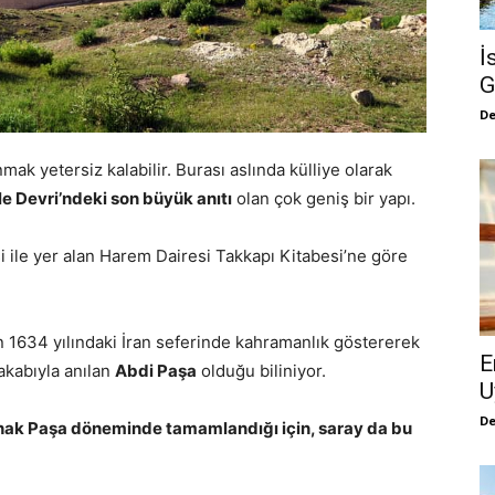
İ
G
De
mak yetersiz kalabilir. Burası aslında külliye olarak
e Devri’ndeki son büyük anıtı
olan çok geniş bir yapı.
i ile yer alan Harem Dairesi Takkapı Kitabesi’ne göre
n 1634 yılındaki İran seferinde kahramanlık göstererek
E
akabıyla anılan
Abdi Paşa
olduğu biliniyor.
U
De
İshak Paşa döneminde tamamlandığı için, saray da bu