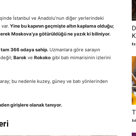
işinde İstanbul ve Anadolu’nun diğer yerlerindeki
 var.
Yine bu kapının geçmişte altın kaplama olduğu;
D
rek Moskova’ya götürüldüğü ne yazık ki biliniyor.
K
Ez
ı tam 366 odaya sahip.
Uzmanlara göre sarayın
değil;
Barok
ve
Rokoko
gibi batı mimarisinin izlerini
aray; bu nedenle kuzey, güney ve batı yönlerinden
den girişlere olanak tanıyor.
T
Sı
eri