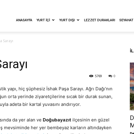
ANASAYFA
YURT İÇI
YURT DIŞI
LEZZET DURAKLARI
SEYAHAT
a Sarayı
İ
Sarayı
5769
0
istik yapı, hiç şüphesiz İshak Paşa Sarayı. Ağrı Dağı’nın
ğun orta yerinde ziyaretçilerine sıcak bir durak sunan,
yla adeta bir kartal yuvasını andırıyor.
D
sında da yer alan ve
Doğubayazıt
ilçesinin en güzel
M
 kış mevsiminde her yer bembeyaz karların altındayken
De