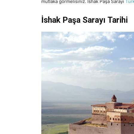
mutlaka görmelisiniz. İshak Paşa Sarayı
Türk
İshak Paşa Sarayı Tarihi