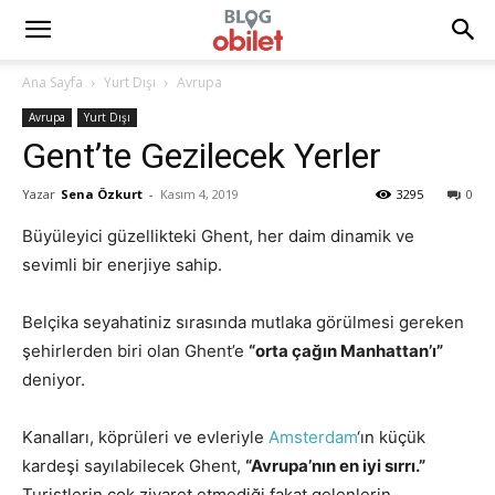
Ana Sayfa
Yurt Dışı
Avrupa
Avrupa
Yurt Dışı
Gent’te Gezilecek Yerler
Yazar
Sena Özkurt
-
Kasım 4, 2019
3295
0
Büyüleyici güzellikteki Ghent, her daim dinamik ve
sevimli bir enerjiye sahip.
Belçika seyahatiniz sırasında mutlaka görülmesi gereken
şehirlerden biri olan Ghent’e
“orta çağın Manhattan’ı”
deniyor.
Kanalları, köprüleri ve evleriyle
Amsterdam
‘ın küçük
kardeşi sayılabilecek Ghent,
“Avrupa’nın en iyi sırrı.”
Turistlerin çok ziyaret etmediği fakat gelenlerin