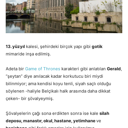
13. yüzyıl
kalesi, şehirdeki birçok yapı gibi
gotik
mimaride inşa edilmiş.
Adeta bir
Game of Thrones
karakteri gibi anlatılan
Gerald
,
“şeytan” diye anılacak kadar korkutucu biri miydi
bilinmiyor; ama kendisi koyu tenli, siyah saçlı olduğu
söylenen -haliyle Belçikalı halk arasında daha dikkat
çeken- bir şövalyeymiş.
Şövalyelerin çağı sona erdikten sonra ise kale
silah
deposu, manastır, okul, hastane, yetimhane
ve