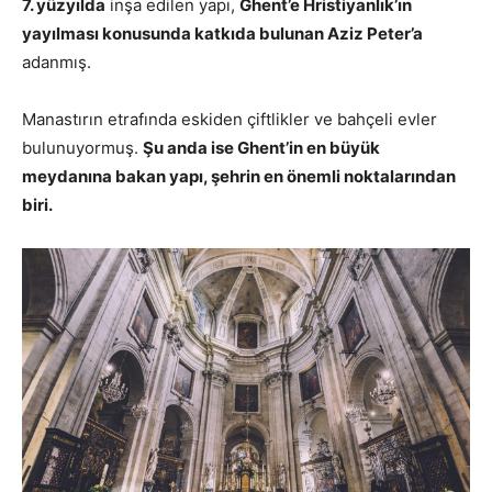
7. yüzyılda
inşa edilen yapı,
Ghent’e Hristiyanlık’ın
yayılması konusunda katkıda bulunan Aziz Peter’a
adanmış.
Manastırın etrafında eskiden çiftlikler ve bahçeli evler
bulunuyormuş.
Şu anda ise Ghent’in en büyük
meydanına bakan yapı, şehrin en önemli noktalarından
biri.