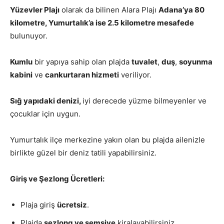
Yüzevler Plajı
olarak da bilinen Alara Plajı
Adana’ya 80
kilometre, Yumurtalık’a ise 2.5 kilometre mesafede
bulunuyor.
Kumlu
bir yapıya sahip olan plajda
tuvalet
,
duş
,
soyunma
kabini
ve
cankurtaran hizmeti
veriliyor.
Sığ yapıdaki denizi,
iyi derecede yüzme bilmeyenler ve
çocuklar için uygun.
Yumurtalık ilçe merkezine yakın olan bu plajda ailenizle
birlikte güzel bir deniz tatili yapabilirsiniz.
Giriş ve Şezlong Ücretleri:
Plaja giriş
ücretsiz
.
Plajda
şezlong ve şemsiye
kiralayabilirsiniz.