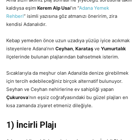
kaldıysa eşim
Kerem Alp Usa
l’ın “
Adana Yemek
Rehberi
” isimli yazısına göz atmanızı öneririm, zira
kendisi Adanalıdır.
Kebap yemeden önce uzun uzadıya yüzüp iyice acıkmak
isteyenlere Adana’nın
Ceyhan
,
Karataş
ve
Yumurtalık
ilçelerinde bulunan plajlarından bahsetmek isterim.
Sıcaklarıyla da meşhur olan Adana’da denize girebilmek
için tercih edebileceğiniz birçok alternatif bulunuyor.
Seyhan ve Ceyhan nehirlerine ev sahipliği yapan
Çukurova
’nın eşsiz coğrafyasındaki bu güzel plajları en
kısa zamanda ziyaret etmeniz dileğiyle.
1) İncirli Plajı