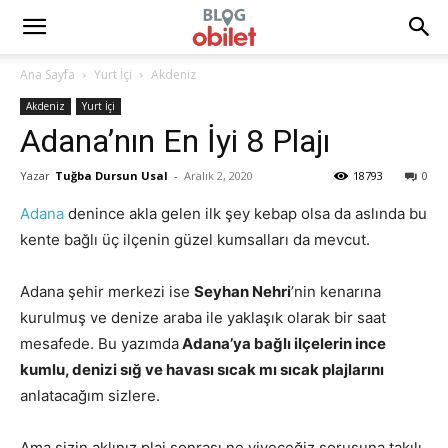
Ana Sayfa
Yurt İçi
Akdeniz
Akdeniz
Yurt İçi
Adana’nın En İyi 8 Plajı
Yazar
Tuğba Dursun Usal
-
Aralık 2, 2020
18793
0
Adana
denince akla gelen ilk şey kebap olsa da aslında bu
kente bağlı üç ilçenin güzel kumsalları da mevcut.
Adana şehir merkezi ise
Seyhan Nehri
’nin kenarına
kurulmuş ve denize araba ile yaklaşık olarak bir saat
mesafede. Bu yazımda
Adana’ya bağlı ilçelerin ince
kumlu, denizi sığ ve havası sıcak mı sıcak plajlarını
anlatacağım sizlere.
Ama sizin aklınız plaj sonrası ne yiyeceğiz sorusuna takılı