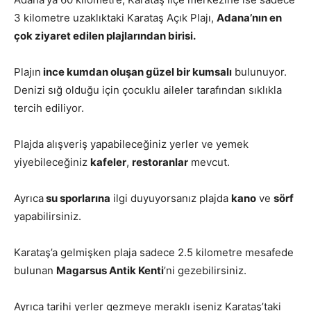
3 kilometre uzaklıktaki Karataş Açık Plajı,
Adana’nın en
çok ziyaret edilen plajlarından birisi.
Plajın
ince kumdan oluşan güzel bir kumsalı
bulunuyor.
Denizi sığ olduğu için çocuklu aileler tarafından sıklıkla
tercih ediliyor.
Plajda alışveriş yapabileceğiniz yerler ve yemek
yiyebileceğiniz
kafeler
,
restoranlar
mevcut.
Ayrıca
su sporlarına
ilgi duyuyorsanız plajda
kano
ve
sörf
yapabilirsiniz.
Karataş’a gelmişken plaja sadece 2.5 kilometre mesafede
bulunan
Magarsus Antik Kenti
’ni gezebilirsiniz.
Ayrıca tarihi yerler gezmeye meraklı iseniz Karataş’taki