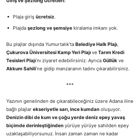
Giriş ve Şezlong Ücretleri:
Plaja giriş
ücretsiz
.
Plajda
şezlong ve şemsiye
kiralama imkanı yok.
Bu plajlar dışında Yumurtalık’ta
Belediye Halk Plajı
,
Çukurova Üniversitesi Kamp Yeri Plajı
ve
Tarım Kredi
Tesisleri Plajı
’nı ziyaret edebilirsiniz. Ayrıca
Güllük
ve
Akkum Sahili
’ne gidip manzaranın tadını çıkarabilirsiniz.
***
Yazının genelinden de çıkarabileceğiniz üzere Adana iline
bağlı plajlar
ekseriyetle sarı, ince kumdan
oluşuyor.
Denizin dibi de kum ve çoğu yerde deniz epey yavaş
biçimde derinleştiğinden
yürüye yürüye sahilden epey
uzaklaşabiliyorsunuz. İnsan zaman zaman ne kadar