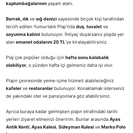
kaplumbağalarının
yaşam alanı.
Berrak, ılık
ve
sığ denizi
sayesinde birçok kişi tarafından
tercih edilen Yumurtalık Plajı’nda
duş
,
tuvalet
ve
soyunma kabini
bulunuyor. İhtiyaç duyarsanız plajda yer
alan
emanet odalarını 20 TL
’ye kiralayabilirsiniz.
Plaj çok popüler olduğu için
hafta sonu kalabalık
olabiliyor
, o yüzden hafta içi gelmeniz daha iyi olur.
Plajın çevresinde yeme-içme hizmeti alabileceğiniz
kafeler
ve
restoranlar
bulunuyor. Konaklamak isterseniz
de yakındaki otel ve pansiyonlara göz atabilirsiniz.
Ayrıca buraya kadar gelmişken plajın etrafındaki tarihi
yerleri ziyaret etmenizi öneririm. Bunlar arasında
Ayas
Antik Kenti
,
Ayas Kalesi
,
Süleyman Kulesi
ve
Marko Polo