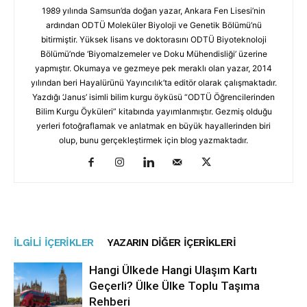
1989 yılında Samsun’da doğan yazar, Ankara Fen Lisesi’nin
ardından ODTÜ Moleküler Biyoloji ve Genetik Bölümü’nü
bitirmiştir. Yüksek lisans ve doktorasını ODTÜ Biyoteknoloji
Bölümü’nde ‘Biyomalzemeler ve Doku Mühendisliği’ üzerine
yapmıştır. Okumaya ve gezmeye pek meraklı olan yazar, 2014
yılından beri Hayalürünü Yayıncılık’ta editör olarak çalışmaktadır.
Yazdığı ‘Janus’ isimli bilim kurgu öyküsü “ODTÜ Öğrencilerinden
Bilim Kurgu Öyküleri” kitabında yayımlanmıştır. Gezmiş olduğu
yerleri fotoğraflamak ve anlatmak en büyük hayallerinden biri
olup, bunu gerçekleştirmek için blog yazmaktadır.
İLGILI İÇERIKLER
YAZARIN DIĞER İÇERIKLERI
Hangi Ülkede Hangi Ulaşım Kartı
Geçerli? Ülke Ülke Toplu Taşıma
Rehberi