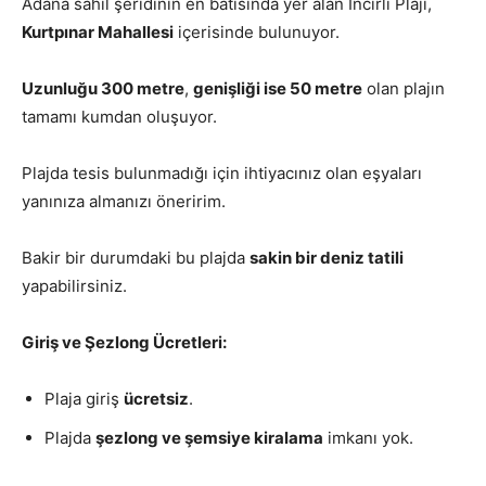
Adana sahil şeridinin en batısında yer alan İncirli Plajı,
Kurtpınar Mahallesi
içerisinde bulunuyor.
Uzunluğu 300 metre
,
genişliği ise 50 metre
olan plajın
tamamı kumdan oluşuyor.
Plajda tesis bulunmadığı için ihtiyacınız olan eşyaları
yanınıza almanızı öneririm.
Bakir bir durumdaki bu plajda
sakin bir deniz tatili
yapabilirsiniz.
Giriş ve Şezlong Ücretleri:
Plaja giriş
ücretsiz
.
Plajda
şezlong ve şemsiye kiralama
imkanı yok.