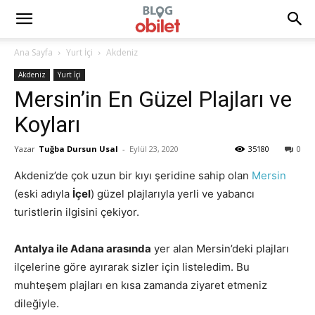
Ana Sayfa
Yurt İçi
Akdeniz
Akdeniz
Yurt İçi
Mersin’in En Güzel Plajları ve
Koyları
Yazar
Tuğba Dursun Usal
-
Eylül 23, 2020
35180
0
Akdeniz’de çok uzun bir kıyı şeridine sahip olan
Mersin
(eski adıyla
İçel
) güzel plajlarıyla yerli ve yabancı
turistlerin ilgisini çekiyor.
Antalya ile Adana arasında
yer alan Mersin’deki plajları
ilçelerine göre ayırarak sizler için listeledim. Bu
muhteşem plajları en kısa zamanda ziyaret etmeniz
dileğiyle.