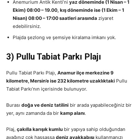
Anemurium Antik Kenti’ni
yaz döneminde (1 Nisan – 1
Ekim) 08:00 – 19.00, kış döneminde ise (1 Ekim – 1
Nisan) 08:00 – 17:00 saatleri arasında
ziyaret
edebilirsiniz.
Plajda şezlong ve şemsiye kiralama imkanı yok.
3) Pullu Tabiat Parkı Plajı
Pullu Tabiat Parkı Plajı,
Anamur ilçe merkezine 9
kilometre, Mersin’e ise 232 kilometre uzaklıktaki
Pullu
Tabiat Parkı’nın içerisinde bulunuyor.
Burası
doğa ve deniz tatilini
bir arada yapabileceğiniz bir
yer, aynı zamanda da bir
kamp alanı
.
Plaj,
çakılla karışık kumlu
bir yapıya sahip olduğundan
ayağınız çok hassassa
deniz ayakkabısı
kullanmanızı