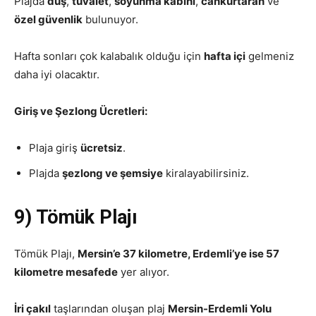
Plajda
duş
,
tuvalet
,
soyunma kabini
,
cankurtaran
ve
özel güvenlik
bulunuyor.
Hafta sonları çok kalabalık olduğu için
hafta içi
gelmeniz
daha iyi olacaktır.
Giriş ve Şezlong Ücretleri:
Plaja giriş
ücretsiz
.
Plajda
şezlong ve şemsiye
kiralayabilirsiniz.
9) Tömük Plajı
Tömük Plajı,
Mersin’e 37 kilometre, Erdemli’ye ise 57
kilometre mesafede
yer alıyor.
İri çakıl
taşlarından oluşan plaj
Mersin-Erdemli Yolu