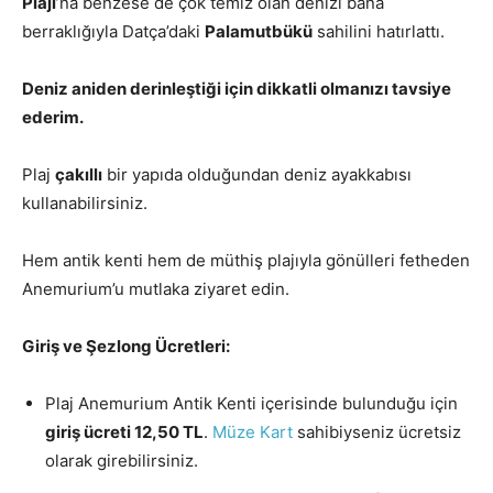
Plajı
’na benzese de çok temiz olan denizi bana
berraklığıyla Datça’daki
Palamutbükü
sahilini hatırlattı.
Deniz aniden derinleştiği için dikkatli olmanızı tavsiye
ederim.
Plaj
çakıllı
bir yapıda olduğundan deniz ayakkabısı
kullanabilirsiniz.
Hem antik kenti hem de müthiş plajıyla gönülleri fetheden
Anemurium’u mutlaka ziyaret edin.
Giriş ve Şezlong Ücretleri:
Plaj Anemurium Antik Kenti içerisinde bulunduğu için
giriş ücreti 12,50 TL
.
Müze Kart
sahibiyseniz ücretsiz
olarak girebilirsiniz.