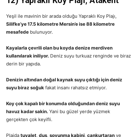
12) Yapraklı Koy Plajı, Atakent
Yeşil ile mavinin bir arada olduğu Yapraklı Koy Plajı,
Silifke’ye 17.5 kilometre Mersin’e ise 88 kilometre
mesafede
bulunuyor.
Kayalarla çevrili olan bu koyda denize merdiven
kullanılarak iniliyor.
Deniz suyu turkuaz renginde ve biraz
derin bir yapıda.
Denizin altından doğal kaynak suyu çıktığı için deniz
suyu biraz soğuk
fakat insanı rahatsız etmiyor.
Koy çok kapalı bir konumda olduğundan deniz suyu
havuz kadar sakin.
Yani bu güzel yerde yüzmek
gerçekten çok keyifli.
Plajda
tuvalet
,
duş
,
soyunma kabini
,
cankurtaran
ve