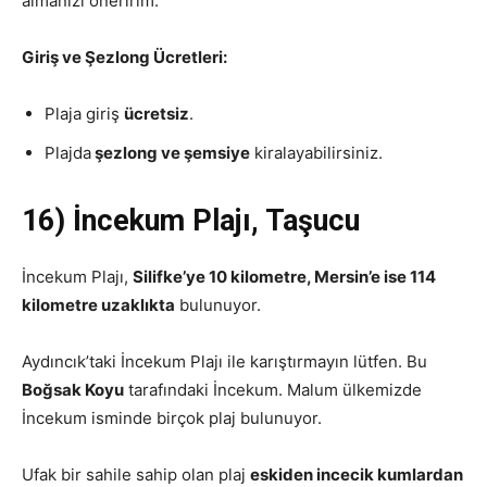
almanızı öneririm.
Giriş ve Şezlong Ücretleri:
Plaja giriş
ücretsiz
.
Plajda
şezlong ve şemsiye
kiralayabilirsiniz.
16) İncekum Plajı, Taşucu
İncekum Plajı,
Silifke’ye 10 kilometre, Mersin’e ise 114
kilometre uzaklıkta
bulunuyor.
Aydıncık’taki İncekum Plajı ile karıştırmayın lütfen. Bu
Boğsak Koyu
tarafındaki İncekum. Malum ülkemizde
İncekum isminde birçok plaj bulunuyor.
Ufak bir sahile sahip olan plaj
eskiden incecik kumlardan