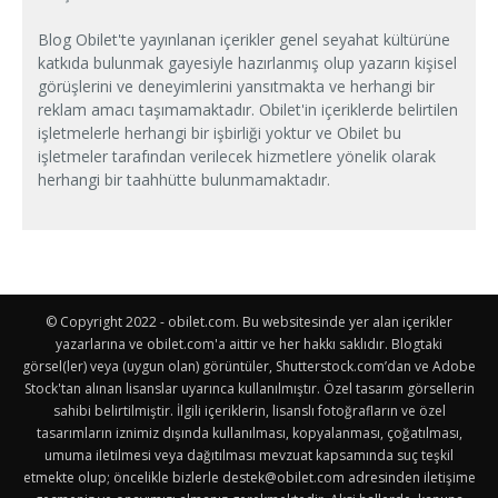
Blog Obilet'te yayınlanan içerikler genel seyahat kültürüne
katkıda bulunmak gayesiyle hazırlanmış olup yazarın kişisel
görüşlerini ve deneyimlerini yansıtmakta ve herhangi bir
reklam amacı taşımamaktadır. Obilet'in içeriklerde belirtilen
işletmelerle herhangi bir işbirliği yoktur ve Obilet bu
işletmeler tarafından verilecek hizmetlere yönelik olarak
herhangi bir taahhütte bulunmamaktadır.
© Copyright 2022 - obilet.com. Bu websitesinde yer alan içerikler
yazarlarına ve obilet.com'a aittir ve her hakkı saklıdır. Blogtaki
görsel(ler) veya (uygun olan) görüntüler, Shutterstock.com’dan ve Adobe
Stock'tan alınan lisanslar uyarınca kullanılmıştır. Özel tasarım görsellerin
sahibi belirtilmiştir. İlgili içeriklerin, lisanslı fotoğrafların ve özel
tasarımların iznimiz dışında kullanılması, kopyalanması, çoğatılması,
umuma iletilmesi veya dağıtılması mevzuat kapsamında suç teşkil
etmekte olup; öncelikle bizlerle
destek@obilet.com
adresinden iletişime