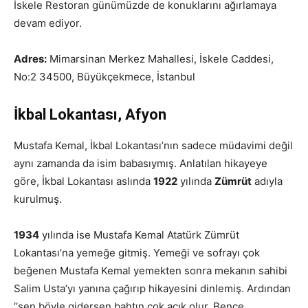
İskele Restoran günümüzde de konuklarını ağırlamaya
devam ediyor.
Adres:
Mimarsinan Merkez Mahallesi, İskele Caddesi,
No:2 34500, Büyükçekmece, İstanbul
İkbal Lokantası, Afyon
Mustafa Kemal, İkbal Lokantası’nın sadece müdavimi değil
aynı zamanda da isim babasıymış. Anlatılan hikayeye
göre, İkbal Lokantası aslında
1922
yılında
Zümrüt
adıyla
kurulmuş.
1934
yılında ise Mustafa Kemal Atatürk Zümrüt
Lokantası’na yemeğe gitmiş. Yemeği ve sofrayı çok
beğenen Mustafa Kemal yemekten sonra mekanın sahibi
Salim Usta’yı yanına çağırıp hikayesini dinlemiş. Ardından
‘‘sen böyle gidersen bahtın çok açık olur. Bence