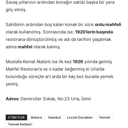
Savaş yıllarının ardından konağın sahibi başka bir yere
göç etmiş.
Sahibinin ardından boş kalan konak bir süre
ordu mahfeli
olarak kullanılmış. Sonrasında ise,
1920’lerin başında
restorana dönüştürülmüş ve adı da tarihini yaşatmak
adına
mahfel
olarak kalmış.
Mustafa Kemal Atatürk ise ilk kez
1926
yılında gelmiş
Mahfel Restoran’a ve o kadar beğenmiş ki Urla’da
bulunduğu süreçte art arda bir kaç kez burada yemek
yemiş.
Adres:
Demirciler Sokak, No:23 Urla, İzmir
ETIKETLER
Ankara
İstanbul
Lezzet Durakları
Yemek
Yemek Rehberi