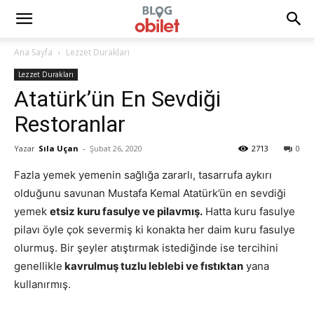
Ana Sayfa
Lezzet Durakları
Lezzet Durakları
Atatürk’ün En Sevdiği
Restoranlar
Yazar
Sıla Uçan
-
Şubat 26, 2020
2713
0
Fazla yemek yemenin sağlığa zararlı, tasarrufa aykırı
olduğunu savunan Mustafa Kemal Atatürk’ün en sevdiği
yemek
etsiz kuru fasulye ve pilavmış.
Hatta kuru fasulye
pilavı öyle çok severmiş ki konakta her daim kuru fasulye
olurmuş. Bir şeyler atıştırmak istediğinde ise tercihini
genellikle
kavrulmuş tuzlu leblebi ve fıstıktan
yana
kullanırmış.