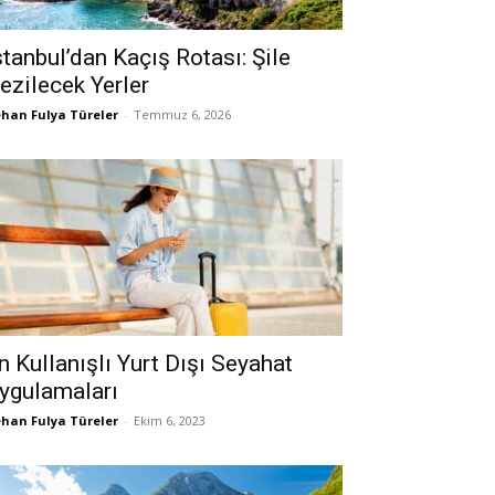
stanbul’dan Kaçış Rotası: Şile
ezilecek Yerler
han Fulya Türeler
-
Temmuz 6, 2026
n Kullanışlı Yurt Dışı Seyahat
ygulamaları
han Fulya Türeler
-
Ekim 6, 2023