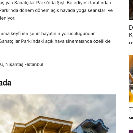
taşıyan Sanatçılar Parkı’nda Şişli Belediyesi tarafından
 Parkı’nda dönem dönem açık havada yoga seansları ve
nleniyor.
D
ema keyfi ise şehir hayatının yoruculuğundan
K
. Sanatçılar Parkı’ndaki açık hava sinemasında özellikle
Ez
i, Nişantaşı-İstanbul
ada
T
Sı