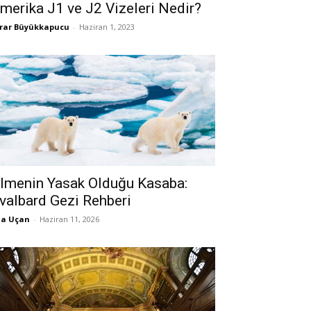
merika J1 ve J2 Vizeleri Nedir?
rar Büyükkapucu
-
Haziran 1, 2023
lmenin Yasak Olduğu Kasaba:
valbard Gezi Rehberi
la Uçan
-
Haziran 11, 2026