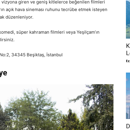
izyona giren ve geniş kitlelerce beğenilen filmleri
arın açık hava sineması ruhunu tecrübe etmek isteyen
arak düzenleniyor.
omedi, süper kahraman filmleri veya Yeşilçam’ın
irsiniz.
K
L
No:2, 34345 Beşiktaş, İstanbul
Ez
iye
D