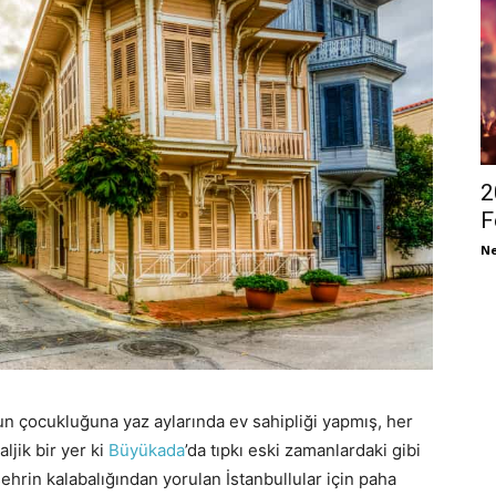
2
F
Ne
 çocukluğuna yaz aylarında ev sahipliği yapmış, her
aljik bir yer ki
Büyükada
’da tıpkı eski zamanlardaki gibi
ehrin kalabalığından yorulan İstanbullular için paha