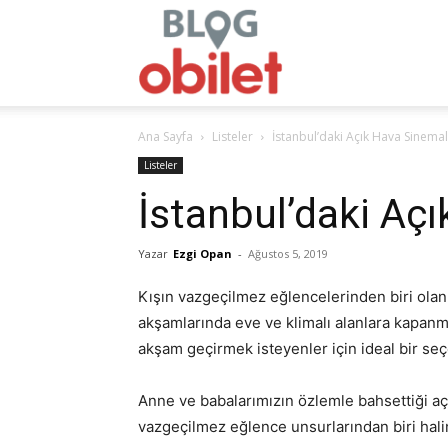
obilet.com
Ana Sayfa
Listeler
İstanbul’daki Açık Hava Sinemal
–
Listeler
İstanbul’daki Aç
Yazar
Ezgi Opan
-
Ağustos 5, 2019
Blog
Kışın vazgeçilmez eğlencelerinden biri olan 
akşamlarında eve ve klimalı alanlara kapanmak
akşam geçirmek isteyenler için ideal bir se
Anne ve babalarımızın özlemle bahsettiği a
vazgeçilmez eğlence unsurlarından biri hali