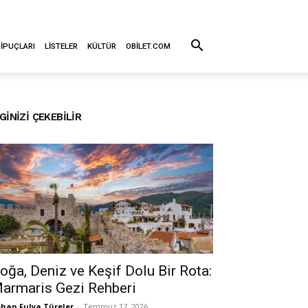
 İPUÇLARI
LISTELER
KÜLTÜR
OBILET.COM
LGINIZI ÇEKEBILIR
oğa, Deniz ve Keşif Dolu Bir Rota:
armaris Gezi Rehberi
han Fulya Türeler
-
Temmuz 17, 2026