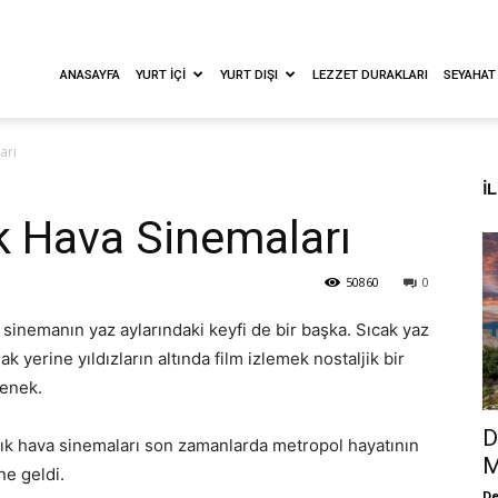
ANASAYFA
YURT İÇI
YURT DIŞI
LEZZET DURAKLARI
SEYAHAT
arı
İ
ık Hava Sinemaları
50860
0
sinemanın yaz aylarındaki keyfi de bir başka. Sıcak yaz
 yerine yıldızların altında film izlemek nostaljik bir
çenek.
D
çık hava sinemaları son zamanlarda metropol hayatının
M
ne geldi.
De