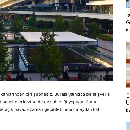
İ
G
De
nlarından biri şüphesiz. Burası yalnızca bir alışveriş
E
r sanat merkezine de ev sahipliği yapıyor. Zorlu
U
 de açık havada zaman geçirilebilecek meydan katı
De