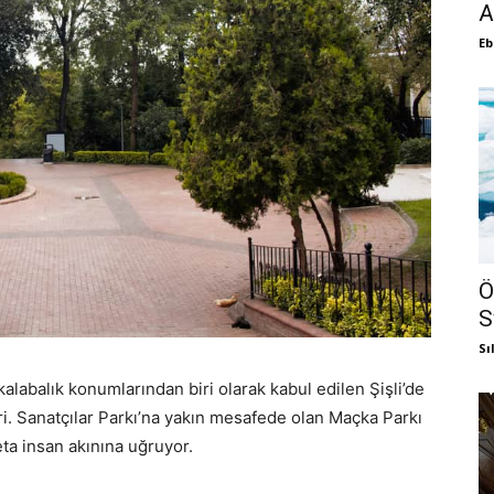
A
Eb
Ö
S
Sı
kalabalık konumlarından biri olarak kabul edilen Şişli’de
biri. Sanatçılar Parkı’na yakın mesafede olan Maçka Parkı
deta insan akınına uğruyor.