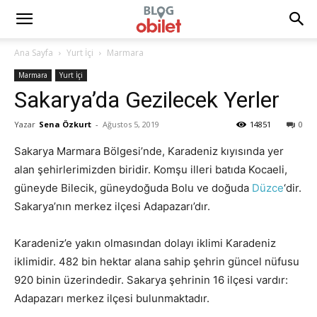
Ana Sayfa
Yurt İçi
Marmara
Marmara
Yurt İçi
Sakarya’da Gezilecek Yerler
Yazar
Sena Özkurt
-
Ağustos 5, 2019
14851
0
Sakarya Marmara Bölgesi’nde, Karadeniz kıyısında yer
alan şehirlerimizden biridir. Komşu illeri batıda Kocaeli,
güneyde Bilecik, güneydoğuda Bolu ve doğuda
Düzce
‘dir.
Sakarya’nın merkez ilçesi Adapazarı’dır.
Karadeniz’e yakın olmasından dolayı iklimi Karadeniz
iklimidir. 482 bin hektar alana sahip şehrin güncel nüfusu
920 binin üzerindedir. Sakarya şehrinin 16 ilçesi vardır:
Adapazarı merkez ilçesi bulunmaktadır.