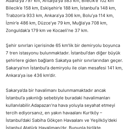
Adana’ya 797 km, Antalya’ya 583 km, Bilecik’e 102 km
Bilecik’e 158 km, Eskişehir’e 188 km, İstanbul’a 148 km,
Trabzon’a 933 km, Ankara’ya 306 km, Bolu’ya 114 km,
İzmir’e 486 km, Düzce’ye 79 km, Muğla’ya 708 km,
Zonguldak’a 179 km ve Kocaeli’ne 37 km.
Şehir sınırları içerisinde 65 km’lik bir demiryolu boyunca
7 tren istasyonu bulunmaktadır. İstanbul’dan diğer büyük
şehirlere giden bağlantı Sakatya şehir sınırlarından geçer.
Sakarya’nın İstanbul’a demiryolu ile olan mesafesi 141 km,
Ankara’ya ise 436 km’dir.
Sakarya’da bir havalimanı bulunmamaktadır ancak
İstanbul’a yakınlığı sebebiyle buradaki havalimanları
kullanılabilir.Adapazarı’na hava yoluyla seyahat etmeyi
tercih ediyorsanız, en yakın havaalanı Kurtköy –
İstanbul’daki Sabiha Gökçen Havaalanı ve Yeşilköy’deki
İstanbul Atatürk Havalimanı’dır. Bununla birlikte,