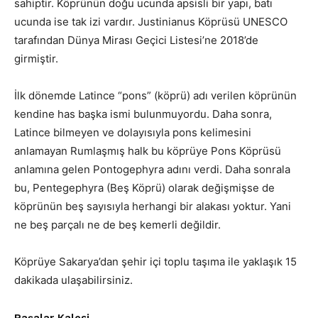
sahiptir. Köprünün doğu ucunda apsisli bir yapı, batı
ucunda ise tak izi vardır. Justinianus Köprüsü UNESCO
tarafından Dünya Mirası Geçici Listesi’ne 2018’de
girmiştir.
İlk dönemde Latince “pons” (köprü) adı verilen köprünün
kendine has başka ismi bulunmuyordu. Daha sonra,
Latince bilmeyen ve dolayısıyla pons kelimesini
anlamayan Rumlaşmış halk bu köprüye Pons Köprüsü
anlamına gelen Pontogephyra adını verdi. Daha sonrala
bu, Pentegephyra (Beş Köprü) olarak değişmişse de
köprünün beş sayısıyla herhangi bir alakası yoktur. Yani
ne beş parçalı ne de beş kemerli değildir.
Köprüye Sakarya’dan şehir içi toplu taşıma ile yaklaşık 15
dakikada ulaşabilirsiniz.
Paşalar Kalesi