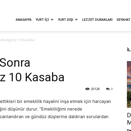
ANASAYFA
YURT İÇI
YURT DIŞI
LEZZET DURAKLARI
SEYAHAT
bileceğiniz 10 Kasaba
İ
 Sonra
iz 10 Kasaba
20128
0
 ettikleri bir emeklilik hayalini inşa etmek için harcayan
ini düşünür durur. “Emekliliğimi nerede
D
ecanlandıran ve gündüz düşlerine daldıran sorulardan
M
De