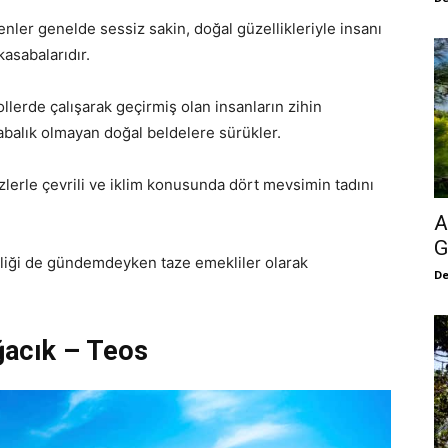
yenler genelde sessiz sakin, doğal güzellikleriyle insanı
kasabalarıdır.
llerde çalışarak geçirmiş olan insanların zihin
abalık olmayan doğal beldelere sürükler.
izlerle çevrili ve iklim konusunda dört mevsimin tadını
A
G
liliği de gündemdeyken taze emekliler olarak
De
ığacık – Teos