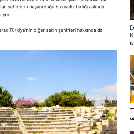
lan şehirlerin başvurduğu bu üyelik birliği aslında
iyor.
D
rak Türkiye’nin diğer sakin şehirleri hakkında da
K
Ez
T
Sı