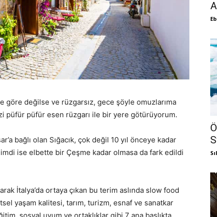
A
Eb
ze göre değilse ve rüzgarsız, gece şöyle omuzlarıma
i püfür püfür esen rüzgarı ile bir yere götürüyorum.
Ö
S
ar’a bağlı olan Sığacık, çok değil 10 yıl önceye kadar
Şimdi ise elbette bir Çeşme kadar olmasa da fark edildi
Sı
 olarak İtalya’da ortaya çıkan bu terim aslında slow food
ntsel yaşam kalitesi, tarım, turizm, esnaf ve sanatkar
eğitim, sosyal uyum ve ortaklıklar gibi 7 ana başlıkta