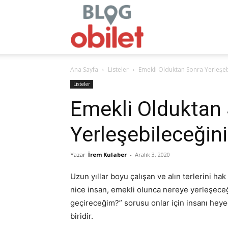
obilet.com
Ana Sayfa
Listeler
Emekli Olduktan Sonra Yerleşe
–
Listeler
Emekli Olduktan
Yerleşebileceğin
Blog
Yazar
İrem Kulaber
-
Aralık 3, 2020
Uzun yıllar boyu çalışan ve alın terlerini hak
nice insan, emekli olunca nereye yerleşeceğ
geçireceğim?” sorusu onlar için insanı hey
biridir.