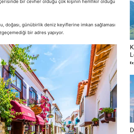
e içerisinde bir cevher olduğu çok kişinin hemfikir olduğu
, doğası, günübirlik deniz keyiflerine imkan sağlaması
zgeçemediği bir adres yapıyor.
K
L
Ez
D