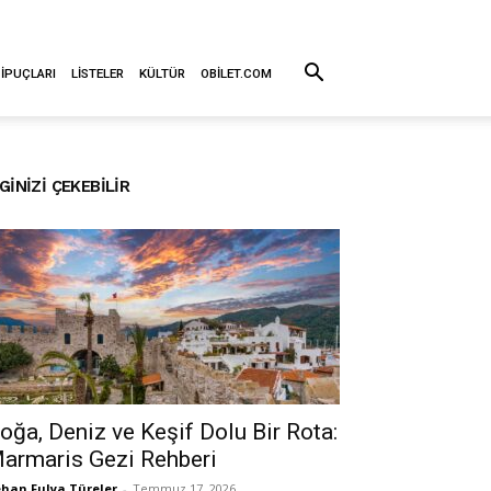
 İPUÇLARI
LISTELER
KÜLTÜR
OBILET.COM
LGINIZI ÇEKEBILIR
oğa, Deniz ve Keşif Dolu Bir Rota:
armaris Gezi Rehberi
han Fulya Türeler
-
Temmuz 17, 2026