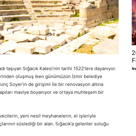
2
F
ı adı taşıyan Sığacık Kalesi’nin tarihi 1522’lere dayanıyor.
Ne
evlerinden oluşmuş iken günümüzün İzmir belediye
unç Soyer’in de girişimi ile bir renovasyon altına
 kapıları maviye boyanıyor ve ortaya muhteşem bir
ecilerin, yeni nesil meyhanelerin, el işleriyle
arının süslediği bir alan. Sığacık’a gelenler soluğu