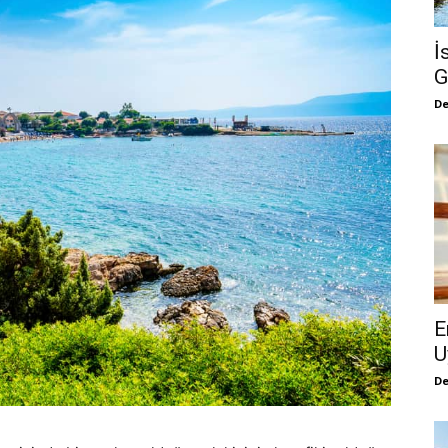
İ
G
De
E
U
De