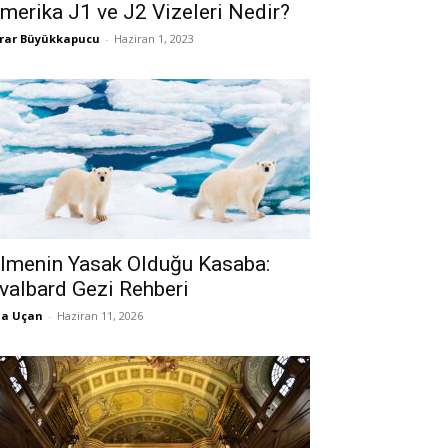
merika J1 ve J2 Vizeleri Nedir?
rar Büyükkapucu
-
Haziran 1, 2023
lmenin Yasak Olduğu Kasaba:
valbard Gezi Rehberi
la Uçan
-
Haziran 11, 2026