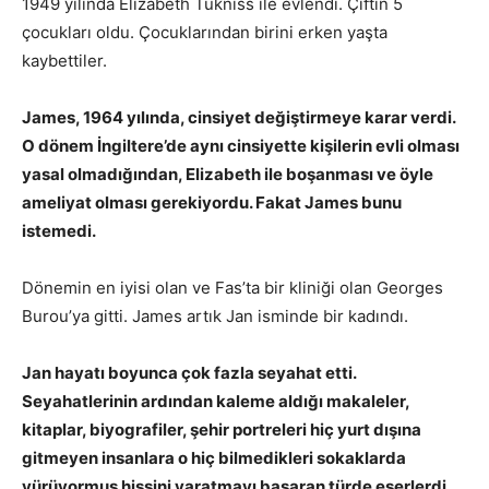
1949 yılında Elizabeth Tukniss ile evlendi. Çiftin 5
çocukları oldu. Çocuklarından birini erken yaşta
kaybettiler.
James, 1964 yılında, cinsiyet değiştirmeye karar verdi.
O dönem İngiltere’de aynı cinsiyette kişilerin evli olması
yasal olmadığından, Elizabeth ile boşanması ve öyle
ameliyat olması gerekiyordu. Fakat James bunu
istemedi.
Dönemin en iyisi olan ve Fas’ta bir kliniği olan Georges
Burou’ya gitti. James artık Jan isminde bir kadındı.
Jan hayatı boyunca çok fazla seyahat etti.
Seyahatlerinin ardından kaleme aldığı makaleler,
kitaplar, biyografiler, şehir portreleri hiç yurt dışına
gitmeyen insanlara o hiç bilmedikleri sokaklarda
yürüyormuş hissini yaratmayı başaran türde eserlerdi.