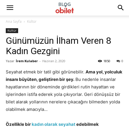
Ana Sayfa
Kültür
Kültür
Günümüzün İlham Veren 8
Kadın Gezgini
Yazar
İrem Kulaber
-
Haziran 2, 2020
1850
0
Seyahat etmek bir tatil gibi görünebilir.
Ama yol, yolculuk
insanı büyüten, geliştiren bir şey.
Bu nedenle insanlar
hayatlarının bir döneminde girdikleri rutin hayattan ve
işlerinden istifa ederek yola çıkıyorlar. Geri dönüşsüz bir
bilet alarak yollarının nerelere çıkacağını bilmeden yolda
olabilmek amacıyla…
Özellikle bir
kadın olarak seyahat
edebilmek