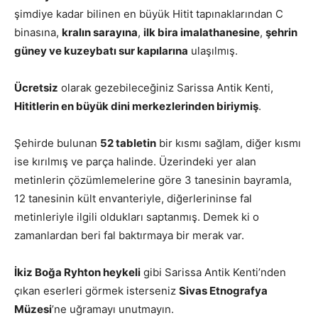
şimdiye kadar bilinen en büyük Hitit tapınaklarından C
binasına,
kralın sarayına
,
ilk bira imalathanesine
,
şehrin
güney ve kuzeybatı sur kapılarına
ulaşılmış.
Ücretsiz
olarak gezebileceğiniz Sarissa Antik Kenti,
Hititlerin en büyük dini merkezlerinden biriymiş
.
Şehirde bulunan
52 tabletin
bir kısmı sağlam, diğer kısmı
ise kırılmış ve parça halinde. Üzerindeki yer alan
metinlerin çözümlemelerine göre 3 tanesinin bayramla,
12 tanesinin kült envanteriyle, diğerlerininse fal
metinleriyle ilgili oldukları saptanmış. Demek ki o
zamanlardan beri fal baktırmaya bir merak var.
İkiz Boğa Ryhton heykeli
gibi Sarissa Antik Kenti’nden
çıkan eserleri görmek isterseniz
Sivas Etnografya
Müzesi
’ne uğramayı unutmayın.