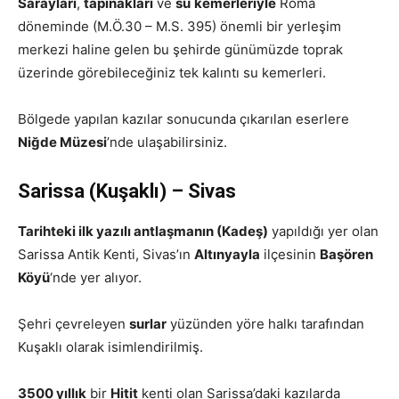
Sarayları
,
tapınakları
ve
su
kemerleriyle
Roma
döneminde (M.Ö.30 – M.S. 395) önemli bir yerleşim
merkezi haline gelen bu şehirde günümüzde toprak
üzerinde görebileceğiniz tek kalıntı su kemerleri.
Bölgede yapılan kazılar sonucunda çıkarılan eserlere
Niğde Müzesi
’nde ulaşabilirsiniz.
Sarissa (Kuşaklı) – Sivas
Tarihteki ilk yazılı antlaşmanın (Kadeş)
yapıldığı yer olan
Sarissa Antik Kenti, Sivas’ın
Altınyayla
ilçesinin
Başören
Köyü
‘nde yer alıyor.
Şehri çevreleyen
surlar
yüzünden yöre halkı tarafından
Kuşaklı olarak isimlendirilmiş.
3500 yıllık
bir
Hitit
kenti olan Sarissa’daki kazılarda