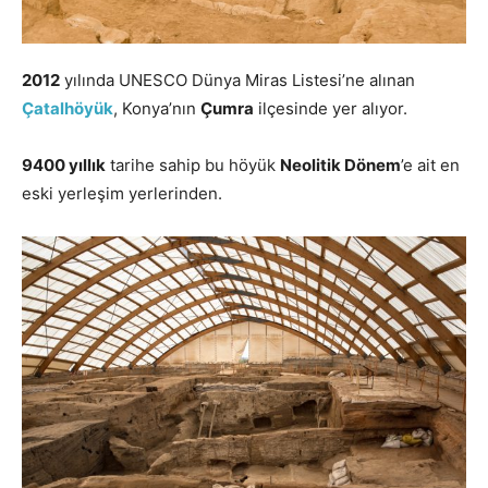
2012
yılında UNESCO Dünya Miras Listesi’ne alınan
Çatalhöyük
, Konya’nın
Çumra
ilçesinde yer alıyor.
9400 yıllık
tarihe sahip bu höyük
Neolitik Dönem
’e ait en
eski yerleşim yerlerinden.