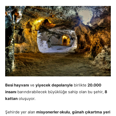
Besi hayvanı
ve
yiyecek
depolarıyle
birlikte
20.000
insanı
barındırabilecek büyüklüğe sahip olan bu şehir,
8
kattan
oluşuyor.
Şehirde yer alan
misyonerler okulu
,
günah
çıkartma
yeri