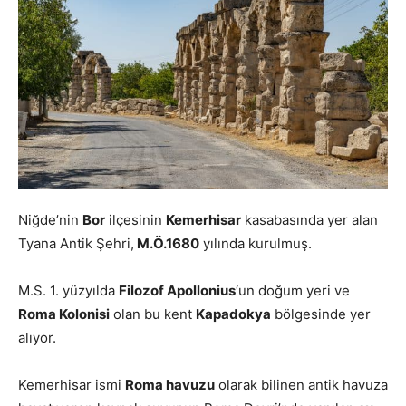
Niğde’nin
Bor
ilçesinin
Kemerhisar
kasabasında yer alan
Tyana Antik Şehri,
M.Ö.1680
yılında kurulmuş.
M.S. 1. yüzyılda
Filozof Apollonius
‘un doğum yeri ve
Roma Kolonisi
olan bu kent
Kapadokya
bölgesinde yer
alıyor.
Kemerhisar ismi
Roma havuzu
olarak bilinen antik havuza