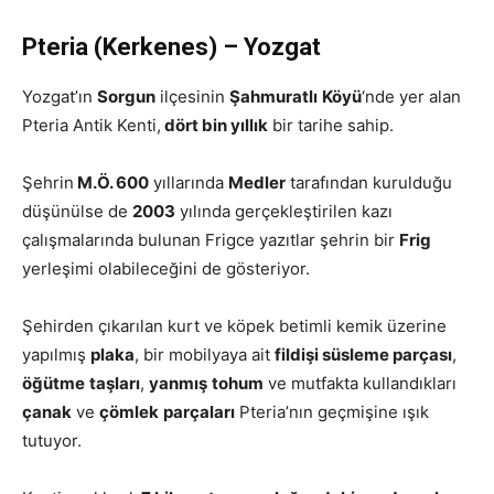
Pteria (Kerkenes) – Yozgat
Yozgat’ın
Sorgun
ilçesinin
Şahmuratlı
Köyü
‘nde yer alan
Pteria Antik Kenti,
dört bin yıllık
bir tarihe sahip.
Şehrin
M.Ö. 600
yıllarında
Medler
tarafından kurulduğu
düşünülse de
2003
yılında gerçekleştirilen kazı
çalışmalarında bulunan Frigce yazıtlar şehrin bir
Frig
yerleşimi olabileceğini de gösteriyor.
Şehirden çıkarılan kurt ve köpek betimli kemik üzerine
yapılmış
plaka
, bir mobilyaya ait
fildişi süsleme parçası
,
öğütme
taşları
,
yanmış
tohum
ve mutfakta kullandıkları
çanak
ve
çömlek
parçaları
Pteria’nın geçmişine ışık
tutuyor.