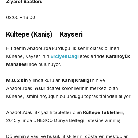
Ziyaret Saatleri:
08:00 – 19:00
Kültepe (Kaniş) – Kayseri
Hititler’in Anadolu’da kurduğu ilk şehir olarak bilinen
Kültepe, Kayseri’nin
Erciyes Dağı
eteklerinde
Karahöyük
Mahallesi
‘nde bulunuyor.
M.Ö. 2 bin
yılında kurulan
Kaniş Krallığı
’nın ve
Anadolu’daki
Asur
ticaret kolonilerinin merkezi olan
Kültepe, ismini höyüğün bulunduğu toprak tipinden alıyor.
Anadolu’daki ilk yazılı tabletler olan
Kültepe Tabletleri
,
2015 yılında UNESCO Dünya Belleği listesine alınmış.
Dönemin siyasi ve hukuki ilişkilerini gösteren mektuplar,