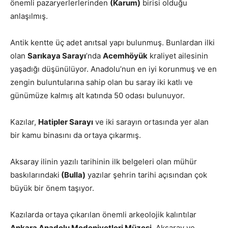
önemli pazaryerlerlerinden
(Karum)
birisi olduğu
anlaşılmış.
Antik kentte üç adet anıtsal yapı bulunmuş. Bunlardan ilki
olan
Sarıkaya Sarayı
’nda
Acemhöyük
kraliyet ailesinin
yaşadığı düşünülüyor. Anadolu’nun en iyi korunmuş ve en
zengin buluntularına sahip olan bu saray iki katlı ve
günümüze kalmış alt katında 50 odası bulunuyor.
Kazılar,
Hatipler Sarayı
ve iki sarayın ortasında yer alan
bir kamu binasını da ortaya çıkarmış.
Aksaray ilinin yazılı tarihinin ilk belgeleri olan mühür
baskılarındaki
(Bulla)
yazılar şehrin tarihi açısından çok
büyük bir önem taşıyor.
Kazılarda ortaya çıkarılan önemli arkeolojik kalıntılar
Ankara Anadolu Medeniyetleri Müzesi
, Aksaray ve