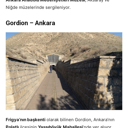
Niğde müzelerinde sergileniyor.
Gordion – Ankara
Frigya’nın başkenti
olarak bilinen Gordion, Ankara’nın
Polatlı
ilçesinin
Yassıhöyük
Mahallesi
‘nde yer alıyor.