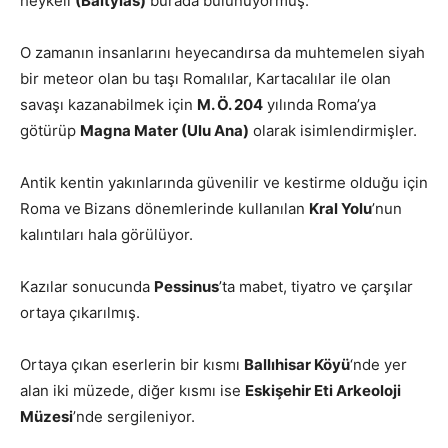
heykeli
(Baitylas)
burada bulunuyormuş.
O zamanın insanlarını heyecandırsa da muhtemelen siyah
bir meteor olan bu taşı Romalılar, Kartacalılar ile olan
savaşı kazanabilmek için
M. Ö. 204
yılında Roma’ya
götürüp
Magna Mater (Ulu Ana)
olarak isimlendirmişler.
Antik kentin yakınlarında güvenilir ve kestirme olduğu için
Roma ve
Bizans dönemlerinde kullanılan
Kral Yolu
’nun
kalıntıları hala görülüyor.
Kazılar sonucunda
Pessinus
’ta mabet, tiyatro ve çarşılar
ortaya çıkarılmış.
Ortaya çıkan eserlerin bir kısmı
Ballıhisar Köyü
‘nde yer
alan iki müzede, diğer kısmı ise
Eskişehir Eti Arkeoloji
Müzesi
’nde sergileniyor.