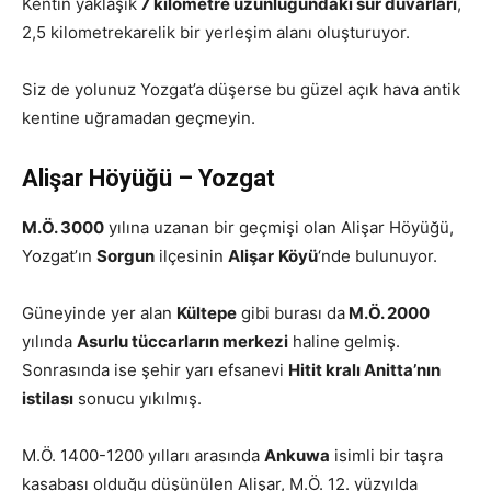
Kentin yaklaşık
7 kilometre uzunluğundaki sur duvarları
,
2,5 kilometrekarelik bir yerleşim alanı oluşturuyor.
Siz de yolunuz Yozgat’a düşerse bu güzel açık hava antik
kentine uğramadan geçmeyin.
Alişar Höyüğü – Yozgat
M.Ö. 3000
yılına uzanan bir geçmişi olan Alişar Höyüğü,
Yozgat’ın
Sorgun
ilçesinin
Alişar
Köyü
‘nde bulunuyor.
Güneyinde yer alan
Kültepe
gibi burası da
M.Ö. 2000
yılında
Asurlu tüccarların merkezi
haline gelmiş.
Sonrasında ise şehir yarı efsanevi
Hitit kralı Anitta’nın
istilası
sonucu yıkılmış.
M.Ö. 1400-1200 yılları arasında
Ankuwa
isimli bir taşra
kasabası olduğu düşünülen Alişar, M.Ö. 12. yüzyılda