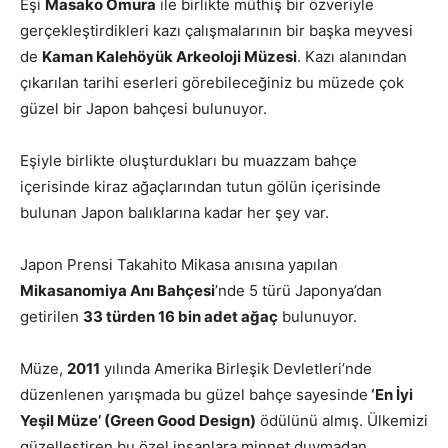
Eşi
Masako Omura
ile birlikte müthiş bir özveriyle
gerçekleştirdikleri kazı çalışmalarının bir başka meyvesi
de
Kaman Kalehöyük Arkeoloji Müzesi
. Kazı alanından
çıkarılan tarihi eserleri görebileceğiniz bu müzede çok
güzel bir Japon bahçesi bulunuyor.
Eşiyle birlikte oluşturdukları bu muazzam bahçe
içerisinde kiraz ağaçlarından tutun gölün içerisinde
bulunan Japon balıklarına kadar her şey var.
Japon Prensi Takahito Mikasa anısına yapılan
Mikasanomiya Anı Bahçesi
’nde 5 türü Japonya’dan
getirilen
33 türden 16 bin adet ağaç
bulunuyor.
Müze,
2011
yılında Amerika Birleşik Devletleri’nde
düzenlenen yarışmada bu güzel bahçe sayesinde
‘En İyi
Yeşil Müze’ (Green Good Design)
ödülünü almış. Ülkemizi
güzelleştiren bu özel insanlara minnet duymadan