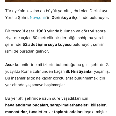
Türkiye’nin kazılan en büyük yeraltı şehri olan Derinkuyu
Yeraltı Şehri,
Nevşehir
’in
Derinkuyu
ilçesinde bulunuyor.
Bir tesadüf eseri
1963
yılında bulunan ve dört yıl sonra
ziyarete açılan 60 metrelik bir derinliğe sahip bu yeraltı
şehrinde
52 adet içme suyu kuyusu
bulunuyor, şehrin
ismi de buradan geliyor.
Asur
kolonilerine ait izlerin bulunduğu bu gizli şehirde 2.
yüzyılda Roma zulmünden kaçan
ilk Hrıstiyanlar
yaşamış.
Bu insanlar artık ne kadar korktularsa bulunmamak için
yer altında yaşamaya başlamışlar.
Bu yer altı şehrinde uzun süre yaşadıkları için
havalandırma
bacaları
,
şarap imalathaneleri,
kiliseler
,
manastırlar
,
tuvaletler
ve
toplantı
odaları
inşa etmişler.