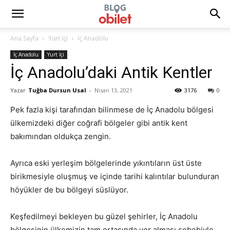
Ana Sayfa
Yurt İçi
İç Anadolu
İç Anadolu
Yurt İçi
İç Anadolu’daki Antik Kentler
Yazar
Tuğba Dursun Usal
-
Nisan 13, 2021
3176
0
Pek fazla kişi tarafından bilinmese de İç Anadolu bölgesi
ülkemizdeki diğer coğrafi bölgeler gibi antik kent
bakımından oldukça zengin.
Ayrıca eski yerleşim bölgelerinde yıkıntıların üst üste
birikmesiyle oluşmuş ve içinde tarihi kalıntılar bulunduran
höyükler de bu bölgeyi süslüyor.
Keşfedilmeyi bekleyen bu güzel şehirler, İç Anadolu
bölgesinin ülkemizin tam ortasında yer alması sebebiyle