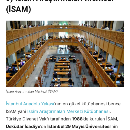
(İSAM)
İslam Araştırmaları Merkezi (İSAM)
İstanbul Anadolu Yakası
’nın en güzel kütüphanesi bence
İSAM yani
İslâm Araştırmaları Merkezi Kütüphanesi
.
Türkiye Diyanet Vakfı tarafından
1988
’de kurulan İSAM,
Üsküdar İcadiye
’de
İstanbul 29 Mayıs Üniversitesi
’nin