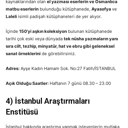
kaynaklarından olan
el yazması eserlerin ve Osmanlıca
matbu eserlerin
bulunduğu kütüphanede,
Ayasofya
ve
Laleli
isimli padişah kütüphaneleri de yer alıyor.
İçinde
150’yi aşkın koleksiyon
bulunan kütüphanede
tarihi çok eski veya dünyada
tek nüsha yazmaların yanı
sıra cilt, tezhip, minyatür, hat ve ebru gibi geleneksel
sanat örneklerini
de görebilirsiniz.
Adres:
Ayşe Kadın Hamam Sok. No:27 Fatih/İSTANBUL
Açık Olduğu Saatler:
Haftanın 7 günü 08.30 – 23.00
4) İstanbul Araştırmaları
Enstitüsü
İstanbul hakkında araştırma yapmak isteyenlerin mutlaka