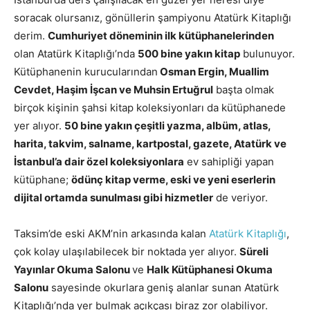
soracak olursanız, gönüllerin şampiyonu Atatürk Kitaplığı
derim.
Cumhuriyet döneminin ilk kütüphanelerinden
olan Atatürk Kitaplığı’nda
500 bine yakın kitap
bulunuyor.
Kütüphanenin kurucularından
Osman Ergin, Muallim
Cevdet, Haşim İşcan ve Muhsin Ertuğrul
başta olmak
birçok kişinin şahsi kitap koleksiyonları da kütüphanede
yer alıyor.
50 bine yakın çeşitli yazma, albüm, atlas,
harita, takvim, salname, kartpostal, gazete, Atatürk ve
İstanbul’a dair özel koleksiyonlara
ev sahipliği yapan
kütüphane;
ödünç kitap verme, eski ve yeni eserlerin
dijital ortamda sunulması gibi hizmetler
de veriyor.
Taksim’de eski AKM’nin arkasında kalan
Atatürk Kitaplığı
,
çok kolay ulaşılabilecek bir noktada yer alıyor.
Süreli
Yayınlar Okuma Salonu
ve
Halk Kütüphanesi Okuma
Salonu
sayesinde okurlara geniş alanlar sunan Atatürk
Kitaplığı’nda yer bulmak açıkçası biraz zor olabiliyor.