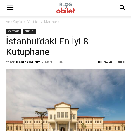
Ana Sayfa
Yurt İçi
Marmara
Marmara
Yurt İçi
İstanbul’daki En İyi 8
Kütüphane
Yazar
Nehir Yıldırım
-
Mart 13, 2020
76278
0