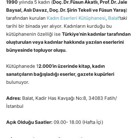
1990
yılında 5 kadın (
Doç. Dr. Füsun Akatlı, Prof. Dr. Jale
Baysal, Aslı Davaz, Doç. Dr. Şirin Tekeli ve Füsun Yaraş
)
tarafından kurulan
Kadın Eserleri Kütüphanesi
,
Balat
‘taki
tarihi bir binada yer alıyor. Kadınların kurduğu bu
kütüphanenin özelliği ise
Türkiye’nin kadınlar tarafından
oluşturulan veya kadınlar hakkında yazılan eserlerini
bünyesinde topluyor oluşu.
Kütüphanede 1
2.000’in üzerinde kitap, kadın
sanatçıların bağışladığı eserler, gazete kupürleri
bulunuyor.
Adres:
Balat, Kadir Has Kavşağı No:8, 34083 Fatih/
İstanbul
Açık Olduğu Saatler:
09.00- 18.00 (Hafta İçi)