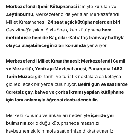
Merkezefendi Şehir Kütüphanesi
ismiyle kurulan ve
Zeytinburnu
, Merkezefendi’de yer alan Merkezefendi
Millet Kıraathanesi,
24 saat açık kütüphanelerden biri.
Cevizlibağ’a yakınlığıyla öne çıkan kütüphane
hem
metrobüsle hem de Bağcılar-Kabataş tramvay hattıyla
olayca ulaşabileceğiniz bir konumda
yer alıyor.
Merkezefendi Millet Kıraathanesi; Merkezefendi Camii
ve Mezarlığı, Yenikapı Mevlevihanesi, Panaroma 1453
Tarih Müzesi
gibi tarihi ve turistik noktalara da kolayca
gidilebilecek bir yerde bulunuyor.
Belirli gün ve saatlerde
ücretsiz çay, kahve ve çorba ikramı yapılan kütüphane
için tam anlamıyla öğrenci dostu denebilir.
Merkezi konumu ve imkanları nedeniyle
içeride yer
bulmanın zor
olduğu kütüphanede masanızı
kaybetmemek için mola saatlerinize dikkat etmeniz