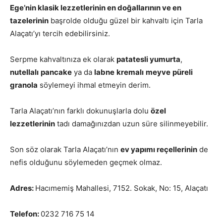
Ege’nin klasik lezzetlerinin en doğallarının ve en
tazelerinin
başrolde olduğu güzel bir kahvaltı için Tarla
Alaçatı’yı tercih edebilirsiniz.
Serpme kahvaltınıza ek olarak
patatesli yumurta
,
nutellalı
pancake
ya da
labne
kremalı
meyve
püreli
granola
söylemeyi ihmal etmeyin derim.
Tarla Alaçatı’nın farklı dokunuşlarla dolu
özel
lezzetlerinin
tadı damağınızdan uzun süre silinmeyebilir.
Son söz olarak Tarla Alaçatı’nın
ev yapımı reçellerinin
de
nefis olduğunu söylemeden geçmek olmaz.
Adres:
Hacımemiş Mahallesi, 7152. Sokak, No: 15, Alaçatı
Telefon:
0232 716 75 14