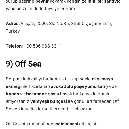
sürüp üzerine
peynir
koyarak kendinize
mini bir sandviç
yapmanızı şiddetle tavsiye ederim.
Adres:
Alaçatı, 2000. Sk. No:35, 35950 Çeşme/İzmir,
Turkey
Telefon:
+90 506 938 33 11
9) Off Sea
Serpme kahvaltıyı bir kenara bırakıp şöyle
ekşi maya
ekmeği
ile hazırlanan
avokadolu poşe yumurtalı
ya da
bacon
ve
hollandez
soslu
havalı bir kahvaltı etmek
istiyorsanız
yemyeşil bahçesi
ile gönülleri fetheden Off
Sea en keyifli alternatiflerden biri olacaktır.
Off Sea’nin menüsünde
incir kasesi
gibi içinizi