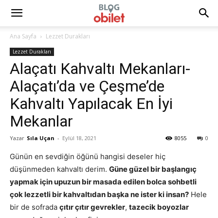
Ana Sayfa
Lezzet Durakları
Lezzet Durakları
Alaçatı Kahvaltı Mekanları-
Alaçatı’da ve Çeşme’de
Kahvaltı Yapılacak En İyi
Mekanlar
Yazar
Sıla Uçan
-
Eylül 18, 2021
8055
0
Günün en sevdiğin öğünü hangisi deseler hiç
düşünmeden kahvaltı derim.
Güne güzel bir başlangıç
yapmak için upuzun bir masada edilen bolca sohbetli
çok lezzetli bir kahvaltıdan başka ne ister ki insan?
Hele
bir de sofrada
çıtır çıtır gevrekler
,
tazecik boyozlar