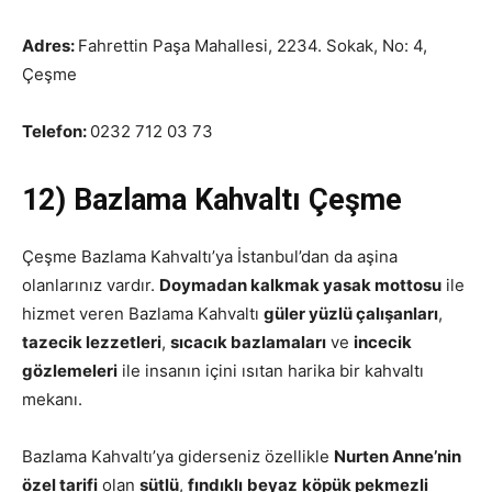
Adres:
Fahrettin Paşa Mahallesi, 2234. Sokak, No: 4,
Çeşme
Telefon:
0232 712 03 73
12) Bazlama Kahvaltı Çeşme
Çeşme Bazlama Kahvaltı’ya İstanbul’dan da aşina
olanlarınız vardır.
Doymadan kalkmak yasak mottosu
ile
hizmet veren Bazlama Kahvaltı
güler yüzlü çalışanları
,
tazecik lezzetleri
,
sıcacık bazlamaları
ve
incecik
gözlemeleri
ile insanın içini ısıtan harika bir kahvaltı
mekanı.
Bazlama Kahvaltı’ya giderseniz özellikle
Nurten Anne’nin
özel tarifi
olan
sütlü
,
fındıklı
beyaz
köpük pekmezli