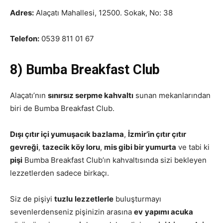
Adres:
Alaçatı Mahallesi, 12500. Sokak, No: 38
Telefon:
0539 811 01 67
8) Bumba Breakfast Club
Alaçatı’nın
sınırsız serpme kahvaltı
sunan mekanlarından
biri de Bumba Breakfast Club.
Dışı çıtır içi yumuşacık bazlama
,
İzmir’in çıtır çıtır
gevreği
,
tazecik köy loru
,
mis gibi bir yumurta
ve tabi ki
pişi
Bumba Breakfast Club’ın kahvaltısında sizi bekleyen
lezzetlerden sadece birkaçı.
Siz de pişiyi
tuzlu
lezzetlerle
buluşturmayı
sevenlerdenseniz pişinizin arasına
ev
yapımı acuka