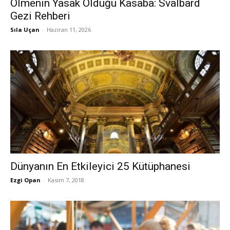
Ölmenin Yasak Olduğu Kasaba: Svalbard
Gezi Rehberi
Sıla Uçan
-
Haziran 11, 2026
Dünyanın En Etkileyici 25 Kütüphanesi
Ezgi Opan
-
Kasım 7, 2018