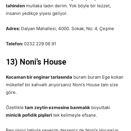
tahinden
mutlaka tadın derim. Yok böyle bir lezzet,
insanın yedikçe yiyesi geliyor.
Adres:
Dalyan Mahallesi, 4000. Sokak, No: 4, Çeşme
Telefon:
0232 229 06 91
13) Noni’s House
Kocaman bir enginar tarlasında
buram buram Ege kokan
mükellef bir kahvaltı arıyorsanız Noni’s House tam size
göre.
Özellikle
tam zeytin ezmesine banmalık
boyuttaki
minicik pofidik pişileri
tek kelimeyle efsane.
Ben pişiyi tatlıyla severim derseniz de Noni’s House’un