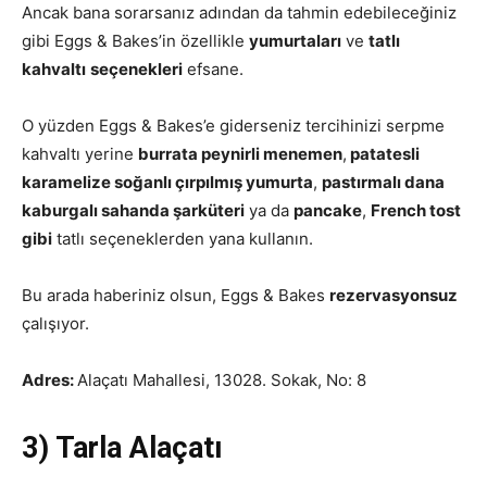
Ancak bana sorarsanız adından da tahmin edebileceğiniz
gibi Eggs & Bakes’in özellikle
yumurtaları
ve
tatlı
kahvaltı
seçenekleri
efsane.
O yüzden Eggs & Bakes’e giderseniz tercihinizi serpme
kahvaltı yerine
burrata peynirli menemen
,
patatesli
karamelize soğanlı çırpılmış yumurta
,
pastırmalı dana
kaburgalı sahanda şarküteri
ya da
pancake
,
French tost
gibi
tatlı seçeneklerden yana kullanın.
Bu arada haberiniz olsun, Eggs & Bakes
rezervasyonsuz
çalışıyor.
Adres:
Alaçatı Mahallesi, 13028. Sokak, No: 8
3) Tarla Alaçatı