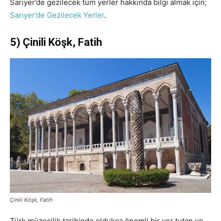
Sarıyer’de gezilecek tüm yerler hakkında bilgi almak için;
Sarıyer’de Gezilecek Yerler
.
5) Çinili Köşk, Fatih
Çinili Köşk, Fatih
Türk müzecilik tarihinde oldukça önemli bir yer tutan ve