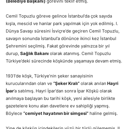
(Belediye Başkanı)
görevini teklif etmiş.
Cemil Topuzlu göreve gelince İstanbul’da çok sayıda
kışla, mescid ve hanlar park yapılmak için yok edilmiş. I.
Dünya Savaşı süresini İsviçre’de geçiren Cemil Topuzlu,
savaşın sonunda İstanbul’a dönünce ikinci kez İstanbul
Şehremini seçilmiş. Fakat görevinde yalnızca bir yıl
durup,
Sağlık Bakanı
olarak atanmış. Cemil Topuzlu
Türkiye’deki sürecinde köşkünde yaşamaya devam etmiş.
1931’de köşk, Türkiye’nin şeker sanayisinin
kurucularından olan ve
“Şeker Kralı”
olarak anılan
Hayri
İpar
’a satılmış. Hayri İpar’dan sonra İpar Köşkü olarak
anılmaya başlayan bu tarihi köşk, yeni ailesiyle birlikte
gazetelere konu alan davetlere ev sahipliği yapmış.
Böylece
“cemiyet hayatının bir simgesi”
haline gelmiş.
Yine de köşkün içindekilerin yüzü bir türlü gülememiş. II.