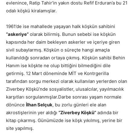
evlenince, Ratip Tahir’in yakın dostu Refif Erduran’a bu 21
odalı köşkü kiralamışlar.
1961’de ise mahallede yaşayan halk köşkün sahibini
“askeriye”
olarak bilirmiş. Bunun sebebi ise köşkün
kapısında her daim bekleyen askerler ve içeriye giren
sivil subaylarmış. Köşkün o süreçte hangi amaçla
kullanıldığı sonradan ortaya çıkmış. Köşkün sahibi Behin
Hanım ise köşkte ne olup bittiğini bilmediğini dile
getirmiş. 12 Mart döneminde MİT ve Kontrgerilla
tarafından sorgu merkezi olarak kullanılan yerlerden olan
Ziverbey Köşkü’nde sosyalistler, ulusalcılar, yayılmacılık
karşıtları sorgulanmışlar.Darbe sonrası yaşam normale
dönünce
İlhan Selçuk
, bu zorlu günleri ele alan
akrostişlerinin yer aldığı
“Ziverbey Köşkü”
adında bir
kitap çıkarmış. Günümüzde ise köşk yıkılmış, yerine bir
site yapılmış.