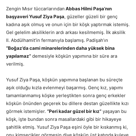
Zengin Mısır tüccarlarından
Abbas Hilmi Paşa’nın
başyaveri Yusuf Ziya Paşa
, güzeller güzeli bir genç
kadına aşık olmuş ve onun için bir köşk yaptırmak istemiş.
Gel gelelim aksiliklerin ardı arkası kesilmemiş. İlk aksilik
II. Abdülhamit’in fermanıyla başlamış. Padişah’ın
“Boğaz’da cami minarelerinden daha yüksek bina
yapılamaz”
demesiyle köşkün yapımına bir süre ara
verilmiş.
Yusuf Ziya Paşa, köşkün yapımına başlanan bu süreçte
aşık olduğu kızla evlenmeyi başarmış. Genç kız, yapımı
tamamlanmamış köşke yerleştikten sonra genç erkekler
köşkün önünden geçerek bu dillere destan güzellikte kızı
görmek istemişler.
“Peri kadar güzel bir kız”
yaşayan bu
köşk, işte bundan sonra masallardaki gibi bir hikayeye
şahitlik etmiş. Yusuf Ziya Paşa eşini öyle bir kıskanmış ki,
onu kimsecikler görmesin diye köşkün üst katında kuleye