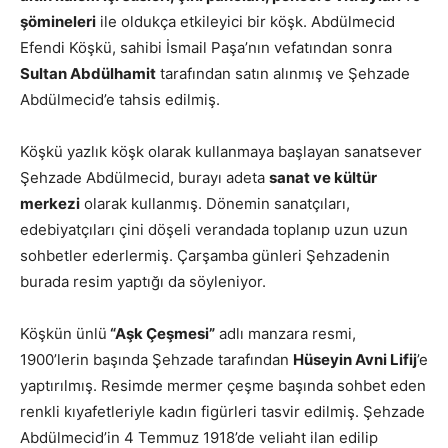
şömineleri
ile oldukça etkileyici bir köşk. Abdülmecid
Efendi Köşkü, sahibi İsmail Paşa’nın vefatından sonra
Sultan Abdülhamit
tarafından satın alınmış ve Şehzade
Abdülmecid’e tahsis edilmiş.
Köşkü yazlık köşk olarak kullanmaya başlayan sanatsever
Şehzade Abdülmecid, burayı adeta
sanat ve kültür
merkezi
olarak kullanmış. Dönemin sanatçıları,
edebiyatçıları çini döşeli verandada toplanıp uzun uzun
sohbetler ederlermiş. Çarşamba günleri Şehzadenin
burada resim yaptığı da söyleniyor.
Köşkün ünlü
“Aşk Çeşmesi”
adlı manzara resmi,
1900’lerin başında Şehzade tarafından
Hüseyin Avni Lifij
’e
yaptırılmış. Resimde mermer çeşme başında sohbet eden
renkli kıyafetleriyle kadın figürleri tasvir edilmiş. Şehzade
Abdülmecid’in 4 Temmuz 1918’de veliaht ilan edilip