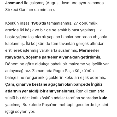
Jasmund
ile çalışmış (August Jasmund aynı zamanda
Sirkeci Garı’nın da mimarı).
Köşkün inşası
1906
’da tamamlanmış. 27 dönümlük
arazide iki köşk ve bir de selamlık binası yapılmış. İlk
başta yığma taş olarak yapılan binalar sonradan ahşapla
kaplanmış. İki köşkün de tüm tavanları gerçek altından
eritilerek işlenmiş varaklarla süslenmiş.
Mermerler
İtalya’dan, döşeme parkeler Viyana’dan getirtilmiş.
Dönemine göre oldukça pahalı bir malzeme ve işçilik var
anlayacağınız. Zamanında Ragıp Paşa Köşkü’nün
bahçesine rengarenk çiçeklerin kokuları eşlik edermiş.
Çam, çınar ve kestane ağaçları olan bahçede İngiliz
atlarının yer aldığı bir ahır yer alırmış.
Renkli camlarla
süslü bu dört katlı köşkün adalar tarafına sonradan
kule
yapılmış. Bu kulede Paşa’nın mehtaplı gecelerde içkisini
içtiği söyleniyor.