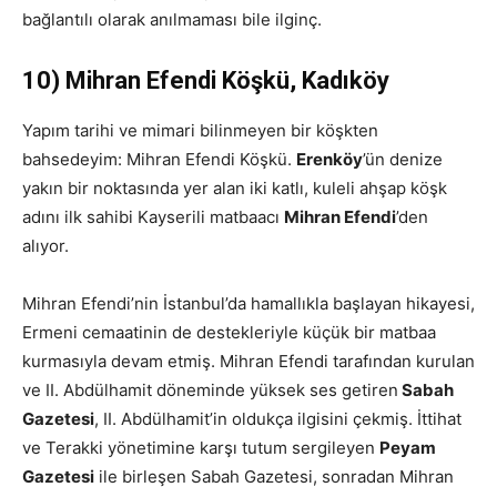
bağlantılı olarak anılmaması bile ilginç.
10) Mihran Efendi Köşkü, Kadıköy
Yapım tarihi ve mimari bilinmeyen bir köşkten
bahsedeyim: Mihran Efendi Köşkü.
Erenköy
’ün denize
yakın bir noktasında yer alan iki katlı, kuleli ahşap köşk
adını ilk sahibi Kayserili matbaacı
Mihran Efendi
’den
alıyor.
Mihran Efendi’nin İstanbul’da hamallıkla başlayan hikayesi,
Ermeni cemaatinin de destekleriyle küçük bir matbaa
kurmasıyla devam etmiş. Mihran Efendi tarafından kurulan
ve II. Abdülhamit döneminde yüksek ses getiren
Sabah
Gazetesi
, II. Abdülhamit’in oldukça ilgisini çekmiş. İttihat
ve Terakki yönetimine karşı tutum sergileyen
Peyam
Gazetesi
ile birleşen Sabah Gazetesi, sonradan Mihran