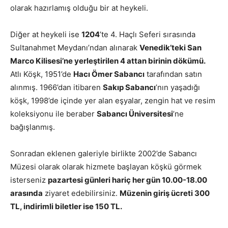
olarak hazırlamış olduğu bir at heykeli.
Diğer at heykeli ise
1204
’te 4. Haçlı Seferi sırasında
Sultanahmet Meydanı’ndan alınarak
Venedik’teki San
Marco Kilisesi’ne yerleştirilen 4 attan birinin dökümü.
Atlı Köşk, 1951’de
Hacı Ömer Sabancı
tarafından satın
alınmış. 1966’dan itibaren
Sakıp Sabancı
’nın yaşadığı
köşk, 1998’de içinde yer alan eşyalar, zengin hat ve resim
koleksiyonu ile beraber
Sabancı Üniversitesi
’ne
bağışlanmış.
Sonradan eklenen galeriyle birlikte 2002’de Sabancı
Müzesi olarak olarak hizmete başlayan köşkü görmek
isterseniz
pazartesi günleri hariç her gün 10.00-18.00
arasında
ziyaret edebilirsiniz.
Müzenin giriş ücreti 300
TL, indirimli biletler ise 150 TL.