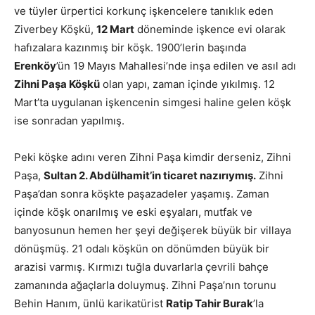
ve tüyler ürpertici korkunç işkencelere tanıklık eden
Ziverbey Köşkü,
12 Mart
döneminde işkence evi olarak
hafızalara kazınmış bir köşk. 1900’lerin başında
Erenköy
’ün 19 Mayıs Mahallesi’nde inşa edilen ve asıl adı
Zihni Paşa Köşkü
olan yapı, zaman içinde yıkılmış. 12
Mart’ta uygulanan işkencenin simgesi haline gelen köşk
ise sonradan yapılmış.
Peki köşke adını veren Zihni Paşa kimdir derseniz, Zihni
Paşa,
Sultan 2. Abdülhamit’in ticaret nazırıymış.
Zihni
Paşa’dan sonra köşkte paşazadeler yaşamış. Zaman
içinde köşk onarılmış ve eski eşyaları, mutfak ve
banyosunun hemen her şeyi değişerek büyük bir villaya
dönüşmüş. 21 odalı köşkün on dönümden büyük bir
arazisi varmış. Kırmızı tuğla duvarlarla çevrili bahçe
zamanında ağaçlarla doluymuş. Zihni Paşa’nın torunu
Behin Hanım, ünlü karikatürist
Ratip Tahir Burak
’la