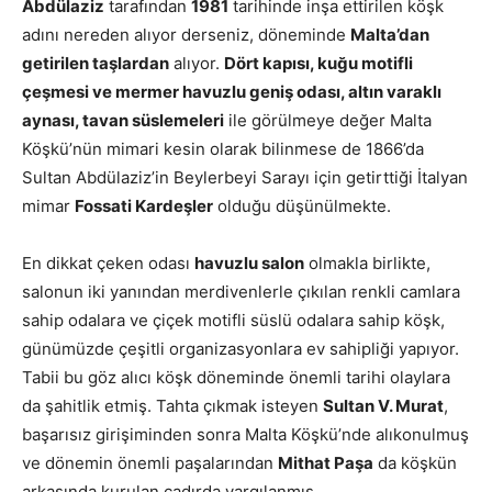
Abdülaziz
tarafından
1981
tarihinde inşa ettirilen köşk
adını nereden alıyor derseniz, döneminde
Malta’dan
getirilen taşlardan
alıyor.
Dört kapısı, kuğu motifli
çeşmesi ve mermer havuzlu geniş odası, altın varaklı
aynası, tavan süslemeleri
ile görülmeye değer Malta
Köşkü’nün mimari kesin olarak bilinmese de 1866’da
Sultan Abdülaziz’in Beylerbeyi Sarayı için getirttiği İtalyan
mimar
Fossati Kardeşler
olduğu düşünülmekte.
En dikkat çeken odası
havuzlu salon
olmakla birlikte,
salonun iki yanından merdivenlerle çıkılan renkli camlara
sahip odalara ve çiçek motifli süslü odalara sahip köşk,
günümüzde çeşitli organizasyonlara ev sahipliği yapıyor.
Tabii bu göz alıcı köşk döneminde önemli tarihi olaylara
da şahitlik etmiş. Tahta çıkmak isteyen
Sultan V. Murat
,
başarısız girişiminden sonra Malta Köşkü’nde alıkonulmuş
ve dönemin önemli paşalarından
Mithat Paşa
da köşkün
arkasında kurulan çadırda yargılanmış.