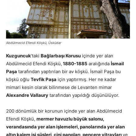
Abdülmecid Efendi Köşkü, Üsküdar
Kuzguncuk
’taki
Bağlarbaşı Korusu
içinde yer alan
Abdülmecid Efendi Köşkü,
1880-1885
aralığında
İsmail
Paşa
tarafından yaptırılan bir av köşkü. İsmail Paşa bu
köşkü oğlu
Tevfik Paşa
için yaptırmış. Her ne kadar
mimari kesin olarak bilinmese de Levanten mimar
Alexandre Vallaury
tarafından yapıldığı düşünülüyor.
200 dönümlük bir korunun içinde yer alan Abdülmecid
Efendi Köşkü,
mermer havuzlu büyük salonu,
verandasında yer alan işlemeleri, panolarında yer alan
altın kalem işi süsleri, çini panoları, pencere vitrayları
ve