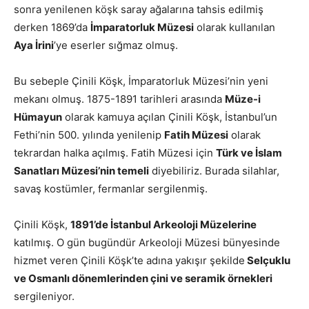
sonra yenilenen köşk saray ağalarına tahsis edilmiş
derken 1869’da
İmparatorluk Müzesi
olarak kullanılan
Aya İrini
’ye eserler sığmaz olmuş.
Bu sebeple Çinili Köşk, İmparatorluk Müzesi’nin yeni
mekanı olmuş. 1875-1891 tarihleri arasında
Müze-i
Hümayun
olarak kamuya açılan Çinili Köşk, İstanbul’un
Fethi’nin 500. yılında yenilenip
Fatih Müzesi
olarak
tekrardan halka açılmış. Fatih Müzesi için
Türk ve İslam
Sanatları Müzesi’nin temeli
diyebiliriz. Burada silahlar,
savaş kostümler, fermanlar sergilenmiş.
Çinili Köşk,
1891’de İstanbul Arkeoloji Müzelerine
katılmış. O gün bugündür Arkeoloji Müzesi bünyesinde
hizmet veren Çinili Köşk’te adına yakışır şekilde
Selçuklu
ve Osmanlı dönemlerinden çini ve seramik örnekleri
sergileniyor.