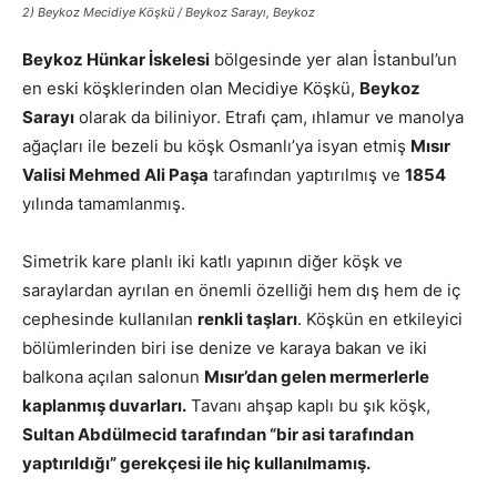
2) Beykoz Mecidiye Köşkü / Beykoz Sarayı, Beykoz
Beykoz Hünkar İskelesi
bölgesinde yer alan İstanbul’un
en eski köşklerinden olan Mecidiye Köşkü,
Beykoz
Sarayı
olarak da biliniyor. Etrafı çam, ıhlamur ve manolya
ağaçları ile bezeli bu köşk Osmanlı’ya isyan etmiş
Mısır
Valisi Mehmed Ali Paşa
tarafından yaptırılmış ve
1854
yılında tamamlanmış.
Simetrik kare planlı iki katlı yapının diğer köşk ve
saraylardan ayrılan en önemli özelliği hem dış hem de iç
cephesinde kullanılan
renkli taşları
. Köşkün en etkileyici
bölümlerinden biri ise denize ve karaya bakan ve iki
balkona açılan salonun
Mısır’dan gelen mermerlerle
kaplanmış duvarları.
Tavanı ahşap kaplı bu şık köşk,
Sultan Abdülmecid tarafından “bir asi tarafından
yaptırıldığı” gerekçesi ile hiç kullanılmamış.