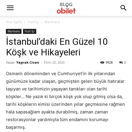
Ana Sayfa
Yurt İçi
Marmara
Marmara
Yurt İçi
İstanbul’daki En Güzel 10
Köşk ve Hikayeleri
Yazar
Yaprak Civan
-
Ekim 20, 2020
9928
0
Osmanlı döneminden ve Cumhuriyet’in ilk yıllarından
günümüze kadar ulaşan, geçmişten gelen büyük hatıralar
taşıyan ve tarihimizin yaşayan tanıkları olan tarihi
köşkler… Ne yazık ki birçok köşk yok olup gitmiş olsa da,
tarihi köşklerin kimisi üzerinden yıllar geçmesine rağmen
hala sapasağlam ayakta durabilmiş, zaman zaman
restorasyonlar yardımıyla tüm endamını korumayı
başarmış.