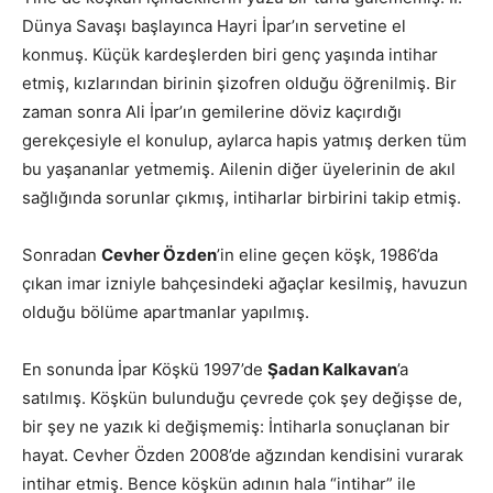
Dünya Savaşı başlayınca Hayri İpar’ın servetine el
konmuş. Küçük kardeşlerden biri genç yaşında intihar
etmiş, kızlarından birinin şizofren olduğu öğrenilmiş. Bir
zaman sonra Ali İpar’ın gemilerine döviz kaçırdığı
gerekçesiyle el konulup, aylarca hapis yatmış derken tüm
bu yaşananlar yetmemiş. Ailenin diğer üyelerinin de akıl
sağlığında sorunlar çıkmış, intiharlar birbirini takip etmiş.
Sonradan
Cevher Özden
’in eline geçen köşk, 1986’da
çıkan imar izniyle bahçesindeki ağaçlar kesilmiş, havuzun
olduğu bölüme apartmanlar yapılmış.
En sonunda İpar Köşkü 1997’de
Şadan Kalkavan
’a
satılmış. Köşkün bulunduğu çevrede çok şey değişse de,
bir şey ne yazık ki değişmemiş: İntiharla sonuçlanan bir
hayat. Cevher Özden 2008’de ağzından kendisini vurarak
intihar etmiş. Bence köşkün adının hala “intihar” ile