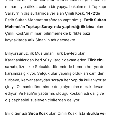
mimarisiyle dikkat çeken bir yapıya bakalım mı? Topkapı
Sarayı’nın dış surlarında yer alan Çinili Köşk,
1472
’de
Fatih Sultan Mehmet tarafından yaptırılmış.
Fatih Sultan
Mehmet’in Topkapı Sarayı’nda yaptırdığı ilk bina
olan
Çinili Köşk’ün mimari bilinmemekle birlikte bazı
kaynaklarda Atik Sinan’ın adı geçmekte.
Biliyorsunuz, ilk Müslüman Türk Devleti olan
Karahanlılar’dan beri yüzyıllardır devam eden
Türk çini
sanatı
, özellikle Selçuklu döneminde hemen her yerde
karşımıza çıkıyor. Selçuklular yapmış oldukları camiden
türbeye, kervansaraydan saraya her yapıda kullanıyorlar
çiniyi. Osmanlı döneminde de çiniye olan merak devam
ediyor. Ve Fatih’in yaptırmış olduğu köşkün adı da iç ve
dış cephesini süsleyen çinilerden geliyor.
Bir diğer adı
Sırça Köşk
olan Çinili Köşk,
İstanbul’da yer