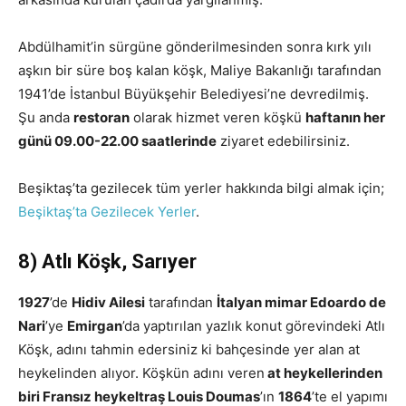
Abdülhamit’in sürgüne gönderilmesinden sonra kırk yılı
aşkın bir süre boş kalan köşk, Maliye Bakanlığı tarafından
1941’de İstanbul Büyükşehir Belediyesi’ne devredilmiş.
Şu anda
restoran
olarak hizmet veren köşkü
haftanın her
günü 09.00-22.00 saatlerinde
ziyaret edebilirsiniz.
Beşiktaş’ta gezilecek tüm yerler hakkında bilgi almak için;
Beşiktaş’ta Gezilecek Yerler
.
8) Atlı Köşk, Sarıyer
1927
’de
Hidiv Ailesi
tarafından
İtalyan mimar Edoardo de
Nari
’ye
Emirgan
’da yaptırılan yazlık konut görevindeki Atlı
Köşk, adını tahmin edersiniz ki bahçesinde yer alan at
heykelinden alıyor. Köşkün adını veren
at heykellerinden
biri Fransız heykeltraş Louis Doumas
’ın
1864
’te el yapımı