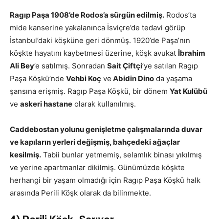
Ragıp Paşa 1908’de Rodos’a sürgün edilmiş.
Rodos’ta
mide kanserine yakalanınca İsviçre’de tedavi görüp
İstanbul’daki köşküne geri dönmüş. 1920’de Paşa’nın
köşkte hayatını kaybetmesi üzerine, köşk avukat
İbrahim
Ali Bey
’e satılmış. Sonradan
Sait Çiftçi
’ye satılan Ragıp
Paşa Köşkü’nde
Vehbi Koç
ve
Abidin Dino
da yaşama
şansına erişmiş. Ragıp Paşa Köşkü, bir dönem
Yat Kulübü
ve
askeri hastane
olarak kullanılmış.
Caddebostan yolunu genişletme çalışmalarında duvar
ve kapıların yerleri değişmiş, bahçedeki ağaçlar
kesilmiş.
Tabii bunlar yetmemiş, selamlık binası yıkılmış
ve yerine apartmanlar dikilmiş. Günümüzde köşkte
herhangi bir yaşam olmadığı için Ragıp Paşa Köşkü halk
arasında Perili Köşk olarak da bilinmekte.