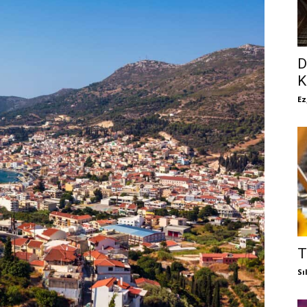
D
K
Ez
T
Sı