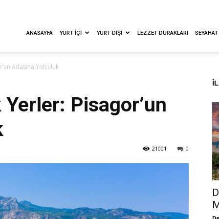
ANASAYFA
YURT İÇI
YURT DIŞI
LEZZET DURAKLARI
SEYAHAT
r’un Adasına Yolculuk
İ
Yerler: Pisagor’un
k
21001
0
D
M
De