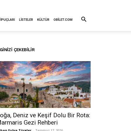
 İPUÇLARI
LISTELER
KÜLTÜR
OBILET.COM
LGINIZI ÇEKEBILIR
oğa, Deniz ve Keşif Dolu Bir Rota:
armaris Gezi Rehberi
han Fulya Türeler
-
Temmuz 17, 2026