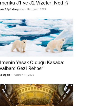
merika J1 ve J2 Vizeleri Nedir?
rar Büyükkapucu
-
Haziran 1, 2023
lmenin Yasak Olduğu Kasaba:
valbard Gezi Rehberi
la Uçan
-
Haziran 11, 2026