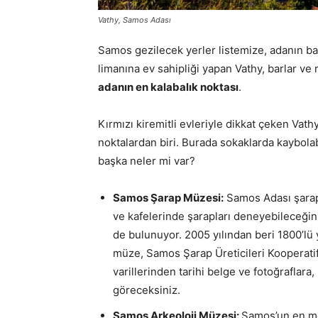
Vathy, Samos Adası
Samos gezilecek yerler listemize, adanın b
limanına ev sahipliği yapan Vathy, barlar v
adanın en kalabalık noktası
.
Kırmızı kiremitli evleriyle dikkat çeken Vat
noktalardan biri. Burada sokaklarda kaybolabil
başka neler mi var?
Samos Şarap Müzesi:
Samos Adası şarap 
ve kafelerinde şarapları deneyebileceğini
de bulunuyor. 2005 yılından beri 1800’lü y
müze, Samos Şarap Üreticileri Kooperati
varillerinden tarihi belge ve fotoğraflara
göreceksiniz.
Samos Arkeoloji Müzesi:
Samos’un en me