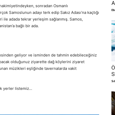
A
 hakimiyetindeyken, sonradan Osmanlı
Eb
çok Samoslunun adayı terk edip Sakız Adası’na kaçtığı
leri ile adada tekrar yerleşim sağlanmış. Samos,
nistan’a bağlı bir ada.
sinden geliyor ve isminden de tahmin edebileceğiniz
pacak olduğunuz ziyarette dağ köylerini ziyaret
Ö
 Yunan müzikleri eşliğinde tavernalarda vakit
S
Sı
ek yerler listemiz…