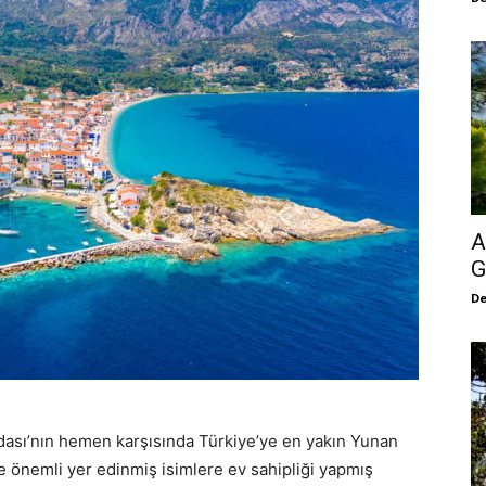
A
G
De
dası’nın hemen karşısında Türkiye’ye en yakın Yunan
te önemli yer edinmiş isimlere ev sahipliği yapmış