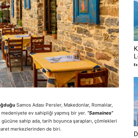
K
L
Ez
doğduğu
Samos Adası Persler, Makedonlar, Romalılar,
 medeniyete ev sahipliği yapmış bir yer.
“Samaines”
iz gücüne sahip ada, tarih boyunca şarapları, çömlekleri
icaret merkezlerinden de biri.
D