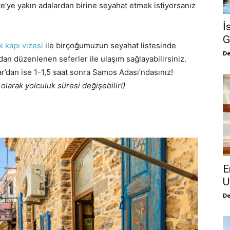
ye’ye yakın adalardan birine seyahat etmek istiyorsanız
İ
G
k kapı vizesi
ile birçoğumuzun seyahat listesinde
De
dan düzenlenen seferler ile ulaşım sağlayabilirsiniz.
r’dan ise 1-1,5 saat sonra Samos Adası’ndasınız!
 olarak yolculuk süresi değişebilir!)
E
U
De