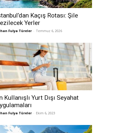
stanbul’dan Kaçış Rotası: Şile
ezilecek Yerler
han Fulya Türeler
-
Temmuz 6, 2026
n Kullanışlı Yurt Dışı Seyahat
ygulamaları
han Fulya Türeler
-
Ekim 6, 2023