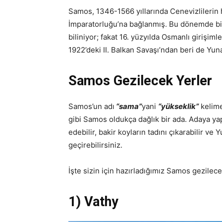
Samos, 1346-1566 yıllarında Cenevizlilerin
İmparatorluğu’na bağlanmış. Bu dönemde bir
biliniyor; fakat 16. yüzyılda Osmanlı girişim
1922’deki II. Balkan Savaşı’ndan beri de Yuna
Samos Gezilecek Yerler
Samos’un adı
“sama”
yani
“yükseklik”
kelime
gibi Samos oldukça dağlık bir ada. Adaya ya
edebilir, bakir koyların tadını çıkarabilir ve
geçirebilirsiniz.
İşte sizin için hazırladığımız Samos gezilec
1) Vathy