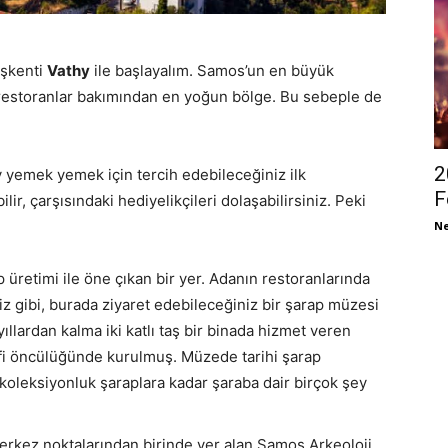
aşkenti
Vathy
ile başlayalım. Samos’un en büyük
e restoranlar bakımından en yoğun bölge. Bu sebeple de
2
hy yemek yemek için tercih edebileceğiniz ilk
F
ir, çarşısındaki hediyelikçileri dolaşabilirsiniz. Peki
Ne
üretimi ile öne çıkan bir yer. Adanın restoranlarında
z gibi, burada ziyaret edebileceğiniz bir şarap müzesi
ıllardan kalma iki katlı taş bir binada hizmet veren
fi öncülüğünde kurulmuş. Müzede tarihi şarap
, koleksiyonluk şaraplara kadar şaraba dair birçok şey
rkez noktalarından birinde yer alan Samos Arkeoloji