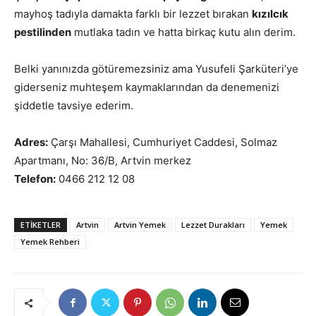
mayhoş tadıyla damakta farklı bir lezzet bırakan
kızılcık
pestilinden
mutlaka tadın ve hatta birkaç kutu alın derim.
Belki yanınızda götüremezsiniz ama Yusufeli Şarküteri’ye
giderseniz muhteşem kaymaklarından da denemenizi
şiddetle tavsiye ederim.
Adres:
Çarşı Mahallesi, Cumhuriyet Caddesi, Solmaz
Apartmanı, No: 36/B, Artvin merkez
Telefon:
0466 212 12 08
ETIKETLER
Artvin
Artvin Yemek
Lezzet Durakları
Yemek
Yemek Rehberi