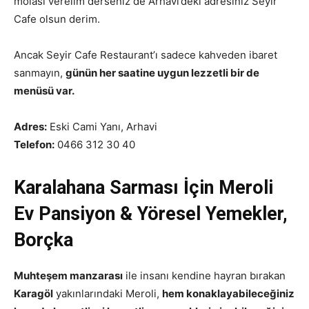
molası verelim derseniz de Arhavi’deki adresiniz Seyir
Cafe olsun derim.
Ancak Seyir Cafe Restaurant’ı sadece kahveden ibaret
sanmayın,
günün her saatine uygun lezzetli bir de
menüsü var.
Adres:
Eski Cami Yanı, Arhavi
Telefon:
0466 312 30 40
Karalahana Sarması İçin Meroli
Ev Pansiyon & Yöresel Yemekler,
Borçka
Muhteşem manzarası
ile insanı kendine hayran bırakan
Karagöl
yakınlarındaki Meroli,
hem konaklayabileceğiniz