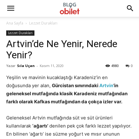
Ana Sayfa
Lezzet Durakları
Lezzet Durakları
Artvin’de Ne Yenir, Nerede
Yenir?
Yazar
Sıla Uçan
-
Kasım 11, 2020
4980
0
Yeşilin ve mavinin kucaklaştığı Karadeniz’in en
doğusunda yer alan,
Gürcistan sınırındaki
Artvin
’in
geleneksel mutfağında klasik Karadeniz mutfağından
farklı olarak Kafkas mutfağından da çokça izler var.
Geleneksel Artvin mutfağında süt ve süt ürünleri
kullanılarak
‘ağartı’
denilen pek çok farklı lezzet yapılıyor.
En bilinen ‘ağartı’ ise süzme yoğurt ve mısır ununun