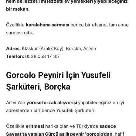
hem de lezzetli mi lezzetli ev yemekleri yiyebileceğiniz
bir mekan.
Özellikle
karalahana sarması
bence bir efsane, tam anne
sarması gibi.
Adres:
Klaskur (Aralık Köy), Borçka, Artvin
Telefon:
0538 058 17 35
Gorcolo Peyniri İçin Yusufeli
Şarküteri, Borçka
Artvin’de
yöresel erzak alışverişi
yapabileceğiniz en iyi
adreslerden biri bence Yusufeli Şarküteri.
Özellikle
eritmesi
harika olan ve Türkiye’de
sadece
Şavşat’ta yapılan Gürcü asıllı peynir ‘gorcolo’dan
, hafif