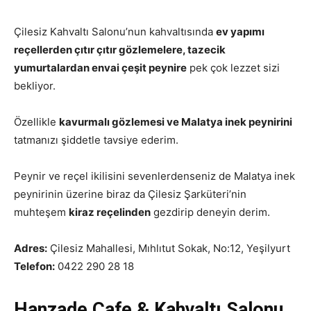
Çilesiz Kahvaltı Salonu’nun kahvaltısında
ev yapımı
reçellerden çıtır çıtır gözlemelere, tazecik
yumurtalardan envai çeşit peynire
pek çok lezzet sizi
bekliyor.
Özellikle
kavurmalı gözlemesi ve Malatya inek peynirini
tatmanızı şiddetle tavsiye ederim.
Peynir ve reçel ikilisini sevenlerdenseniz de Malatya inek
peynirinin üzerine biraz da Çilesiz Şarküteri’nin
muhteşem
kiraz reçelinden
gezdirip deneyin derim.
Adres:
Çilesiz Mahallesi, Mıhlıtut Sokak, No:12, Yeşilyurt
Telefon:
0422 290 28 18
Hanzade Cafe & Kahvaltı Salonu