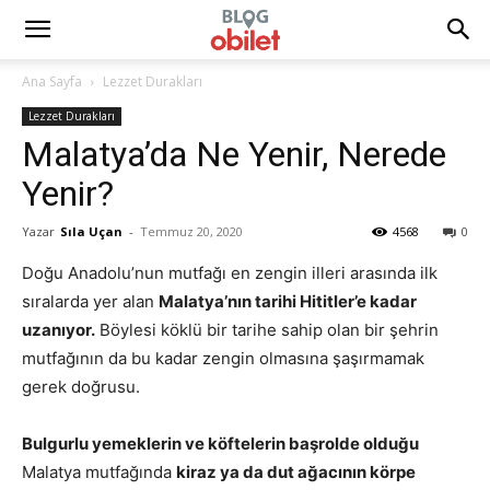
Ana Sayfa
Lezzet Durakları
Lezzet Durakları
Malatya’da Ne Yenir, Nerede
Yenir?
Yazar
Sıla Uçan
-
Temmuz 20, 2020
4568
0
Doğu Anadolu’nun mutfağı en zengin illeri arasında ilk
sıralarda yer alan
Malatya’nın tarihi Hititler’e kadar
uzanıyor.
Böylesi köklü bir tarihe sahip olan bir şehrin
mutfağının da bu kadar zengin olmasına şaşırmamak
gerek doğrusu.
Bulgurlu yemeklerin ve köftelerin başrolde olduğu
Malatya mutfağında
kiraz ya da dut ağacının körpe