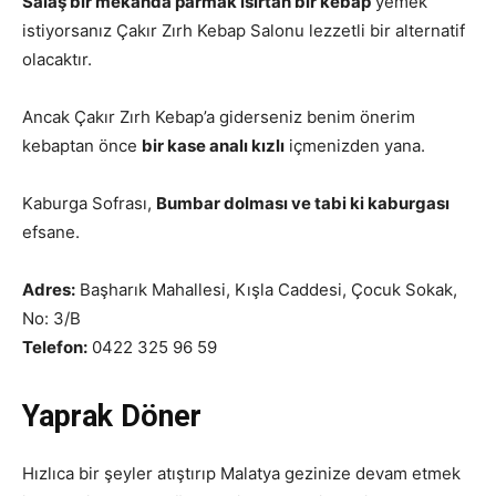
Salaş bir mekanda parmak ısırtan bir kebap
yemek
istiyorsanız Çakır Zırh Kebap Salonu lezzetli bir alternatif
olacaktır.
Ancak Çakır Zırh Kebap’a giderseniz benim önerim
kebaptan önce
bir kase analı kızlı
içmenizden yana.
Kaburga Sofrası,
Bumbar dolması ve tabi ki kaburgası
efsane.
Adres:
Başharık Mahallesi, Kışla Caddesi, Çocuk Sokak,
No: 3/B
Telefon:
0422 325 96 59
Yaprak Döner
Hızlıca bir şeyler atıştırıp Malatya gezinize devam etmek