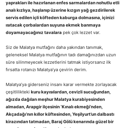
yaprakları ile hazırlanan enfes sarmalardan nohutlu etli
analı kızlıya, haşlanıp üzerine kızgın yağ gezdirilerek
servis edilen içli köfteden kaburga dolmasına, içinizi
ısıtacak çorbalardan suyuna ekmek banmaya
doyamayacağınız tavalara
pek çok lezzet var.
Siz de Malatya mutfağını daha yakından tanımak,
geleneksel Malatya mutfağının tadı damağınızdan uzun
süre silinmeyecek lezzetlerini tatmak istiyorsanız ilk
fırsatta rotanızı Malatya’ya çevirin derim.
Malatya’ya giderseniz insanı karar vermekte zorlayacak
çeşitlilikteki
kuru kayısılardan, cevizli sucuğundan,
ağızda dağılan meşhur Malatya kurabiyesinden
almadan, Arapgir ilçesinin ‘Kınalı ekmeği’nden,
Akçadağı’nın kıllor köftesinden, Yeşilyurt’un dalbastı
kirazından tatmadan, Baraj Gölü kenarında güzel bir