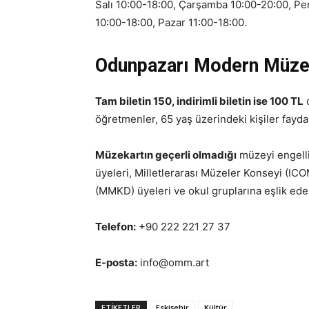
Salı 10:00-18:00, Çarşamba 10:00-20:00, P
10:00-18:00, Pazar 11:00-18:00.
Odunpazarı Modern Müzesi
Tam biletin 150, indirimli biletin ise 100 TL
o
öğretmenler, 65 yaş üzerindeki kişiler faydal
Müzekartın geçerli olmadığı
müzeyi engelli
üyeleri, Milletlerarası Müzeler Konseyi (IC
(MMKD) üyeleri ve okul gruplarına eşlik ede
Telefon:
+90 222 221 27 37
E-posta:
info@omm.art
ETIKETLER
Eskişehir
Kültür