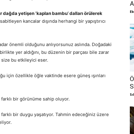
A
Eb
r dağda yetişen ‘kaplan bambu’ dalları örülerek
sabitleyen kancalar dışında herhangi bir yapıştırıcı
adar önemli olduğunu anlıyorsunuz aslında. Doğadaki
rlikte yer aldığını, bu düzenin bir parçası bile zarar
size bu etkileyici eser.
uğu için özellikle öğle vaktinde esere güneş ışınları
Ö
S
Sı
farklı bir görünüme sahip oluyor.
 farklı bir duygu yaşatıyor. Tahmin edeceğiniz üzere
liyor.