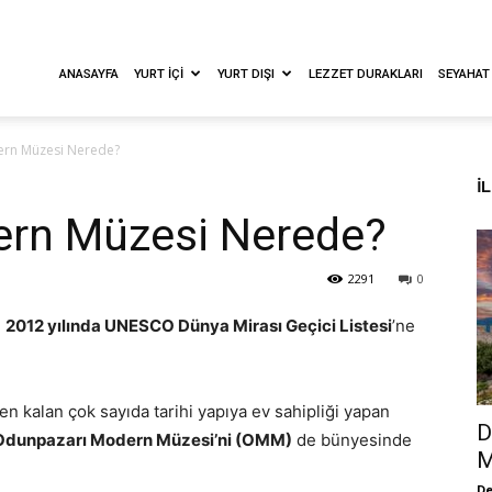
ANASAYFA
YURT İÇI
YURT DIŞI
LEZZET DURAKLARI
SEYAHAT
rn Müzesi Nerede?
İ
ern Müzesi Nerede?
2291
0
,
2012 yılında UNESCO Dünya Mirası Geçici Listesi
’ne
 kalan çok sayıda tarihi yapıya ev sahipliği yapan
D
le Odunpazarı Modern Müzesi’ni (OMM)
de bünyesinde
M
De