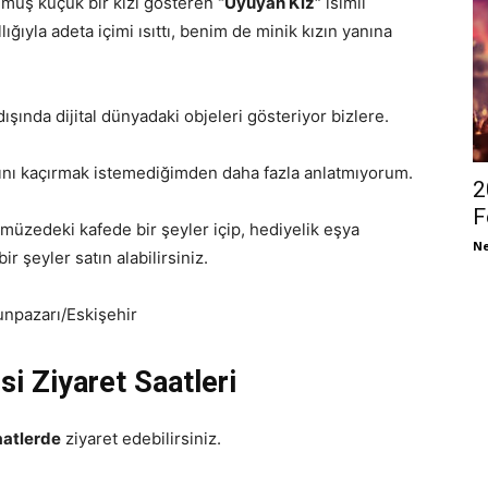
umuş küçük bir kızı gösteren
“Uyuyan Kız”
isimli
ğıyla adeta içimi ısıttı, benim de minik kızın yanına
 dışında dijital dünyadaki objeleri gösteriyor bizlere.
anını kaçırmak istemediğimden daha fazla anlatmıyorum.
2
F
müzedeki kafede bir şeyler içip, hediyelik eşya
Ne
r şeyler satın alabilirsiniz.
unpazarı/Eskişehir
 Ziyaret Saatleri
aatlerde
ziyaret edebilirsiniz.