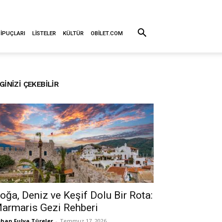
 İPUÇLARI
LISTELER
KÜLTÜR
OBILET.COM
LGINIZI ÇEKEBILIR
oğa, Deniz ve Keşif Dolu Bir Rota:
armaris Gezi Rehberi
han Fulya Türeler
-
Temmuz 17, 2026