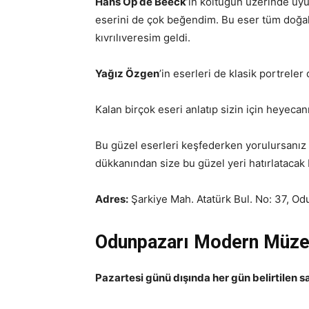
Hans Op de Beeck
’ın koltuğun üzerinde uy
eserini de çok beğendim. Bu eser tüm doğallı
kıvrılıveresim geldi.
Yağız Özgen
’in eserleri de klasik portreler
Kalan birçok eseri anlatıp sizin için heyec
Bu güzel eserleri keşfederken yorulursanız 
dükkanından size bu güzel yeri hatırlatacak bi
Adres:
Şarkiye Mah. Atatürk Bul. No: 37, Od
Odunpazarı Modern Müzesi
Pazartesi günü dışında her gün belirtilen s