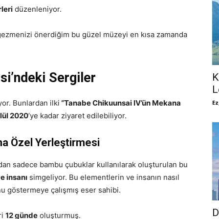
leri
düzenleniyor.
e gezmenizi önerdiğim bu güzel müzeyi en kısa zamanda
i’ndeki Sergiler
K
L
or. Bunlardan ilki
“Tanabe Chikuunsai IV’ün Mekana
Ez
lül 2020
’ye kadar ziyaret edilebiliyor.
a Özel Yerleştirmesi
dan sadece bambu çubuklar kullanılarak oluşturulan bu
e insanı
simgeliyor. Bu elementlerin ve insanın nasıl
nu göstermeye çalışmış eser sahibi.
D
ri
12 günde
oluşturmuş.