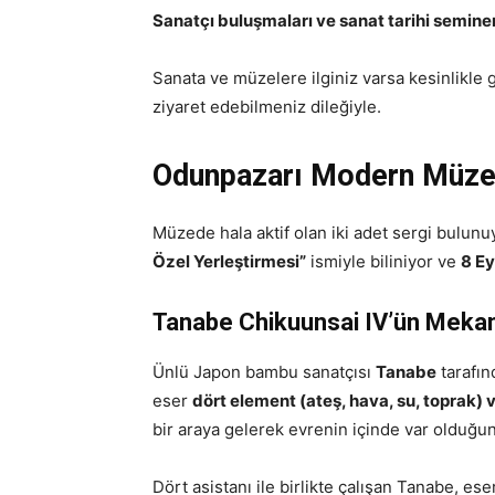
Sanatçı buluşmaları ve sanat tarihi seminer
Sanata ve müzelere ilginiz varsa kesinlikl
ziyaret edebilmeniz dileğiyle.
Odunpazarı Modern Müzes
Müzede hala aktif olan iki adet sergi bulunuy
Özel Yerleştirmesi”
ismiyle biliniyor ve
8 Ey
Tanabe Chikuunsai IV’ün Mekan
Ünlü Japon bambu sanatçısı
Tanabe
tarafın
eser
dört element (ateş, hava, su, toprak) v
bir araya gelerek evrenin içinde var olduğu
Dört asistanı ile birlikte çalışan Tanabe, ese