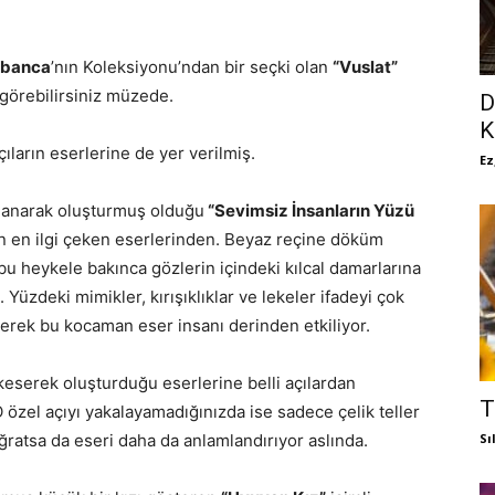
Tabanca
’nın Koleksiyonu’ndan bir seçki olan
“Vuslat”
 görebilirsiniz müzede.
D
K
ıların eserlerine de yer verilmiş.
Ez
ullanarak oluşturmuş olduğu
“Sevimsiz İnsanların Yüzü
nin en ilgi çeken eserlerinden. Beyaz reçine döküm
 bu heykele bakınca gözlerin içindeki kılcal damarlarına
Yüzdeki mimikler, kırışıklıklar ve lekeler ifadeyi çok
gerek bu kocaman eser insanı derinden etkiliyor.
r keserek oluşturduğu eserlerine belli açılardan
T
 özel açıyı yakalayamadığınızda ise sadece çelik teller
uğratsa da eseri daha da anlamlandırıyor aslında.
Sı