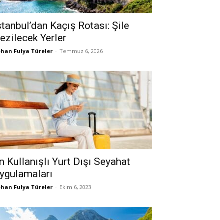
stanbul’dan Kaçış Rotası: Şile
ezilecek Yerler
han Fulya Türeler
-
Temmuz 6, 2026
n Kullanışlı Yurt Dışı Seyahat
ygulamaları
han Fulya Türeler
-
Ekim 6, 2023