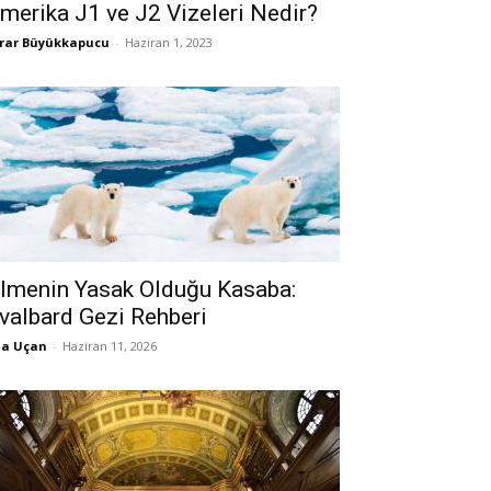
merika J1 ve J2 Vizeleri Nedir?
rar Büyükkapucu
-
Haziran 1, 2023
lmenin Yasak Olduğu Kasaba:
valbard Gezi Rehberi
la Uçan
-
Haziran 11, 2026