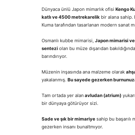
Dünyaca ünlü Japon mimarlık ofisi
Kengo K
katlı ve 4500 metrekarelik
bir alana sahip.
Kuma tarafından tasarlanan modern sanat m
Osmanlı kubbe mimarisi,
Japon mimarisi ve 
sentezi
olan bu müze dışarıdan bakıldığınd
barındırıyor.
Müzenin inşasında ana malzeme olarak
ahş
yakalanmış.
Bu sayede gezerken burnunuza 
Tam ortada yer alan
avludan (atrium)
yukarı
bir dünyaya götürüyor sizi.
Sade ve şık bir mimariye
sahip bu başarılı 
gezerken insanı bunaltmıyor.