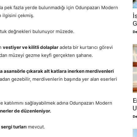
da pek fazla yerde bulunmadığı için Odunpazarı Modern
İ
ilgisini çekmiş.
G
koltuk değnekleri bulunuyor müzede.
De
an
vestiyer ve kilitli dolaplar
adeta bir kurtarıcı görevi
madan müzeyi gezme keyfi gerçekten şahane.
a asansörle çıkarak alt katlara inerken merdivenleri
an gezebilir, merdivenlerin başında yer alan eserleri
E
ilde katılımını sağlayabilmek adına Odunpazarı Modern
U
minerler de düzenleniyor.
De
 sergi turları
mevcut.