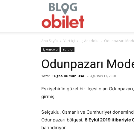
obilet.com
Ana Sayfa
Yurt İçi
İç Anadolu
Odunpazarı Mode
–
İç Anadolu
Yurt İçi
Odunpazarı Mod
Yazar
Tuğba Dursun Usal
-
Ağustos 17, 2020
Blog
Eskişehir’in güzel bir ilçesi olan Odunpazarı
girmiş.
Selçuklu, Osmanlı ve Cumhuriyet döneminden
Odunpazarı bölgesi,
8 Eylül 2019 itibariy
barındırıyor.