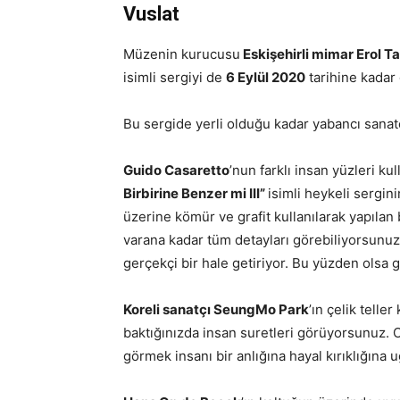
Vuslat
Müzenin kurucusu
Eskişehirli mimar Erol 
isimli sergiyi de
6 Eylül 2020
tarihine kadar
Bu sergide yerli olduğu kadar yabancı sanatç
Guido Casaretto
’nun farklı insan yüzleri k
Birbirine Benzer mi III”
isimli heykeli sergi
üzerine kömür ve grafit kullanılarak yapılan
varana kadar tüm detayları görebiliyorsunuz. 
gerçekçi bir hale getiriyor. Bu yüzden olsa 
Koreli sanatçı SeungMo Park
’ın çelik telle
baktığınızda insan suretleri görüyorsunuz. O
görmek insanı bir anlığına hayal kırıklığına 