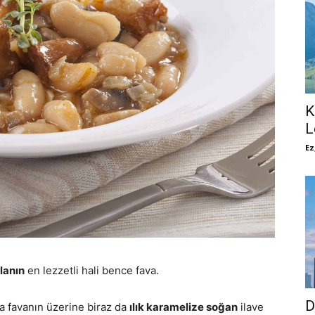
K
L
Ez
lanın
en lezzetli hali bence fava.
D
a favanın üzerine biraz da
ılık karamelize soğan
ilave