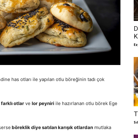
D
K
Ez
ine has otları ile yapılan otlu böreğinin tadı çok
e
farklı otlar
ve
lor
peyniri
ile hazırlanan otlu börek Ege
T
Sı
şerse
böreklik diye satılan karışık otlardan
mutlaka