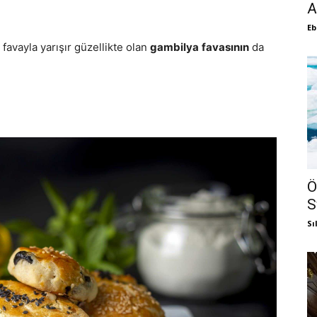
A
Eb
favayla yarışır güzellikte olan
gambilya
favasının
da
Ö
S
Sı