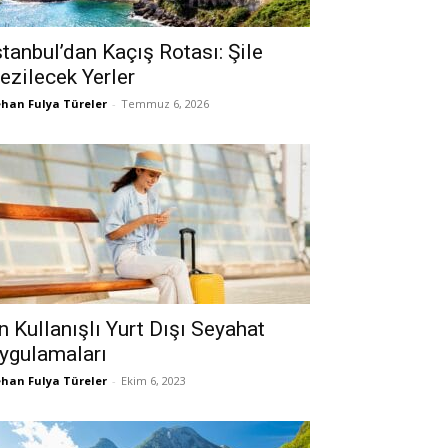
stanbul’dan Kaçış Rotası: Şile
ezilecek Yerler
han Fulya Türeler
-
Temmuz 6, 2026
n Kullanışlı Yurt Dışı Seyahat
ygulamaları
han Fulya Türeler
-
Ekim 6, 2023