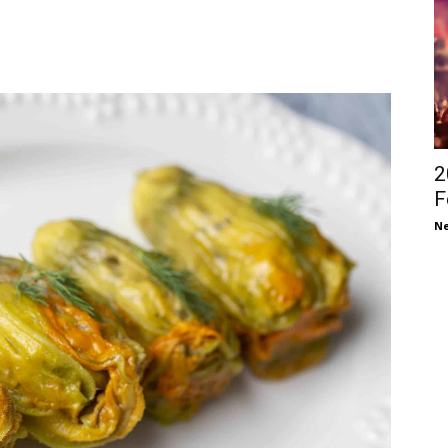
2
F
Ne