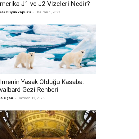
merika J1 ve J2 Vizeleri Nedir?
rar Büyükkapucu
-
Haziran 1, 2023
lmenin Yasak Olduğu Kasaba:
valbard Gezi Rehberi
la Uçan
-
Haziran 11, 2026