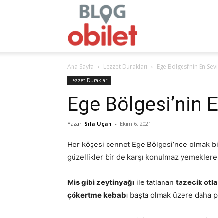
obilet.com
Ana Sayfa
Lezzet Durakları
Ege Bölgesi’nin En Sev
–
Lezzet Durakları
Ege Bölgesi’nin 
Yazar
Sıla Uçan
-
Ekim 6, 2021
Blog
Her köşesi cennet Ege Bölgesi’nde olmak bi
güzellikler bir de karşı konulmaz yemeklere 
Mis gibi zeytinyağı
ile tatlanan
tazecik otla
çökertme kebabı
başta olmak üzere daha pe