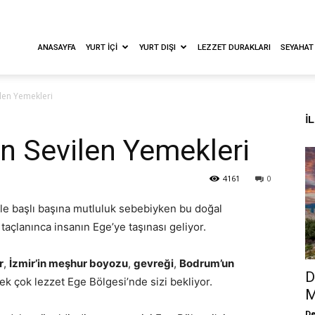
ANASAYFA
YURT İÇI
YURT DIŞI
LEZZET DURAKLARI
SEYAHAT
ilen Yemekleri
İ
En Sevilen Yemekleri
4161
0
le başlı başına mutluluk sebebiyken bu doğal
taçlanınca insanın Ege’ye taşınası geliyor.
r
,
İzmir’in meşhur boyozu
,
gevreği
,
Bodrum’un
D
k çok lezzet Ege Bölgesi’nde sizi bekliyor.
M
De