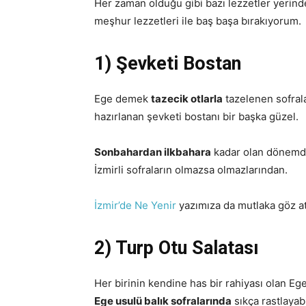
Her zaman olduğu gibi bazı lezzetler yerind
meşhur lezzetleri ile baş başa bırakıyorum.
1) Şevketi Bostan
Ege demek
tazecik otlarla
tazelenen sofral
hazırlanan şevketi bostanı bir başka güzel.
Sonbahardan ilkbahara
kadar olan dönemde 
İzmirli sofraların olmazsa olmazlarından.
İzmir’de Ne Yenir
yazımıza da mutlaka göz at
2) Turp Otu Salatası
Her birinin kendine has bir rahiyası olan Ege
Ege usulü balık sofralarında
sıkça rastlayabi