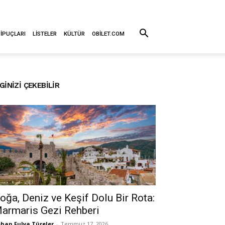
 İPUÇLARI
LISTELER
KÜLTÜR
OBILET.COM
LGINIZI ÇEKEBILIR
oğa, Deniz ve Keşif Dolu Bir Rota:
armaris Gezi Rehberi
han Fulya Türeler
-
Temmuz 17, 2026