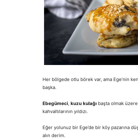
Her bölgede otlu börek var, ama Ege’nin kend
başka.
Ebegümeci
,
kuzu
kulağı
başta olmak üzer
kahvaltılarının yıldızı.
Eğer yolunuz bir Ege’de bir köy pazarına dü
alın derim.