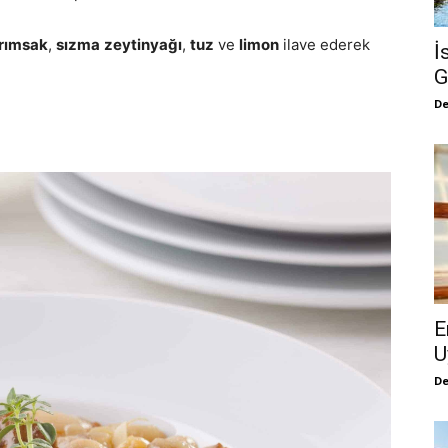
rımsak
,
sızma
zeytinyağı
,
tuz
ve
limon
ilave ederek
İ
G
De
E
U
De