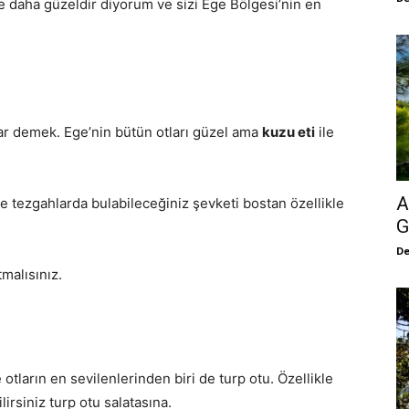
e daha güzeldir diyorum ve sizi Ege Bölgesi’nin en
ar demek. Ege’nin bütün otları güzel ama
kuzu eti
ile
A
tezgahlarda bulabileceğiniz şevketi bostan özellikle
G
De
malısınız.
 otların en sevilenlerinden biri de turp otu. Özellikle
lirsiniz turp otu salatasına.